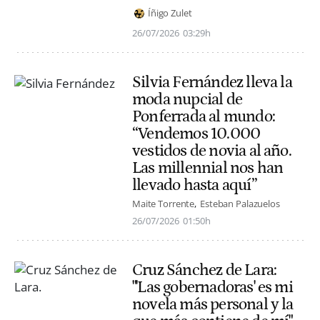
Íñigo Zulet
26/07/2026
03:29h
Silvia Fernández lleva la
moda nupcial de
Ponferrada al mundo:
“Vendemos 10.000
vestidos de novia al año.
Las millennial nos han
llevado hasta aquí”
Maite Torrente
Esteban Palazuelos
26/07/2026
01:50h
Cruz Sánchez de Lara:
"'Las gobernadoras' es mi
novela más personal y la