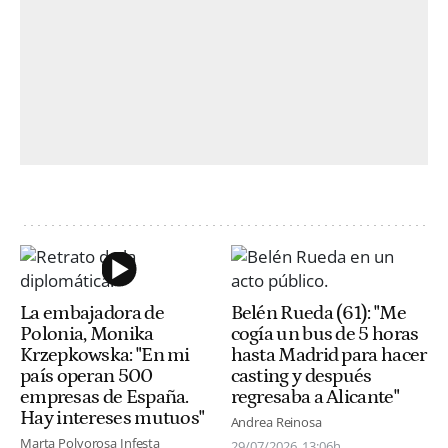
La embajadora de
Belén Rueda (61): "Me
Polonia, Monika
cogía un bus de 5 horas
Krzepkowska: "En mi
hasta Madrid para hacer
país operan 500
casting y después
empresas de España.
regresaba a Alicante"
Hay intereses mutuos"
Andrea Reinosa
Marta Polvorosa Infesta
29/07/2026
13:06h