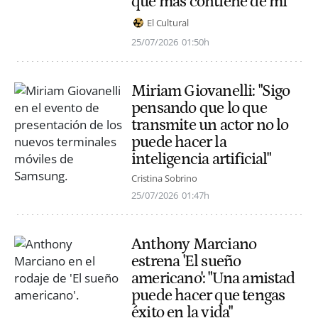
que más contiene de mí"
El Cultural
25/07/2026
01:50h
Miriam Giovanelli: "Sigo
pensando que lo que
transmite un actor no lo
puede hacer la
inteligencia artificial"
Cristina Sobrino
25/07/2026
01:47h
Anthony Marciano
estrena 'El sueño
americano': "Una amistad
puede hacer que tengas
éxito en la vida"