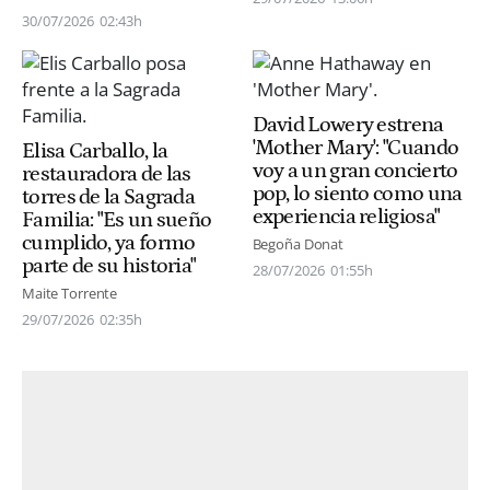
30/07/2026
02:43h
David Lowery estrena
'Mother Mary': "Cuando
Elisa Carballo, la
voy a un gran concierto
restauradora de las
pop, lo siento como una
torres de la Sagrada
experiencia religiosa"
Familia: "Es un sueño
cumplido, ya formo
Begoña Donat
parte de su historia"
28/07/2026
01:55h
Maite Torrente
29/07/2026
02:35h