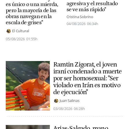
agresiva y el resultado
es único o una mierda,
se ve más rápido"
pero la mayoría de las
obras navegan en la
Cristina Sobrino
escala de grises"
04/08/2026
06:34h
El Cultural
05/08/2026
01:55h
Ramtin Zigorat, el joven
iraní condenado a muerte
por ser homosexual: "Ser
violado en Irán es motivo
de ejecución"
Juan Salinas
03/08/2026
06:28h
Arias-Salgado, mano