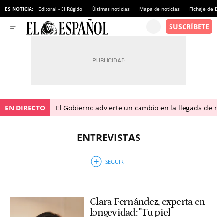
ES NOTICIA:
Editoral - El Rúgido
Últimas noticias
Mapa de noticias
Fichaje de
EN DIRECTO
El Gobierno advierte un cambio en la llegada d
ENTREVISTAS
Clara Fernández, experta en
longevidad: "Tu piel