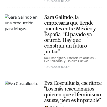
19/07/2026
01:20h
Sara Galindo, la
empresaria que tiende
puentes entre México y
España: “El pasado ya
ocurrió. Hay que
construir un futuro
juntos”
Raúl Rodríguez
Esteban Palazuelos
Eva Calzadilla
Dolores Cuevas
19/07/2026
00:39h
Eva Cosculluela, escritora:
"Los más reaccionarios
quieren que el feminismo
asuste, pero es imparable"