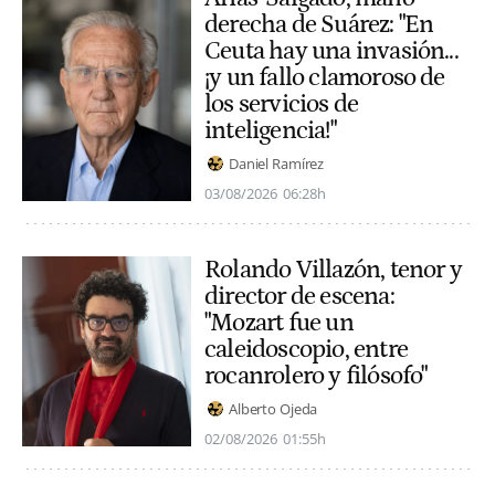
derecha de Suárez: "En
Ceuta hay una invasión...
¡y un fallo clamoroso de
los servicios de
inteligencia!"
Daniel Ramírez
03/08/2026
06:28h
Rolando Villazón, tenor y
director de escena:
"Mozart fue un
caleidoscopio, entre
rocanrolero y filósofo"
Alberto Ojeda
02/08/2026
01:55h