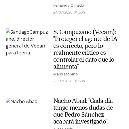
Fernando Olmedo
24/07/2026
01:50h
S. Campuzano (Veeam):
"Proteger el agente de IA
es correcto, pero lo
realmente crítico es
controlar el dato que lo
alimenta"
Mario Moreno
23/07/2026
01:50h
Nacho Abad: "Cada día
tengo menos dudas de
que Pedro Sánchez
acabará investigado"