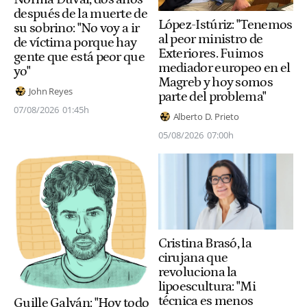
después de la muerte de
López-Istúriz: "Tenemos
su sobrino: "No voy a ir
al peor ministro de
de víctima porque hay
Exteriores. Fuimos
gente que está peor que
mediador europeo en el
yo"
Magreb y hoy somos
John Reyes
parte del problema"
07/08/2026
01:45h
Alberto D. Prieto
05/08/2026
07:00h
Cristina Brasó, la
cirujana que
revoluciona la
lipoescultura: "Mi
técnica es menos
Guille Galván: "Hoy todo