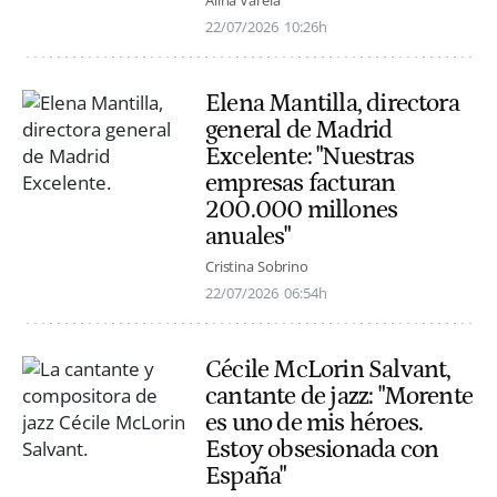
Alina Varela
22/07/2026
10:26h
Elena Mantilla, directora
general de Madrid
Excelente: "Nuestras
empresas facturan
200.000 millones
anuales"
Cristina Sobrino
22/07/2026
06:54h
Cécile McLorin Salvant,
cantante de jazz: "Morente
es uno de mis héroes.
Estoy obsesionada con
España"