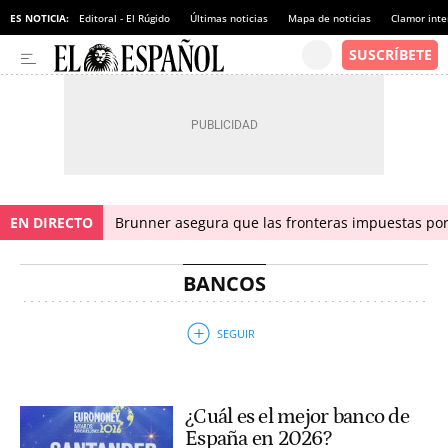
ES NOTICIA:
Editoral - El Rúgido
Últimas noticias
Mapa de noticias
Clamor inte
EN DIRECTO
Brunner asegura que las fronteras impuestas por I
BANCOS
¿Cuál es el mejor banco de
España en 2026?