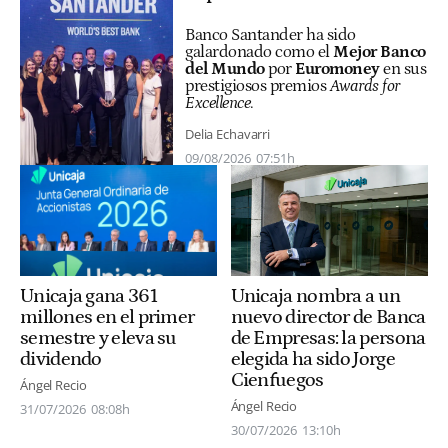
Banco Santander ha sido
galardonado como el
Mejor Banco
del Mundo
por
Euromoney
en sus
prestigiosos premios
Awards for
Excellence
.
Delia Echavarri
09/08/2026
07:51h
Unicaja nombra a un
Unicaja gana 361
nuevo director de Banca
millones en el primer
de Empresas: la persona
semestre y eleva su
elegida ha sido Jorge
dividendo
Cienfuegos
Ángel Recio
Ángel Recio
31/07/2026
08:08h
30/07/2026
13:10h