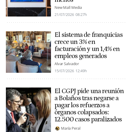
New Mall Media
21/07/2026
08:27h
El sistema de franquicias
crece un 3% en
facturación y un 1,4% en
empleos generados
Alvar Salvador
15/07/2026
12:49h
El CGPJ pide una reunión
a Bolaños tras negarse a
pagar los refuerzos a
órganos colapsados:
12.500 casos paralizados
María Peral