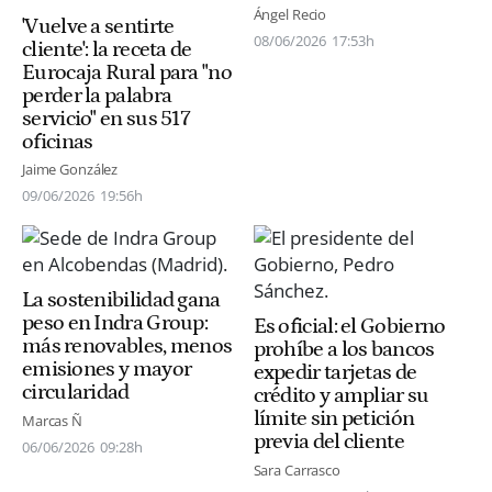
Ángel Recio
'Vuelve a sentirte
08/06/2026
17:53h
cliente': la receta de
Eurocaja Rural para "no
perder la palabra
servicio" en sus 517
oficinas
Jaime González
09/06/2026
19:56h
La sostenibilidad gana
peso en Indra Group:
Es oficial: el Gobierno
más renovables, menos
prohíbe a los bancos
emisiones y mayor
expedir tarjetas de
circularidad
crédito y ampliar su
límite sin petición
Marcas Ñ
previa del cliente
06/06/2026
09:28h
Sara Carrasco