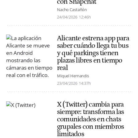
con Snapchat
Nacho Castañón
24/04/2026
12:46h
Alicante estrena app para
saber cuándo llega tu bus
y qué parkings tienen
plazas libres en tiempo
real
Miquel Hernandis
23/04/2026
14:37h
X (Twitter) cambia para
siempre: transforma las
comunidades en chats
grupales con miembros
limitados