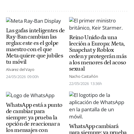
Las gafas inteligentes de
Ray-Ban cambian las
Reino Unido da una
reglas: este es el golpe
lección a Europa: Meta,
maestro con el que
Snapchat y Roblox
Meta quiere que jubiles
ceden y protegerán más
tu móvil
a los menores del acoso
sexual
Alvarez del Vayo
Nacho Castañón
24/05/2026
09:00h
22/05/2026
13:36h
WhatsApp está a punto
de cambiar para
siempre: ya prueba la
opción de reaccionar a
WhatsApp cambiará
los mensajes con
para siempre: ya prueba