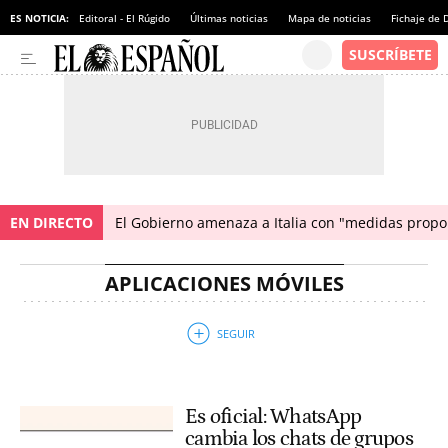
ES NOTICIA:
Editoral - El Rúgido
Últimas noticias
Mapa de noticias
Fichaje de
EN DIRECTO
El Gobierno amenaza a Italia con "medidas propor
APLICACIONES MÓVILES
Es oficial: WhatsApp
cambia los chats de grupos