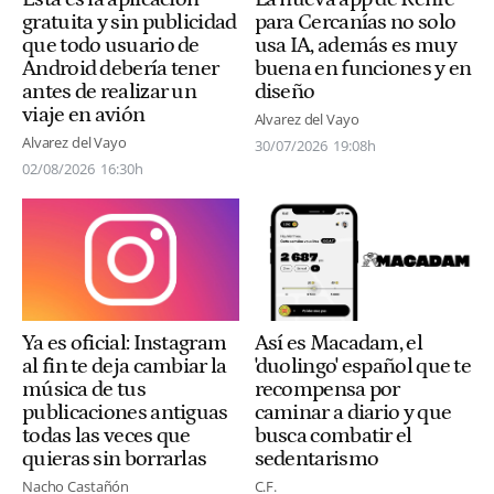
gratuita y sin publicidad
para Cercanías no solo
que todo usuario de
usa IA, además es muy
Android debería tener
buena en funciones y en
antes de realizar un
diseño
viaje en avión
Alvarez del Vayo
Alvarez del Vayo
30/07/2026
19:08h
02/08/2026
16:30h
Ya es oficial: Instagram
Así es Macadam, el
al fin te deja cambiar la
'duolingo' español que te
música de tus
recompensa por
publicaciones antiguas
caminar a diario y que
todas las veces que
busca combatir el
quieras sin borrarlas
sedentarismo
Nacho Castañón
C.F.