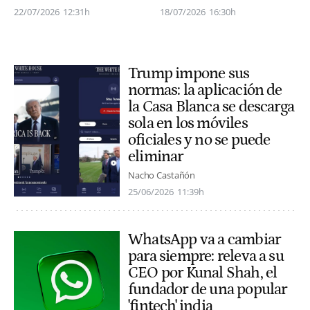
22/07/2026
12:31h
18/07/2026
16:30h
Trump impone sus
normas: la aplicación de
la Casa Blanca se descarga
sola en los móviles
oficiales y no se puede
eliminar
Nacho Castañón
25/06/2026
11:39h
WhatsApp va a cambiar
para siempre: releva a su
CEO por Kunal Shah, el
fundador de una popular
'fintech' india