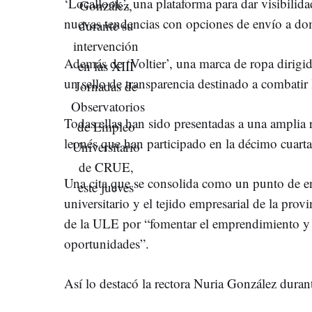
‘Locallook’, una plataforma para dar visibilid
nuevas tendencias con opciones de envío a domi
Además de ‘Voltier’, una marca de ropa dirigid
un sello de transparencia destinado a combatir
Todas ellas han sido presentadas a una amplia r
leonés que han participado en la décimo cuarta
Una cita que se consolida como un punto de en
universitario y el tejido empresarial de la provi
de la ULE por “fomentar el emprendimiento y 
oportunidades”.
Así lo destacó la rectora Nuria González duran