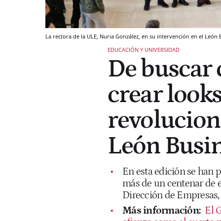
La rectora de la ULE, Nuria González, en su intervención en el León 
EDUCACIÓN Y UNIVERSIDAD
De buscar 
crear looks
revolucion
León Busin
En esta edición se han p
más de un centenar de e
Dirección de Empresas, 
Más información:
El 