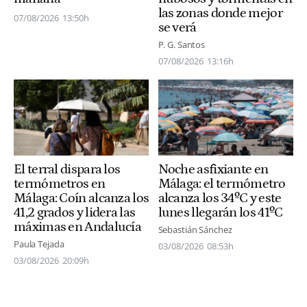
las zonas donde mejor
07/08/2026
13:50h
se verá
P. G. Santos
07/08/2026
13:16h
El terral dispara los
Noche asfixiante en
termómetros en
Málaga: el termómetro
Málaga: Coín alcanza los
alcanza los 34ºC y este
41,2 grados y lidera las
lunes llegarán los 41ºC
máximas en Andalucía
Sebastián Sánchez
Paula Tejada
03/08/2026
08:53h
03/08/2026
20:09h