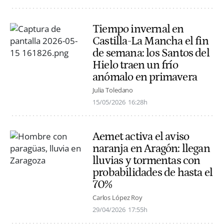
Tiempo invernal en
Castilla-La Mancha el fin
de semana: los Santos del
Hielo traen un frío
anómalo en primavera
Julia Toledano
15/05/2026
16:28h
Aemet activa el aviso
naranja en Aragón: llegan
lluvias y tormentas con
probabilidades de hasta el
70%
Carlos López Roy
29/04/2026
17:55h