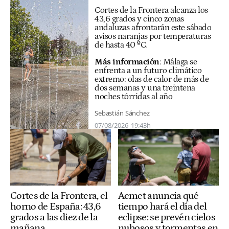
Cortes de la Frontera alcanza los
43,6 grados y cinco zonas
andaluzas afrontarán este sábado
avisos naranjas por temperaturas
de hasta 40 ºC.
Más información
:
Málaga se
enfrenta a un futuro climático
extremo: olas de calor de más de
dos semanas y una treintena
noches tórridas al año
Sebastián Sánchez
07/08/2026
19:43h
Cortes de la Frontera, el
Aemet anuncia qué
horno de España: 43,6
tiempo hará el día del
grados a las diez de la
eclipse: se prevén cielos
mañana
nubosos y tormentas en