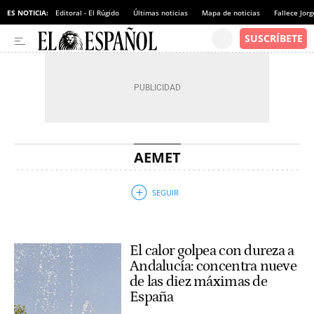
ES NOTICIA:
Editoral - El Rúgido
Últimas noticias
Mapa de noticias
Fallece Jor
AEMET
El calor golpea con dureza a
Andalucía: concentra nueve
de las diez máximas de
España