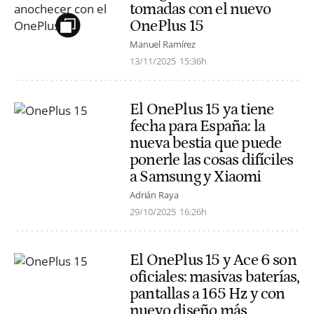
tomadas con el nuevo
OnePlus 15
Manuel Ramírez
13/11/2025
15:36h
El OnePlus 15 ya tiene
fecha para España: la
nueva bestia que puede
ponerle las cosas difíciles
a Samsung y Xiaomi
Adrián Raya
29/10/2025
16:26h
El OnePlus 15 y Ace 6 son
oficiales: masivas baterías,
pantallas a 165 Hz y con
nuevo diseño más