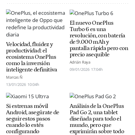
El nuevo OnePlus
Turbo 6 es una
revolución, con batería
de 9.000 mAh y
Velocidad, fluidez y
pantalla rápida pero con
productividad: el
precio asequible
ecosistema OnePlus
Adrián Raya
como la inversión
inteligente definitiva
09/01/2026
17:04h
Marcas Ñ
13/01/2026
10:04h
Si estrenas móvil
Análisis de la OnePlus
Android, asegúrate de
Pad Go 2, una tablet
seguir estos pasos
diseñada para todo el
cuando lo estés
mundo, pero que
configurando
exprimirán sobre todo