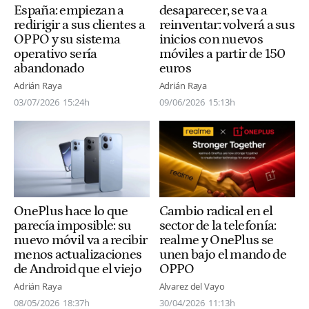
España: empiezan a
desaparecer, se va a
redirigir a sus clientes a
reinventar: volverá a sus
OPPO y su sistema
inicios con nuevos
operativo sería
móviles a partir de 150
abandonado
euros
Adrián Raya
Adrián Raya
03/07/2026
15:24h
09/06/2026
15:13h
OnePlus hace lo que
Cambio radical en el
parecía imposible: su
sector de la telefonía:
nuevo móvil va a recibir
realme y OnePlus se
menos actualizaciones
unen bajo el mando de
de Android que el viejo
OPPO
Adrián Raya
Alvarez del Vayo
08/05/2026
18:37h
30/04/2026
11:13h