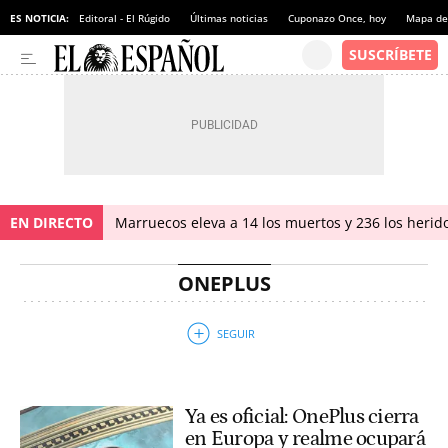
ES NOTICIA:
Editoral - El Rúgido
Últimas noticias
Cuponazo Once, hoy
Mapa de 
EN DIRECTO
Marruecos eleva a 14 los muertos y 236 los herido
ONEPLUS
Ya es oficial: OnePlus cierra
en Europa y realme ocupará