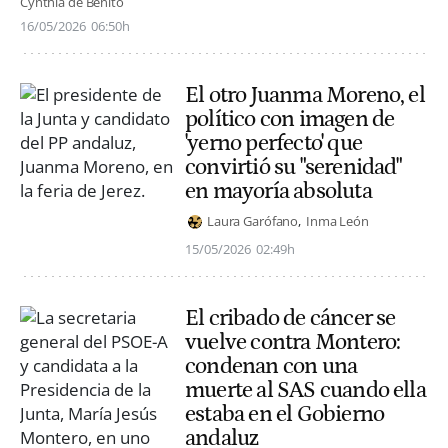
Cynthia de Benito
16/05/2026
06:50h
El otro Juanma Moreno, el
político con imagen de
'yerno perfecto' que
convirtió su "serenidad"
en mayoría absoluta
Laura Garófano
Inma León
15/05/2026
02:49h
El cribado de cáncer se
vuelve contra Montero:
condenan con una
muerte al SAS cuando ella
estaba en el Gobierno
andaluz