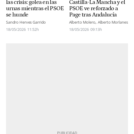
las crisis: golea en las
Castilla-La Mancha y el
urnas mientras el PSOE
PSOE ve reforzado a
se hunde
Page tras Andalucía
Sandro Herves Garrido
Alberto Molero
Alberto Morlanes
18/05/2026
11:52h
18/05/2026
09:13h