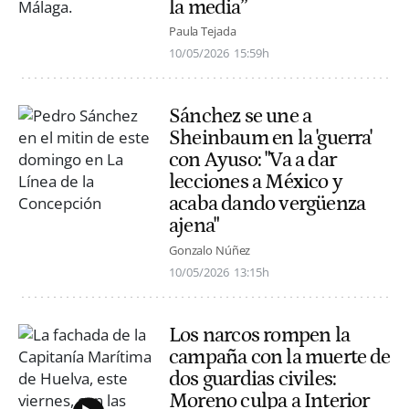
la media”
Paula Tejada
10/05/2026
15:59h
Sánchez se une a
Sheinbaum en la 'guerra'
con Ayuso: "Va a dar
lecciones a México y
acaba dando vergüenza
ajena"
Gonzalo Núñez
10/05/2026
13:15h
Los narcos rompen la
campaña con la muerte de
dos guardias civiles:
Moreno culpa a Interior