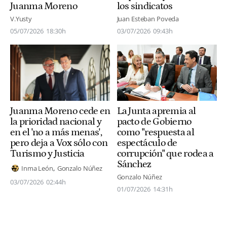
Juanma Moreno
los sindicatos
V.Yusty
Juan Esteban Poveda
05/07/2026
18:30h
03/07/2026
09:43h
Juanma Moreno cede en
La Junta apremia al
la prioridad nacional y
pacto de Gobierno
en el 'no a más menas',
como "respuesta al
pero deja a Vox sólo con
espectáculo de
Turismo y Justicia
corrupción" que rodea a
Sánchez
Inma León
Gonzalo Núñez
Gonzalo Núñez
03/07/2026
02:44h
01/07/2026
14:31h