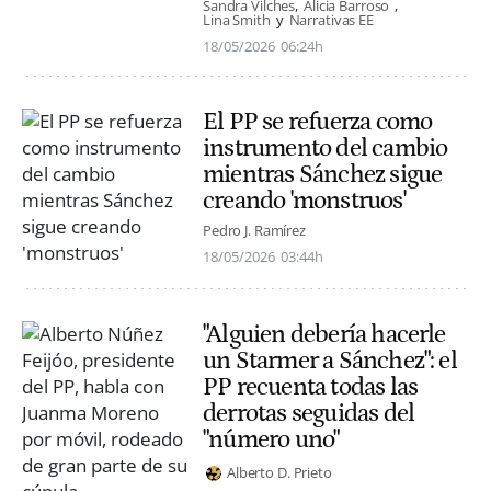
Sandra Vilches
Alicia Barroso
Lina Smith
Narrativas EE
18/05/2026
06:24h
El PP se refuerza como
instrumento del cambio
mientras Sánchez sigue
creando 'monstruos'
Pedro J. Ramírez
18/05/2026
03:44h
"Alguien debería hacerle
un Starmer a Sánchez": el
PP recuenta todas las
derrotas seguidas del
"número uno"
Alberto D. Prieto