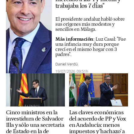
trabajaba los 7 días"
El presidente andaluz habló sobre
sus orígenes más modestos y
sencillos en Málaga.
Más información
:
Luz Casal: "Fue
una infancia muy dura porque
crecí en el mismo hogar con 3
padres"
.
Daniel Verdú
19/07/2026
09:51h
Cinco ministros en la
Las claves económicas
investidura de Salvador
del acuerdo de PP y Vox
Illa y sólo una secretaria
en Andalucía: menos
de Estado en la de
impuestos y 'hachazo' a