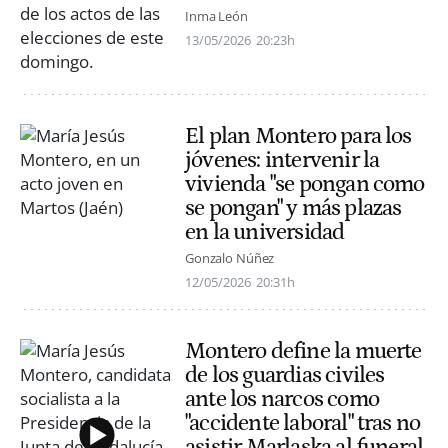
Inma León
13/05/2026
20:23h
El plan Montero para los
jóvenes: intervenir la
vivienda "se pongan como
se pongan" y más plazas
en la universidad
Gonzalo Núñez
12/05/2026
20:31h
Montero define la muerte
de los guardias civiles
ante los narcos como
"accidente laboral" tras no
asistir Marlaska al funeral