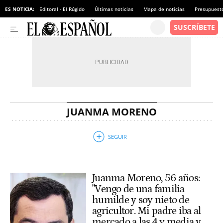
ES NOTICIA:
Editoral - El Rúgido
Últimas noticias
Mapa de noticias
Presupuest
JUANMA MORENO
Juanma Moreno, 56 años:
"Vengo de una familia
humilde y soy nieto de
agricultor. Mi padre iba al
mercado a las 4 y media y