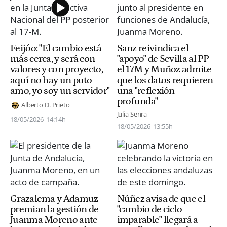
Feijóo: "El cambio está
Sanz reivindica el
más cerca, y será con
"apoyo" de Sevilla al PP
valores y con proyecto,
el 17M y Muñoz admite
aquí no hay un puto
que los datos requieren
amo, yo soy un servidor"
una "reflexión
profunda"
Alberto D. Prieto
Julia Senra
18/05/2026
14:14h
18/05/2026
13:55h
Grazalema y Adamuz
Núñez avisa de que el
premian la gestión de
"cambio de ciclo
Juanma Moreno ante
imparable" llegará a