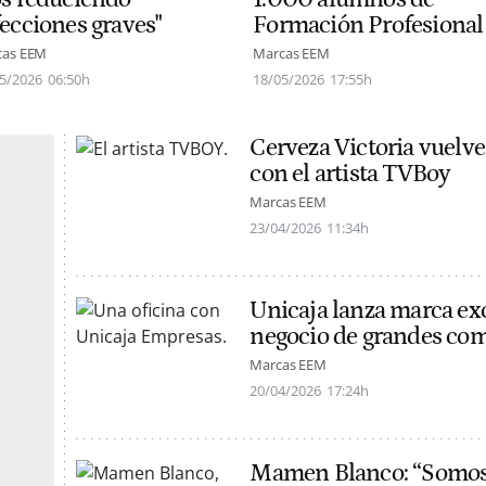
fecciones graves"
Formación Profesional
cas EEM
Marcas EEM
5/2026
06:50h
18/05/2026
17:55h
Cerveza Victoria vuelve
con el artista TVBoy
Marcas EEM
23/04/2026
11:34h
Unicaja lanza marca exc
negocio de grandes co
Marcas EEM
20/04/2026
17:24h
Mamen Blanco: “Somos 