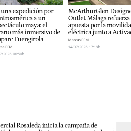
McArthurGlen Design
 una expedición por
Outlet Málaga refuerza
ntroamérica a un
apuesta por la movilid
pectáculo maya: el
eléctrica junto a Activa
rano más inmersivo de
oparc Fuengirola
Marcas EEM
14/07/2026
17:19h
cas EEM
7/2026
06:50h
ercial Rosaleda inicia la campaña de