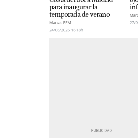
para inaugurar la
in
temporada de verano
Mar
Marcas EEM
27/0
24/06/2026
16:18h