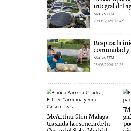
integral del a
Marcas EEM
29/06/2026
18:45h
Respira: la in
comunidad y 
Marcas EEM
25/06/2026
18:36h
"Má
McArthurGlen Málaga
gaf
traslada la esencia de la
pu
Costa del Sol a Madrid
oj