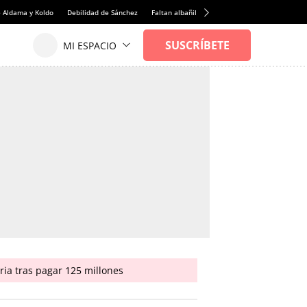
e Aldama y Koldo
Debilidad de Sánchez
Faltan albañiles
Rentabilidad de la viviend
ria tras pagar 125 millones