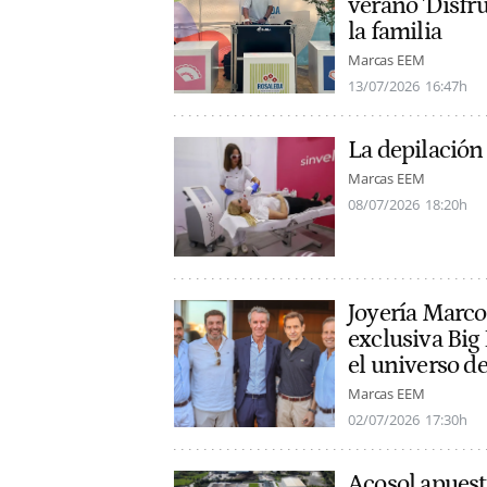
verano 'Disfru
la familia
Marcas EEM
13/07/2026
16:47h
La depilación
Marcas EEM
08/07/2026
18:20h
Joyería Marco
exclusiva Bi
el universo de 
Marcas EEM
02/07/2026
17:30h
Acosol apuesta