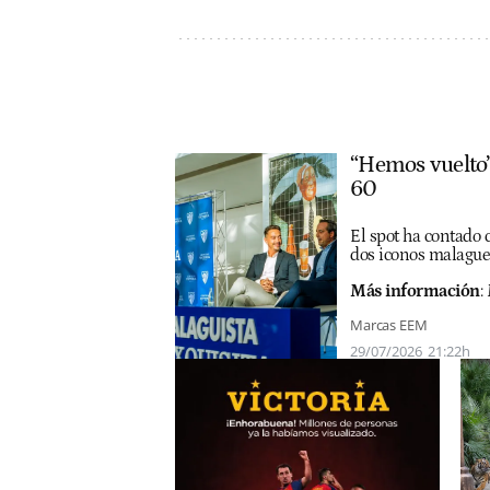
“Hemos vuelto”
60
El spot ha contado c
dos iconos malague
Más información
:
Marcas EEM
29/07/2026
21:22h