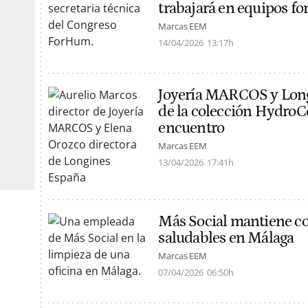
trabajará en equipos f
Marcas EEM
14/04/2026
13:17h
Joyería MARCOS y Long
de la colección HydroC
encuentro
Marcas EEM
13/04/2026
17:41h
Más Social mantiene c
saludables en Málaga
Marcas EEM
07/04/2026
06:50h