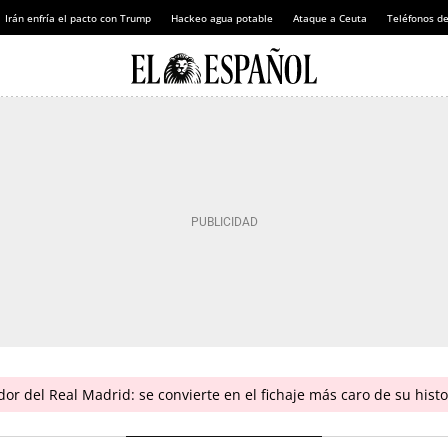
Irán enfría el pacto con Trump
Hackeo agua potable
Ataque a Ceuta
Teléfonos d
r del Real Madrid: se convierte en el fichaje más caro de su histo