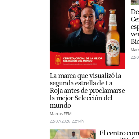
De
Ce
es
ve
Bi
Mar
22/0
La marca que visualizó la
segunda estrella de La
Roja antes de proclamarse
la mejor Selección del
mundo
Marcas EEM
22/07/2026
22:14h
El centro com