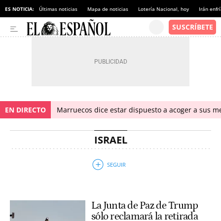
ES NOTICIA:
Últimas noticias
Mapa de noticias
Lotería Nacional, hoy
Irán enfr
EN DIRECTO
Marruecos dice estar dispuesto a acoger a sus me
ISRAEL
La Junta de Paz de Trump
sólo reclamará la retirada