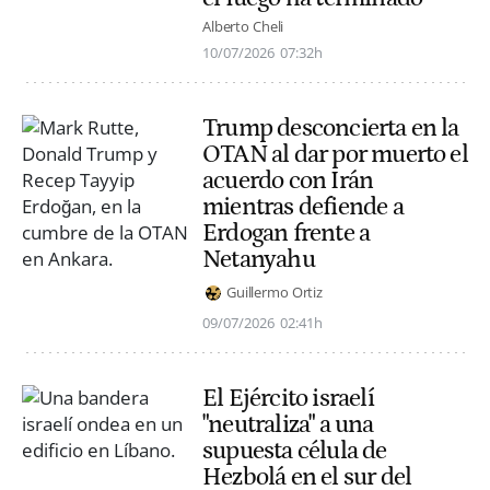
Alberto Cheli
10/07/2026
07:32h
Trump desconcierta en la
OTAN al dar por muerto el
acuerdo con Irán
mientras defiende a
Erdogan frente a
Netanyahu
Guillermo Ortiz
09/07/2026
02:41h
El Ejército israelí
"neutraliza" a una
supuesta célula de
Hezbolá en el sur del