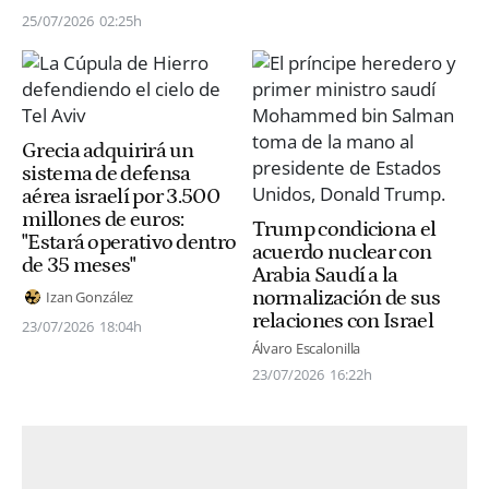
25/07/2026
02:25h
Grecia adquirirá un
sistema de defensa
aérea israelí por 3.500
millones de euros:
Trump condiciona el
"Estará operativo dentro
acuerdo nuclear con
de 35 meses"
Arabia Saudí a la
normalización de sus
Izan González
relaciones con Israel
23/07/2026
18:04h
Álvaro Escalonilla
23/07/2026
16:22h