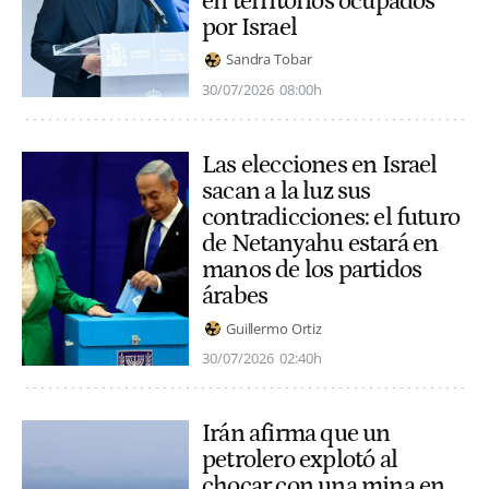
en territorios ocupados
por Israel
Sandra Tobar
30/07/2026
08:00h
Las elecciones en Israel
sacan a la luz sus
contradicciones: el futuro
de Netanyahu estará en
manos de los partidos
árabes
Guillermo Ortiz
30/07/2026
02:40h
Irán afirma que un
petrolero explotó al
chocar con una mina en