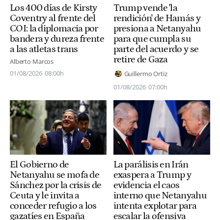
Los 400 días de Kirsty
Trump vende 'la
Coventry al frente del
rendición' de Hamás y
COI: la diplomacia por
presiona a Netanyahu
bandera y dureza frente
para que cumpla su
a las atletas trans
parte del acuerdo y se
retire de Gaza
Alberto Marcos
01/08/2026
08:00h
Guillermo Ortiz
01/08/2026
07:00h
El Gobierno de
La parálisis en Irán
Netanyahu se mofa de
exaspera a Trump y
Sánchez por la crisis de
evidencia el caos
Ceuta y le invita a
interno que Netanyahu
conceder refugio a los
intenta explotar para
gazatíes en España
escalar la ofensiva