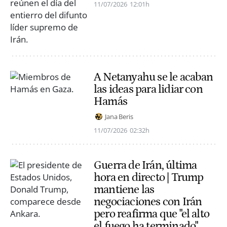
11/07/2026
12:01h
A Netanyahu se le acaban
las ideas para lidiar con
Hamás
Jana Beris
11/07/2026
02:32h
Guerra de Irán, última
hora en directo | Trump
mantiene las
negociaciones con Irán
pero reafirma que "el alto
el fuego ha terminado"