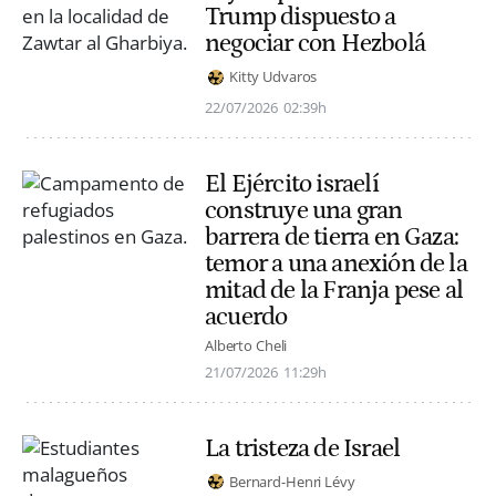
Trump dispuesto a
negociar con Hezbolá
Kitty Udvaros
22/07/2026
02:39h
El Ejército israelí
construye una gran
barrera de tierra en Gaza:
temor a una anexión de la
mitad de la Franja pese al
acuerdo
Alberto Cheli
21/07/2026
11:29h
La tristeza de Israel
Bernard-Henri Lévy