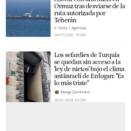
Ormuz tras desviarse de la
ruta autorizada por
Teherán
V. Yusty | Agencias
26/07/2026
15:00h
Los sefardíes de Turquía
se quedan sin acceso a la
'ley de nietos' bajo el clima
antiisraelí de Erdogan: "Es
lo más triste"
Marga Zambrana
26/07/2026
03:29h