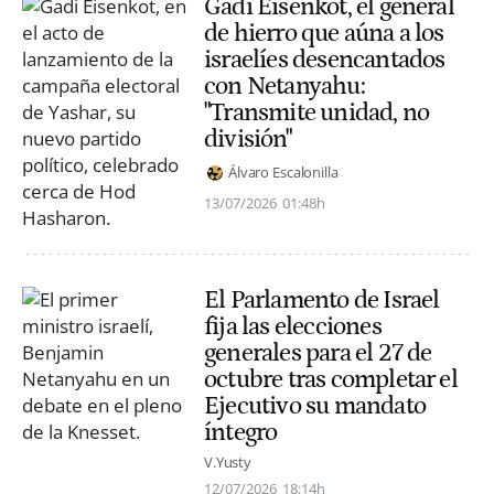
Gadi Eisenkot, el general
de hierro que aúna a los
israelíes desencantados
con Netanyahu:
"Transmite unidad, no
división"
Álvaro Escalonilla
13/07/2026
01:48h
El Parlamento de Israel
fija las elecciones
generales para el 27 de
octubre tras completar el
Ejecutivo su mandato
íntegro
V.Yusty
12/07/2026
18:14h