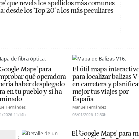
ps' que revela los apellidos más comunes
a: desde los 'Top 20' a los más peculiares
 'Google Maps' para
El útil mapa interactiv
mprobar qué operadora
para localizar balizas V
bería haber desplegado
en carretera y planifica
ra en tu pueblo y si ha
mejor tus viajes por
rminado
España
el Fernández
Manuel Fernández
1/2026
11:14h
03/01/2026
12:30h
El 'Google Maps' para m