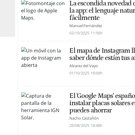
La escondida novedad 
la app: el lenguaje natu
fácilmente
Manuel Fernández
02/10/2025
11:56h
El mapa de Instagram lle
saber dónde están tus 
Alvarez del Vayo
01/10/2025
16:00h
El 'Google Maps' español
instalar placas solares 
puedes ahorrar
Nacho Castañón
29/08/2025
18:48h