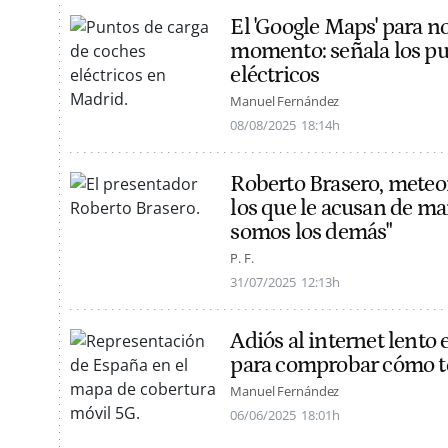
El 'Google Maps' para no
momento: señala los pu
eléctricos
Manuel Fernández
08/08/2025
18:14h
Roberto Brasero, meteor
los que le acusan de man
somos los demás"
P. F.
31/07/2025
12:13h
Adiós al internet lento 
para comprobar cómo te 
Manuel Fernández
06/06/2025
18:01h