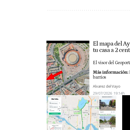
El mapa del Ay
tu casa a 2 cen
El visor del Geoport
Más información:
barrios
Alvarez del Vayo
29/07/2026
19:14h