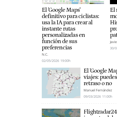
El 'Google Maps'
El
definitivo para ciclistas:
mo
usa la IA para crear al
Hi
instante rutas
pr
personalizadas en
pa
función de sus
Javi
preferencias
30/0
N.C.
02/05/2026
19:00h
El 'Google Map
viajes: puedes
retraso o no
Manuel Fernández
09/03/2026
11:00h
Flightradar24,