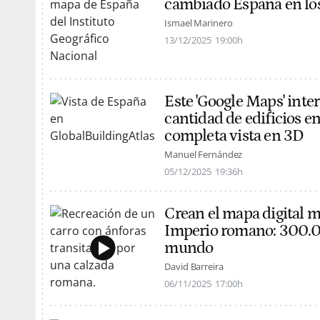
cambiado España en los
Ismael Marinero
13/12/2025
19:00h
Este 'Google Maps' inter
cantidad de edificios 
completa vista en 3D
Manuel Fernández
05/12/2025
19:36h
Crean el mapa digital má
Imperio romano: 300.0
mundo
David Barreira
06/11/2025
17:00h