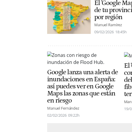
El 'Google Ma
de tu provinci
por región
Manuel Ramírez
09/02/2026
18:45h
El
Google lanza una alerta de
co
inundaciones en España:
de
así puedes ver en Google
fib
Maps las zonas que están
te
en riesgo
Manu
Manuel Fernández
19/0
02/02/2026
09:22h