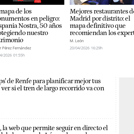
 mapa de los
Mejores restaurantes d
numentos en peligro:
Madrid por distrito: el
spania Nostra, 50 años
mapa definitivo que
otegiendo nuestro
recomiendan los exper
trimonio
M. León
er Pérez Fernández
20/04/2026
16:29h
4/2026
01:55h
s' de Renfe para planificar mejor tus
 ver si el tren de largo recorrido va con
 la web que permite seguir en directo el