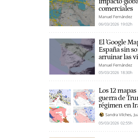
impacto global
comerciales
Manuel Fernández
06/03/2026
19:02h
El 'Google Map
España sin sorp
arruinar las v
Manuel Fernández
05/03/2026
18:30h
Los 12 mapas 
guerra de Tru
régimen en Ir
Sandra Vilches
Ju
05/03/2026
02:55h