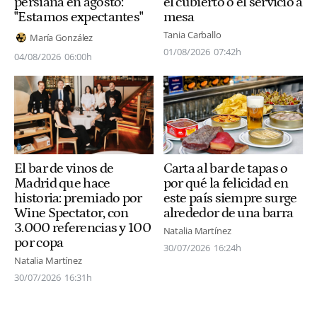
persiana en agosto:
el cubierto o el servicio a
"Estamos expectantes"
mesa
Tania Carballo
María González
01/08/2026
07:42h
04/08/2026
06:00h
Carta al bar de tapas o
El bar de vinos de
por qué la felicidad en
Madrid que hace
este país siempre surge
historia: premiado por
alrededor de una barra
Wine Spectator, con
3.000 referencias y 100
Natalia Martínez
por copa
30/07/2026
16:24h
Natalia Martínez
30/07/2026
16:31h