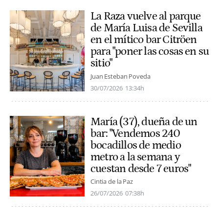
La Raza vuelve al parque
de María Luisa de Sevilla
en el mítico bar Citröen
para "poner las cosas en su
sitio"
Juan Esteban Poveda
30/07/2026
13:34h
María (37), dueña de un
bar: "Vendemos 240
bocadillos de medio
metro a la semana y
cuestan desde 7 euros"
Cintia de la Paz
26/07/2026
07:38h