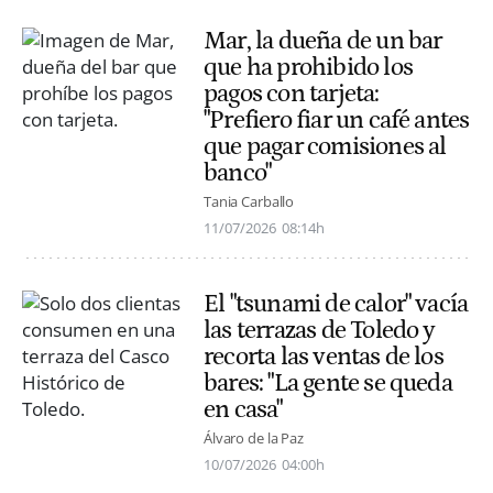
Mar, la dueña de un bar
que ha prohibido los
pagos con tarjeta:
"Prefiero fiar un café antes
que pagar comisiones al
banco"
Tania Carballo
11/07/2026
08:14h
El "tsunami de calor" vacía
las terrazas de Toledo y
recorta las ventas de los
bares: "La gente se queda
en casa"
Álvaro de la Paz
10/07/2026
04:00h