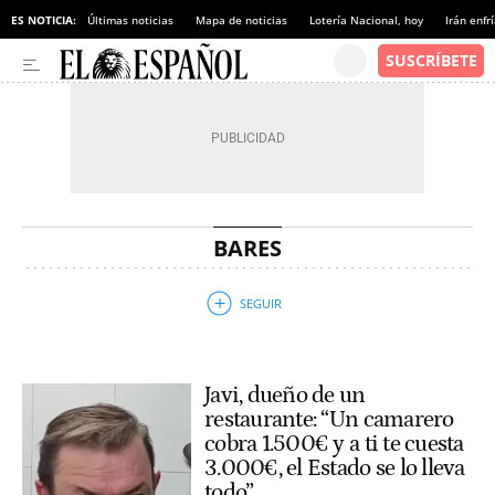
ES NOTICIA:
Últimas noticias
Mapa de noticias
Lotería Nacional, hoy
Irán enfr
BARES
Javi, dueño de un
restaurante: “Un camarero
cobra 1.500€ y a ti te cuesta
3.000€, el Estado se lo lleva
todo”