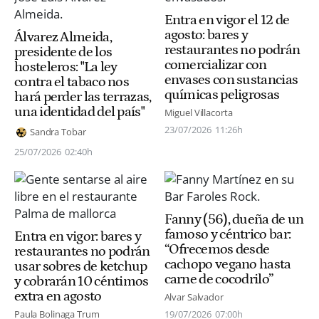
Entra en vigor el 12 de
agosto: bares y
Álvarez Almeida,
restaurantes no podrán
presidente de los
comercializar con
hosteleros: "La ley
envases con sustancias
contra el tabaco nos
químicas peligrosas
hará perder las terrazas,
una identidad del país"
Miguel Villacorta
23/07/2026
11:26h
Sandra Tobar
25/07/2026
02:40h
Fanny (56), dueña de un
famoso y céntrico bar:
Entra en vigor: bares y
“Ofrecemos desde
restaurantes no podrán
cachopo vegano hasta
usar sobres de ketchup
carne de cocodrilo”
y cobrarán 10 céntimos
extra en agosto
Alvar Salvador
Paula Bolinaga Trum
19/07/2026
07:00h