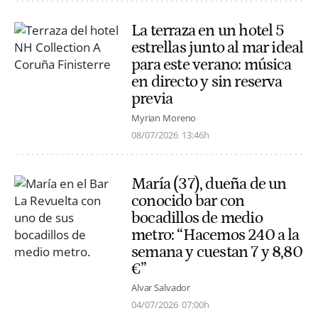
La terraza en un hotel 5
estrellas junto al mar ideal
para este verano: música
en directo y sin reserva
previa
Myrian Moreno
08/07/2026
13:46h
María (37), dueña de un
conocido bar con
bocadillos de medio
metro: “Hacemos 240 a la
semana y cuestan 7 y 8,80
€”
Alvar Salvador
04/07/2026
07:00h