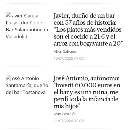
Javier, dueño de un bar
con 57 años de historia:
“Los platos más vendidos
son el cocido a 21 € y el
arroz con bogavante a 20”
Alvar Salvador
12/07/2026
07:00h
José Antonio, autónomo:
"Invertí 60.000 euros en
el bar y es una ruina, me
perdí toda la infancia de
mis hijos"
Iván Castejón
11/07/2026
12:08h