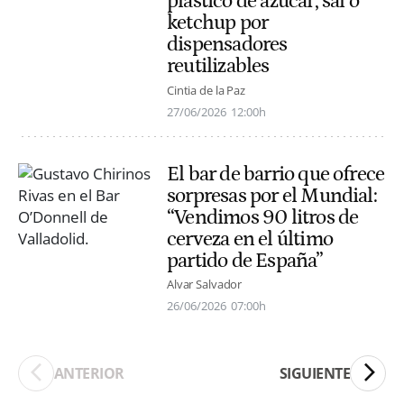
plástico de azúcar, sal o
ketchup por
dispensadores
reutilizables
Cintia de la Paz
27/06/2026
12:00h
El bar de barrio que ofrece
sorpresas por el Mundial:
“Vendimos 90 litros de
cerveza en el último
partido de España”
Alvar Salvador
26/06/2026
07:00h
ANTERIOR
SIGUIENTE