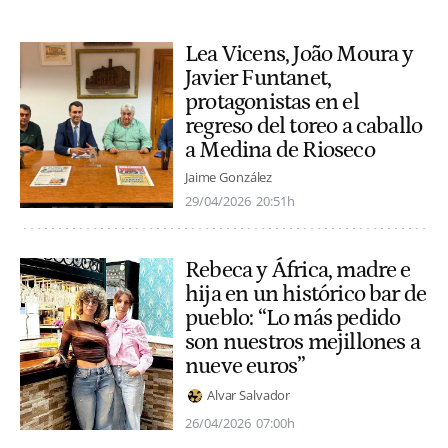
Lea Vicens, João Moura y
Javier Funtanet,
protagonistas en el
regreso del toreo a caballo
a Medina de Rioseco
Jaime González
29/04/2026
20:51h
Rebeca y África, madre e
hija en un histórico bar de
pueblo: “Lo más pedido
son nuestros mejillones a
nueve euros”
Alvar Salvador
26/04/2026
07:00h