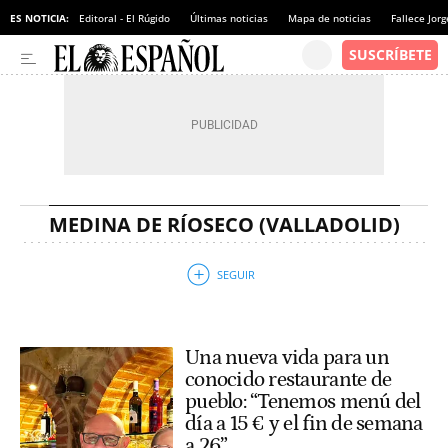
ES NOTICIA:
Editoral - El Rúgido
Últimas noticias
Mapa de noticias
Fallece Jor
MEDINA DE RÍOSECO (VALLADOLID)
Una nueva vida para un
conocido restaurante de
pueblo: “Tenemos menú del
día a 15 € y el fin de semana
a 26”