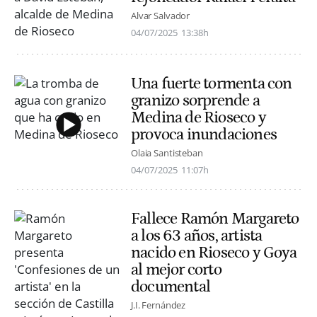
Alvar Salvador
04/07/2025
13:38h
Una fuerte tormenta con
granizo sorprende a
Medina de Rioseco y
provoca inundaciones
Olaia Santisteban
04/07/2025
11:07h
Fallece Ramón Margareto
a los 63 años, artista
nacido en Rioseco y Goya
al mejor corto
documental
J.I. Fernández