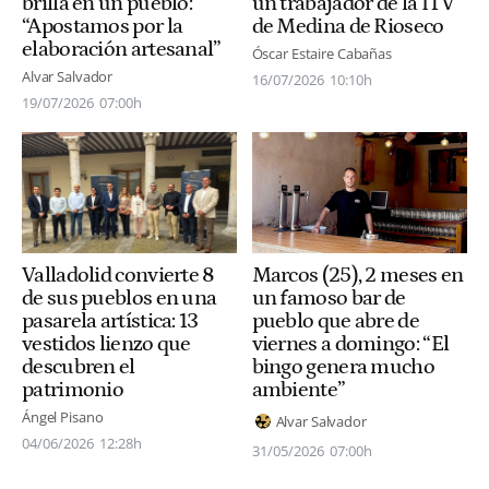
brilla en un pueblo:
un trabajador de la ITV
“Apostamos por la
de Medina de Rioseco
elaboración artesanal”
Óscar Estaire Cabañas
Alvar Salvador
16/07/2026
10:10h
19/07/2026
07:00h
Valladolid convierte 8
Marcos (25), 2 meses en
de sus pueblos en una
un famoso bar de
pasarela artística: 13
pueblo que abre de
vestidos lienzo que
viernes a domingo: “El
descubren el
bingo genera mucho
patrimonio
ambiente”
Ángel Pisano
Alvar Salvador
04/06/2026
12:28h
31/05/2026
07:00h