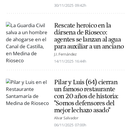
30/11/2025
09:42h
Rescate heroico en la
dársena de Rioseco:
agentes se lanzan al agua
para auxiliar a un anciano
J.I. Fernández
14/11/2025
16:44h
Pilar y Luis (64) cierran
un famoso restaurante
con 20 años de historia:
"Somos defensores del
mejor lechazo asado"
Alvar Salvador
06/11/2025
07:00h