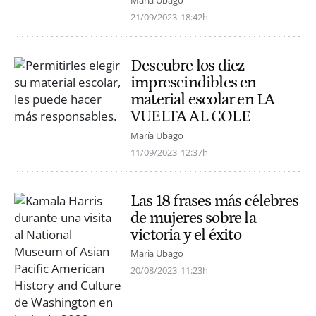
María Ubago
21/09/2023
18:42h
Descubre los diez
imprescindibles en
material escolar en LA
VUELTA AL COLE
María Ubago
11/09/2023
12:37h
Las 18 frases más célebres
de mujeres sobre la
victoria y el éxito
María Ubago
20/08/2023
11:23h