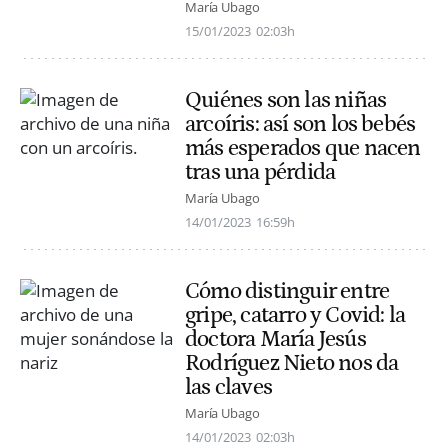
María Ubago
15/01/2023
02:03h
Quiénes son las niñas
arcoíris: así son los bebés
más esperados que nacen
tras una pérdida
María Ubago
14/01/2023
16:59h
Cómo distinguir entre
gripe, catarro y Covid: la
doctora María Jesús
Rodríguez Nieto nos da
las claves
María Ubago
14/01/2023
02:03h