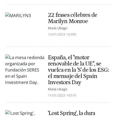
22 frases célebres de
Marilyn Monroe
María Ubago
12/01/2023
12:05h
España, el "motor
renovable de la UE", se
vuelca en la 'S' de los ESG:
el mensaje del Spain
Investors Day
María Ubago
11/01/2023
14:51h
'Lost Spring', la dura