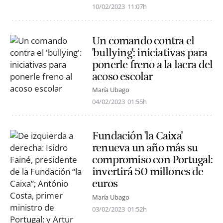
10/02/2023
11:07h
Un comando contra el
'bullying': iniciativas para
ponerle freno a la lacra del
acoso escolar
María Ubago
04/02/2023
01:55h
Fundación 'la Caixa'
renueva un año más su
compromiso con Portugal:
invertirá 50 millones de
euros
María Ubago
03/02/2023
01:52h