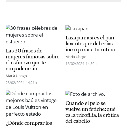
Laxapan: así es el pan
laxante que deberías
incorporar a tu rutina
Las 30 frases de
mujeres famosas sobre
María Ubago
el esfuerzo que te
16/02/2024
14:30h
empoderarán
María Ubago
23/02/2024
14:21h
Cuando el pelo se
vuelve un fetiche: qué
es la tricofilia, la erótica
del cabello
¿Dónde comprar los