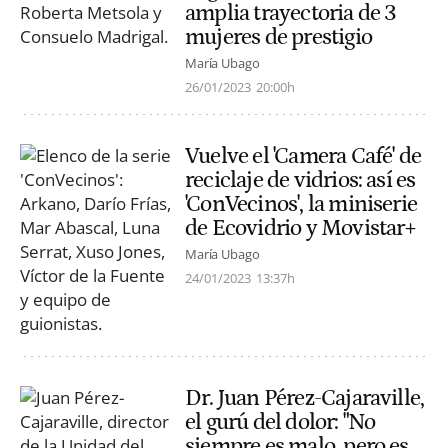
amplia trayectoria de 3
mujeres de prestigio
María Ubago
26/01/2023
20:00h
Vuelve el 'Camera Café' de
reciclaje de vidrios: así es
'ConVecinos', la miniserie
de Ecovidrio y Movistar+
María Ubago
24/01/2023
13:37h
Dr. Juan Pérez-Cajaraville,
el gurú del dolor: "No
siempre es malo, pero es