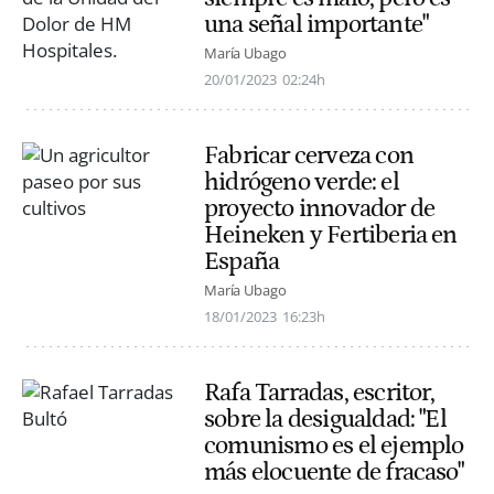
una señal importante"
María Ubago
20/01/2023
02:24h
Fabricar cerveza con
hidrógeno verde: el
proyecto innovador de
Heineken y Fertiberia en
España
María Ubago
18/01/2023
16:23h
Rafa Tarradas, escritor,
sobre la desigualdad: "El
comunismo es el ejemplo
más elocuente de fracaso"