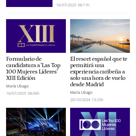
16/07/2025
08:11h
Formulario de
El resort español que te
candidatura a 'Las Top
permitirá una
100 Mujeres Líderes'
experiencia caribeña a
XIII Edición
solo una hora de vuelo
desde Madrid
María Ubago
María Ubago
16/07/2025
08:06h
20/10/2024
13:25h