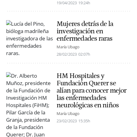
19/04/2023
19:24h
Mujeres detrás de la
investigación en
enfermedades raras
María Ubago
28/02/2023
02:07h
HM Hospitales y
Fundación Querer se
alían para conocer mejor
las enfermedades
neurológicas en niños
María Ubago
23/02/2023
15:35h