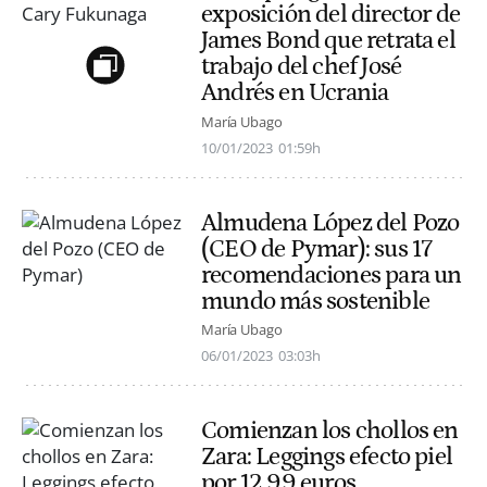
exposición del director de
James Bond que retrata el
trabajo del chef José
Andrés en Ucrania
María Ubago
10/01/2023
01:59h
Almudena López del Pozo
(CEO de Pymar): sus 17
recomendaciones para un
mundo más sostenible
María Ubago
06/01/2023
03:03h
Comienzan los chollos en
Zara: Leggings efecto piel
por 12,99 euros