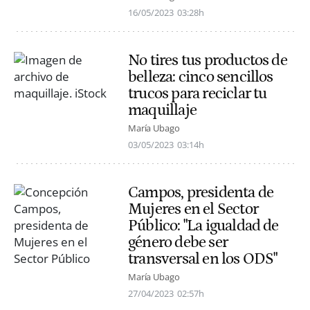
16/05/2023
03:28h
No tires tus productos de
belleza: cinco sencillos
trucos para reciclar tu
maquillaje
María Ubago
03/05/2023
03:14h
Campos, presidenta de
Mujeres en el Sector
Público: "La igualdad de
género debe ser
transversal en los ODS"
María Ubago
27/04/2023
02:57h