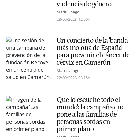
violencia de género
María Ubago
28/09/2023
12:59h
Un concierto de la 'banda
más molona de España'
para prevenir el cáncer de
cérvix en Camerún
María Ubago
22/09/2023
03:15h
'Que lo escuche todo el
mundo': la campaña que
pone a las familias de
personas sordas en
primer plano