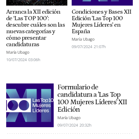
Arranca la XII edición
Condiciones y Bases XII
de ‘Las TOP 100’:
Edición 'Las Top 100
descubre cuáles son las
Mujeres Líderes' en
nuevas categorías y
España
cómo presentar
María Ubago
candidaturas
09/07/2024
21:07h
María Ubago
10/07/2024
03:06h
Formulario de
candidatura a 'Las Top
100 Mujeres Líderes' XII
Edición
María Ubago
09/07/2024
20:32h