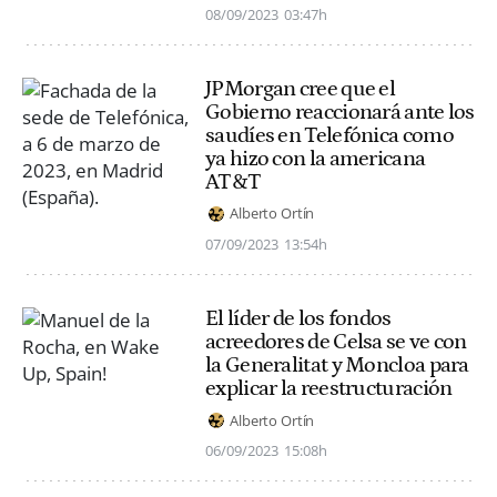
08/09/2023
03:47h
JPMorgan cree que el
Gobierno reaccionará ante los
saudíes en Telefónica como
ya hizo con la americana
AT&T
Alberto Ortín
07/09/2023
13:54h
El líder de los fondos
acreedores de Celsa se ve con
la Generalitat y Moncloa para
explicar la reestructuración
Alberto Ortín
06/09/2023
15:08h