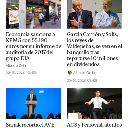
Economía sanciona a
García Carrión y Solís,
KPMG con 55.190
los reyes de
euros por su informe de
Valdepeñas, se ven en el
auditoría de 2017 del
banquillo tras
grupo DIA
repartirse 10 millones
en dividendos
Alberto Ortín
05/10/2023
15:48h
Alberto Ortín
05/10/2023
03:42h
Sunak recorta el AVE
ACS y Ferrovial, atentos