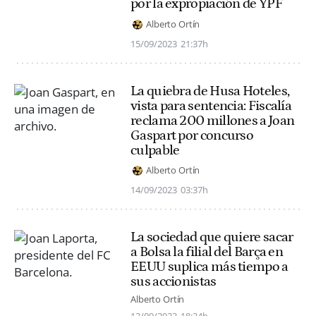
por la expropiación de YPF
Alberto Ortín
15/09/2023
21:37h
La quiebra de Husa Hoteles,
vista para sentencia: Fiscalía
reclama 200 millones a Joan
Gaspart por concurso
culpable
Alberto Ortín
14/09/2023
03:37h
La sociedad que quiere sacar
a Bolsa la filial del Barça en
EEUU suplica más tiempo a
sus accionistas
Alberto Ortín