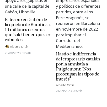
El tesoro en Gabón de
la quiebra de Eurofinsa:
15 millones de euros
que 'solo' tienen que ser
cobrados
Alberto Ortín
25/09/2023
03:24h
Hastío e indiferencia
del empresario catalán
por la amnistía a
Puigdemont: "Nos
preocupan los tipos de
interés"
Alberto Ortín
24/09/2023
03:26h