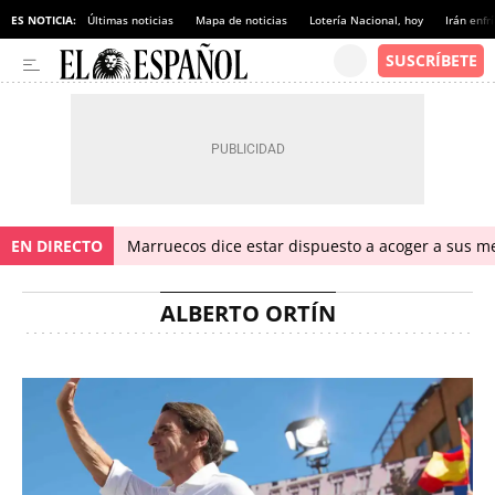
ES NOTICIA:
Últimas noticias
Mapa de noticias
Lotería Nacional, hoy
Irán enfr
EN DIRECTO
Marruecos dice estar dispuesto a acoger a sus me
ALBERTO ORTÍN