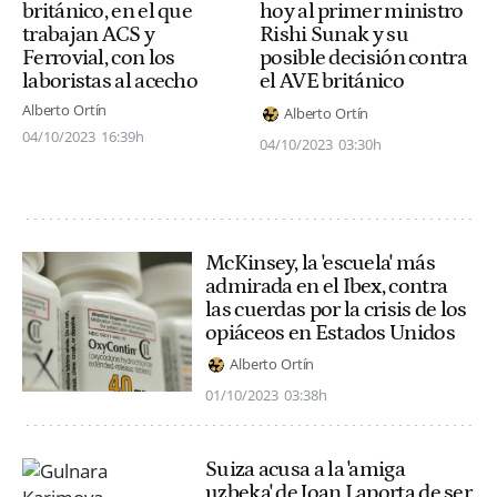
británico, en el que
hoy al primer ministro
trabajan ACS y
Rishi Sunak y su
Ferrovial, con los
posible decisión contra
laboristas al acecho
el AVE británico
Alberto Ortín
Alberto Ortín
04/10/2023
16:39h
04/10/2023
03:30h
McKinsey, la 'escuela' más
admirada en el Ibex, contra
las cuerdas por la crisis de los
opiáceos en Estados Unidos
Alberto Ortín
01/10/2023
03:38h
Suiza acusa a la 'amiga
uzbeka' de Joan Laporta de ser