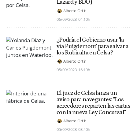
Lazard y BDO)
Alberto Ortín
06/09/2023
04:10h
¿Podría el Gobierno usar 'la
vía Puigdemont' para salvar a
los Rubiralta en Celsa?
Alberto Ortín
05/09/2023
16:19h
El juez de Celsa lanza un
aviso para navegantes: "Los
acreedores reparten las cartas
con la nueva Ley Concursal"
Alberto Ortín
05/09/2023
03:40h