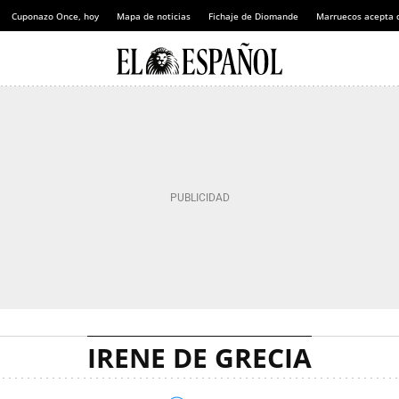
Cuponazo Once, hoy
Mapa de noticias
Fichaje de Diomande
Marruecos acepta 
IRENE DE GRECIA