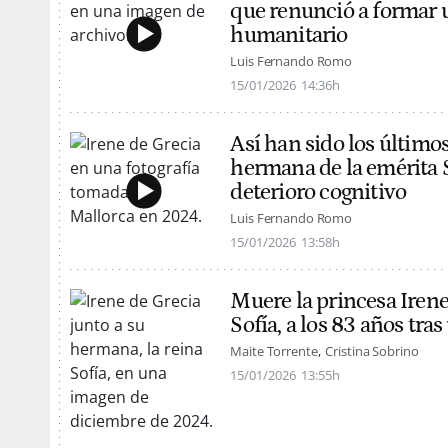
que renunció a formar 
humanitario
Luis Fernando Romo
15/01/2026
14:36h
Así han sido los últimos
hermana de la emérita 
deterioro cognitivo
Luis Fernando Romo
15/01/2026
13:58h
Muere la princesa Irene
Sofía, a los 83 años tr
Maite Torrente
Cristina Sobrino
15/01/2026
13:55h