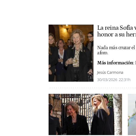
La reina Sofía 
honor a su he
Nada más cruzar el 
aforo.
Más información
:
Jesús Carmona
30/03/2026
22:31h