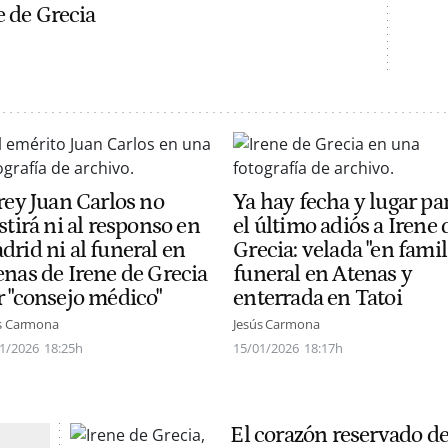
e de Grecia
rey Juan Carlos no
Ya hay fecha y lugar pa
stirá ni al responso en
el último adiós a Irene 
drid ni al funeral en
Grecia: velada "en famili
enas de Irene de Grecia
funeral en Atenas y
r "consejo médico"
enterrada en Tatoi
s Carmona
Jesús Carmona
1/2026
18:25h
15/01/2026
18:17h
El corazón reservado de 