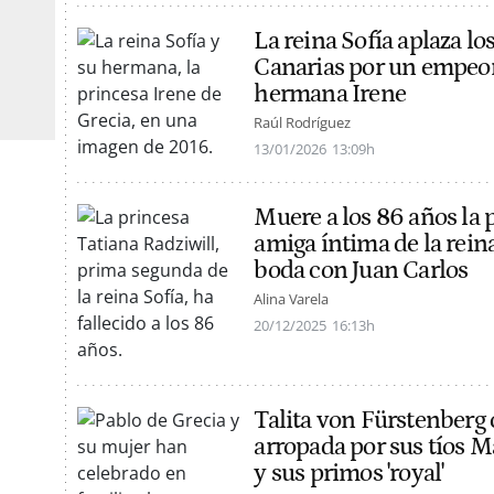
La reina Sofía aplaza lo
Canarias por un empeor
hermana Irene
Raúl Rodríguez
13/01/2026
13:09h
Muere a los 86 años la 
amiga íntima de la rein
boda con Juan Carlos
Alina Varela
20/12/2025
16:13h
Talita von Fürstenberg
arropada por sus tíos M
y sus primos 'royal'