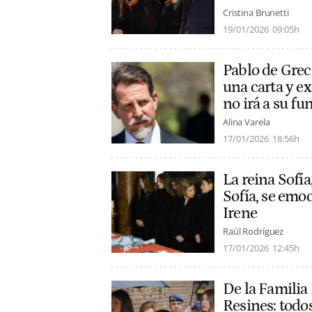
Cristina Brunetti
19/01/2026
09:05h
Pablo de Greci
una carta y e
no irá a su fu
Alina Varela
17/01/2026
18:56h
La reina Sofía
Sofía, se emo
Irene
Raúl Rodríguez
17/01/2026
12:45h
De la Familia
Resines: todos