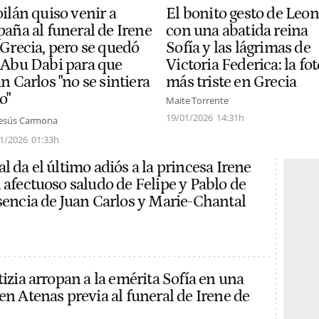
ilán quiso venir a
El bonito gesto de Leo
paña al funeral de Irene
con una abatida reina
 Grecia, pero se quedó
Sofía y las lágrimas de
 Abu Dabi para que
Victoria Federica: la fot
n Carlos "no se sintiera
más triste en Grecia
o"
Maite Torrente
19/01/2026
14:31h
Jesús Carmona
1/2026
01:33h
l da el último adiós a la princesa Irene
 afectuoso saludo de Felipe y Pablo de
usencia de Juan Carlos y Marie-Chantal
tizia arropan a la emérita Sofía en una
en Atenas previa al funeral de Irene de