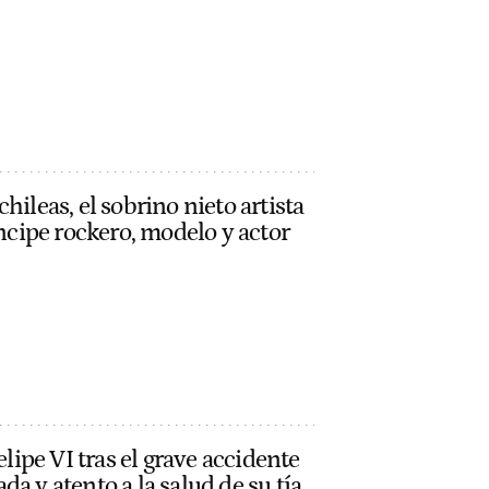
hileas, el sobrino nieto artista
íncipe rockero, modelo y actor
elipe VI tras el grave accidente
a y atento a la salud de su tía