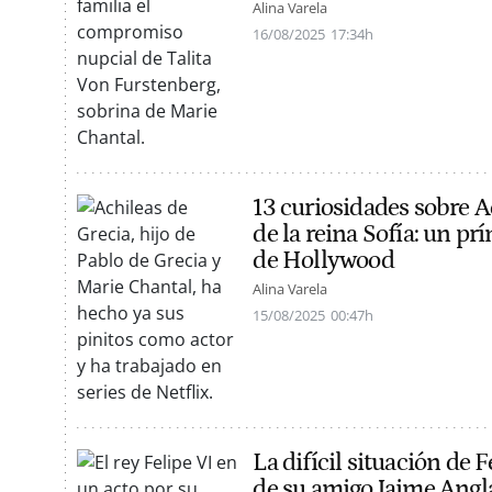
Alina Varela
16/08/2025
17:34h
13 curiosidades sobre Ac
de la reina Sofía: un pr
de Hollywood
Alina Varela
15/08/2025
00:47h
La difícil situación de F
de su amigo Jaime Anglad