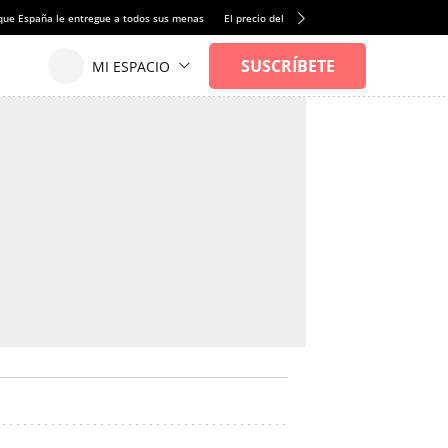
que España le entregue a todos sus menas
El precio del alquiler de vivienda baja por pri