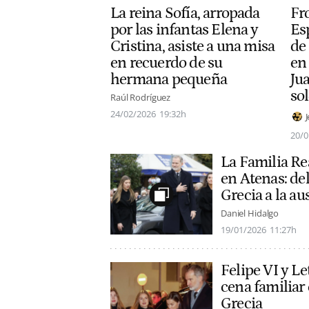
La reina Sofía, arropada
Fro
por las infantas Elena y
Es
Cristina, asiste a una misa
de
en recuerdo de su
en
hermana pequeña
Jua
sol
Raúl Rodríguez
24/02/2026
19:32h
20/0
La Familia Rea
en Atenas: del
Grecia a la a
Daniel Hidalgo
19/01/2026
11:27h
Felipe VI y Le
cena familiar 
Grecia