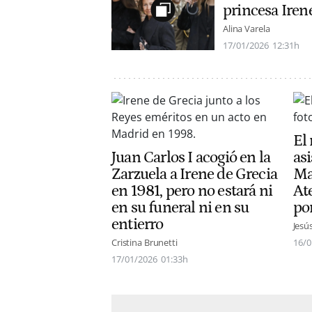
princesa Iren
Alina Varela
17/01/2026
12:31h
El 
Juan Carlos I acogió en la
asi
Zarzuela a Irene de Grecia
Ma
en 1981, pero no estará ni
At
en su funeral ni en su
po
entierro
Jesú
Cristina Brunetti
16/0
17/01/2026
01:33h