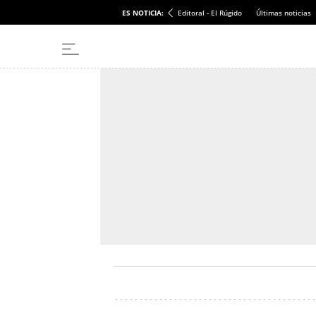
ES NOTICIA:
Editoral - El Rúgido
Últimas noticias