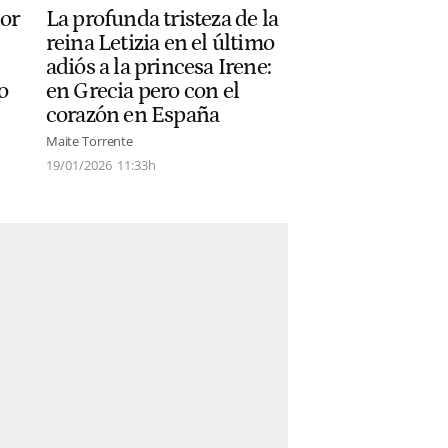
nor
La profunda tristeza de la
reina Letizia en el último
adiós a la princesa Irene:
o
en Grecia pero con el
corazón en España
Maite Torrente
19/01/2026
11:33h