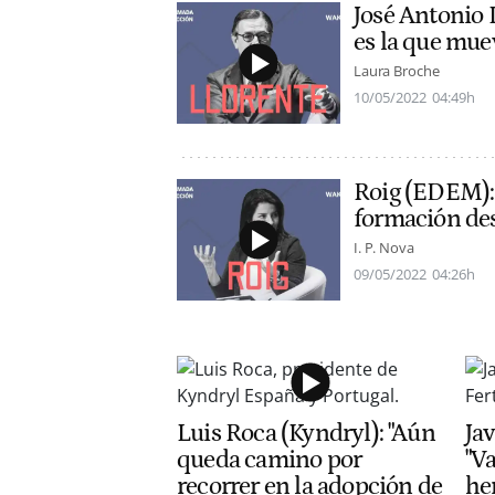
José Antonio 
es la que mue
Laura Broche
10/05/2022
04:49h
Roig (EDEM): 
formación des
I. P. Nova
09/05/2022
04:26h
Luis Roca (Kyndryl): "Aún
Jav
queda camino por
"V
recorrer en la adopción de
he