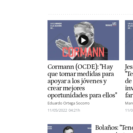
Cormann (OCDE): "Hay
Je
que tomar medidas para
"T
apoyar a los jóvenes y
de
crear mejores
in
oportunidades para ellos"
fa
Eduardo Ortega Socorro
Mar
11/05/2022
04:21h
11/0
Bolaños: "Ten