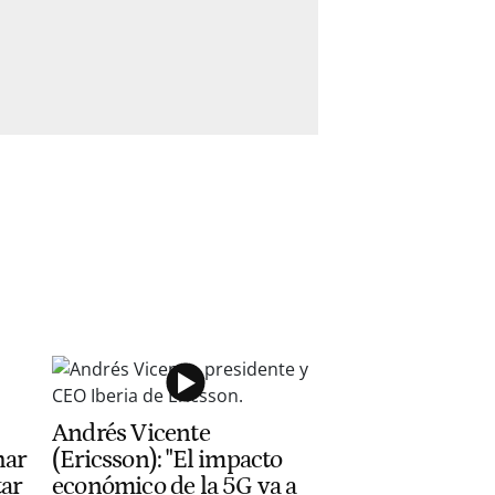
Andrés Vicente
har
(Ericsson): "El impacto
tar
económico de la 5G va a