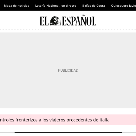
Mapa de noticias
Lotería Nacional, en directo
8 días de Ceuta
Quiosquero Javie
troles fronterizos a los viajeros procedentes de Italia