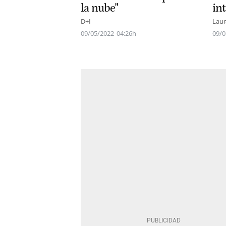
la nube"
in
D+I
Laur
09/05/2022
04:26h
09/0