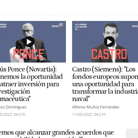
sús Ponce (Novartis):
Castro (Siemens): "Los
enemos la oportunidad
fondos europeos supo
 atraer inversión para
una oportunidad para
vestigación
transformar la industri
rmacéutica"
naval"
cos Domínguez
Alfonso Muñoz Fernández
5/2022
04:21h
11/05/2022
04:21h
emos que alcanzar grandes acuerdos que