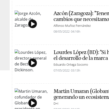
Azcón (Zaragoza): "Tenem
cambios que necesitamos
Alfonso Muñoz Fernández
08/05/2022
04:16h
Lourdes López (BD): "Si h
el desarrollo de la marc
Eduardo Ortega Socorro
07/05/2022
03:13h
Martin Umaran (Globant)
generando un ecosistema 
D+I