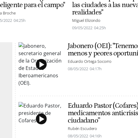
teligente para el campo"
las ciudades a las nuev
realidades"
a Broche
5/2022
04:25h
Miguel Elizondo
09/05/2022
04:25h
Jabonero (OEI): "Tenemo
menos y peores oportun
Eduardo Ortega Socorro
08/05/2022
04:17h
Eduardo Pastor (Cofares):
medicamentos anticrisis 
ciudadano”
Rubén Escudero
08/05/2022
04:16h