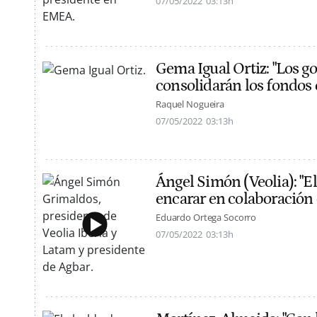
07/05/2022
03:13h
Gema Igual Ortiz: "Los g
consolidarán los fondos
Raquel Nogueira
07/05/2022
03:13h
Ángel Simón (Veolia): "E
encarar en colaboración 
Eduardo Ortega Socorro
07/05/2022
03:13h