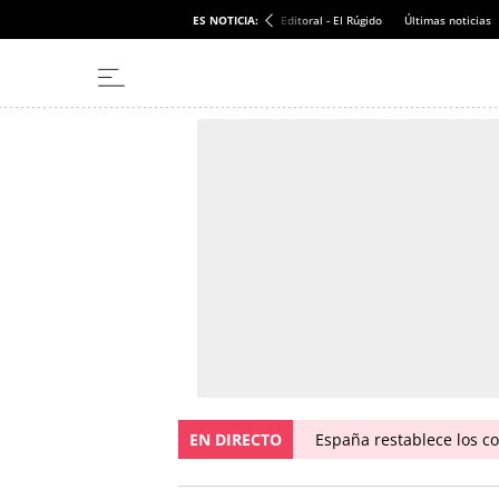
ES NOTICIA:
Editoral - El Rúgido
Últimas noticias
EN DIRECTO
España restablece los con