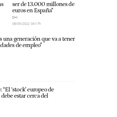
as
ser de 13.000 millones de
euros en España"
D+I
08/05/2022
04:17h
s una generación que va a tener
idades de empleo"
 “El ‘stock’ europeo de
debe estar cerca del