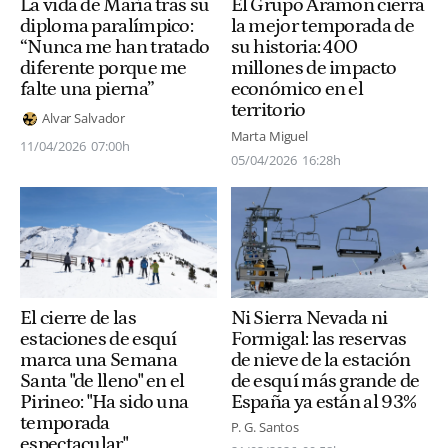
La vida de María tras su
El Grupo Aramon cierra
diploma paralímpico:
la mejor temporada de
“Nunca me han tratado
su historia: 400
diferente porque me
millones de impacto
falte una pierna”
económico en el
territorio
Alvar Salvador
Marta Miguel
11/04/2026
07:00h
05/04/2026
16:28h
El cierre de las
Ni Sierra Nevada ni
estaciones de esquí
Formigal: las reservas
marca una Semana
de nieve de la estación
Santa "de lleno" en el
de esquí más grande de
Pirineo: "Ha sido una
España ya están al 93%
temporada
P. G. Santos
espectacular"