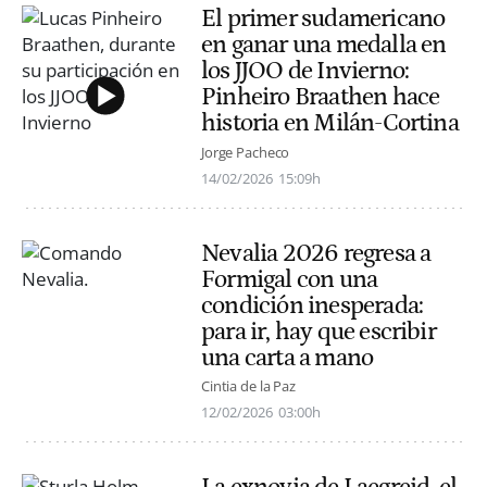
El primer sudamericano
en ganar una medalla en
los JJOO de Invierno:
Pinheiro Braathen hace
historia en Milán-Cortina
Jorge Pacheco
14/02/2026
15:09h
Nevalia 2026 regresa a
Formigal con una
condición inesperada:
para ir, hay que escribir
una carta a mano
Cintia de la Paz
12/02/2026
03:00h
La exnovia de Laegreid, el