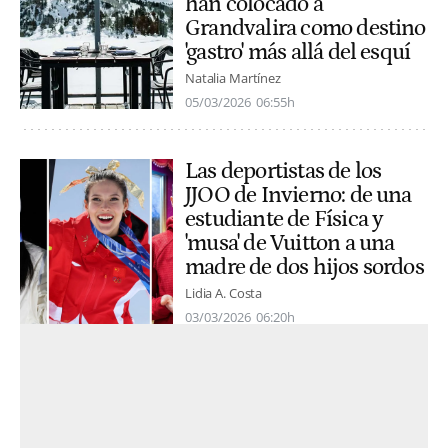
han colocado a
Grandvalira como destino
'gastro' más allá del esquí
Natalia Martínez
05/03/2026
06:55h
Las deportistas de los
JJOO de Invierno: de una
estudiante de Física y
'musa' de Vuitton a una
madre de dos hijos sordos
Lidia A. Costa
03/03/2026
06:20h