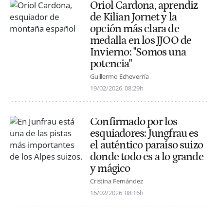
Oriol Cardona, aprendiz
de Kilian Jornet y la
opción más clara de
medalla en los JJOO de
Invierno: "Somos una
potencia"
Guillermo Echeverría
19/02/2026
08:29h
Confirmado por los
esquiadores: Jungfrau es
el auténtico paraíso suizo
donde todo es a lo grande
y mágico
Cristina Fernández
16/02/2026
08:16h