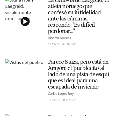
atleta noruego que
confesó su infidelidad
ante las cámaras,
responde: "Es difícil
perdonar..."
Alberto Marcos
11/02/2026
16:51h
Parece Suiza, pero está en
Aragón: el 'pueblecito' al
lado de una pista de esquí
que es ideal para una
escapada de invierno
Carlos López Roy
11/02/2026
07:33h