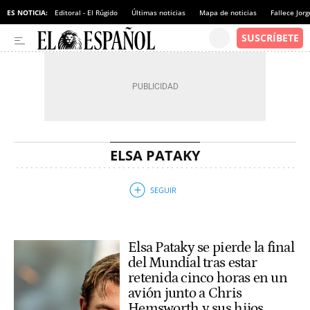
ES NOTICIA:
Editoral - El Rúgido
Últimas noticias
Mapa de noticias
Fallece Jor
ELSA PATAKY
Elsa Pataky se pierde la final
del Mundial tras estar
retenida cinco horas en un
avión junto a Chris
Hemsworth y sus hijos