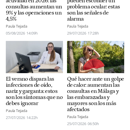
pueden esconder un
actividad en 2026: las
problema ocular: estas
consultas aumentan un
son las señales de
9% y las operaciones un
alarma
4,5%
Paula Tejada
Paula Tejada
29/07/2026
17:28h
05/08/2026
14:09h
El verano dispara las
Qué hacer ante un golpe
infecciones de oído,
de calor: aumentan las
nariz y garganta: estos
consultas en Málaga y
son los síntomas que no
las embarazadas y
debes ignorar
mayores son los más
afectados
Paula Tejada
Paula Tejada
27/07/2026
14:22h
25/07/2026
06:50h