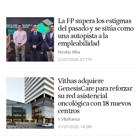
La FP supera los estigmas
del pasado y se sitúa como
una autopista a la
empleabilidad
Nicolás Alba
22/07/2026
07:17h
Vithas adquiere
GenesisCare para reforzar
su red asistencial
oncológica con 18 nuevos
centros
V.Villafranca
21/07/2026
14:28h