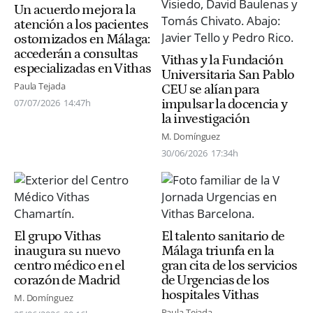
Un acuerdo mejora la
atención a los pacientes
ostomizados en Málaga:
accederán a consultas
Vithas y la Fundación
especializadas en Vithas
Universitaria San Pablo
Paula Tejada
CEU se alían para
impulsar la docencia y
07/07/2026
14:47h
la investigación
M. Domínguez
30/06/2026
17:34h
El grupo Vithas
El talento sanitario de
inaugura su nuevo
Málaga triunfa en la
centro médico en el
gran cita de los servicios
corazón de Madrid
de Urgencias de los
hospitales Vithas
M. Domínguez
Paula Tejada