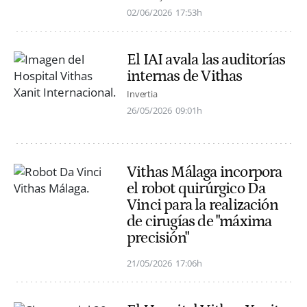
02/06/2026
17:53h
El IAI avala las auditorías
internas de Vithas
Invertia
26/05/2026
09:01h
Vithas Málaga incorpora
el robot quirúrgico Da
Vinci para la realización
de cirugías de "máxima
precisión"
21/05/2026
17:06h