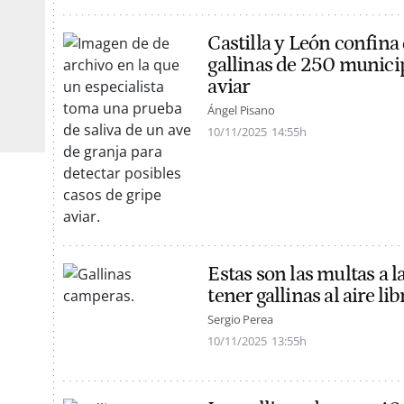
Castilla y León confina 
gallinas de 250 municip
aviar
Ángel Pisano
10/11/2025
14:55h
Estas son las multas a l
tener gallinas al aire l
Sergio Perea
10/11/2025
13:55h