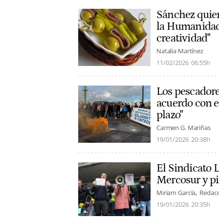
Sánchez quier
la Humanidad:
creatividad"
Natalia Martínez
11/02/2026
06:55h
Los pescadore
acuerdo con e
plazo"
Carmen G. Mariñas
19/01/2026
20:38h
El Sindicato 
Mercosur y pi
Miriam García
Redacc
19/01/2026
20:35h