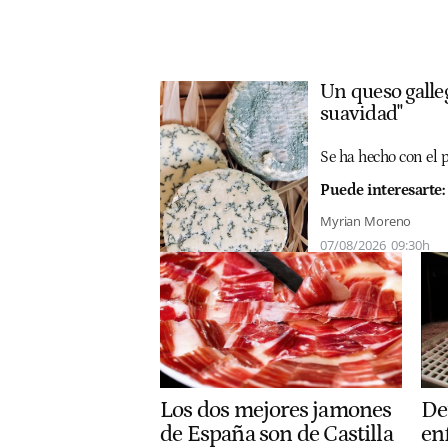
Un queso galleg
suavidad"
Se ha hecho con el 
Puede interesarte:
Myrian Moreno
07/08/2026
09:30h
De
Los dos mejores jamones
en
de España son de Castilla