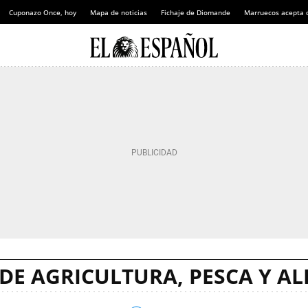
Cuponazo Once, hoy
Mapa de noticias
Fichaje de Diomande
Marruecos acepta 
 DE AGRICULTURA, PESCA Y A