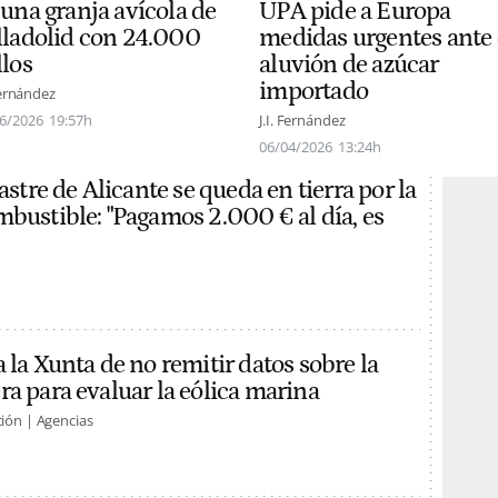
 una granja avícola de
UPA pide a Europa
lladolid con 24.000
medidas urgentes ante 
llos
aluvión de azúcar
importado
 Fernández
6/2026
19:57h
J.I. Fernández
06/04/2026
13:24h
rastre de Alicante se queda en tierra por la
mbustible: "Pagamos 2.000 € al día, es
 la Xunta de no remitir datos sobre la
ra para evaluar la eólica marina
ión | Agencias