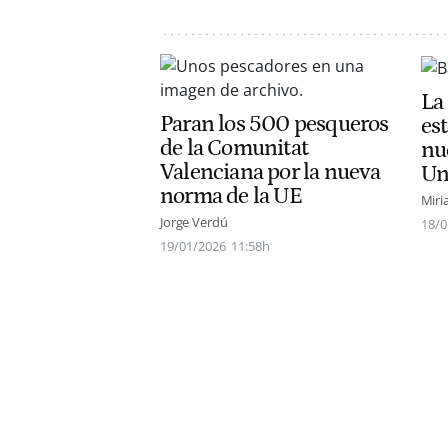
La 
Paran los 500 pesqueros
est
de la Comunitat
nu
Valenciana por la nueva
Un
norma de la UE
Miri
Jorge Verdú
18/0
19/01/2026
11:58h