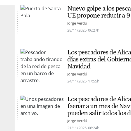
Nuevo golpe a los pescad
UE propone reducir a 9 
Jorge Verdú
28/11/2025
06:27h
Los pescadores de Alican
días extras del Gobiern
Navidad
Jorge Verdú
24/11/2025
17:55h
Los pescadores de Alica
faenar a un mes de Navi
pueden salir todos los d
Jorge Verdú
21/11/2025
06:24h