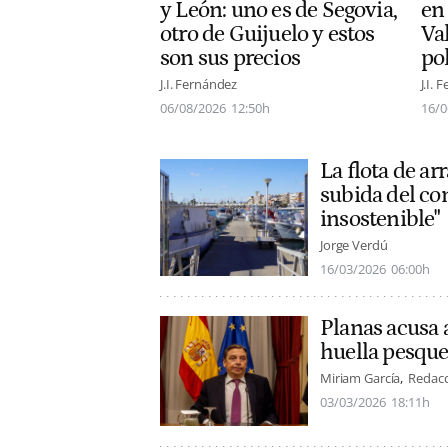
en
y León: uno es de Segovia,
Va
otro de Guijuelo y estos
po
son sus precios
J.I.
J.I. Fernández
16/0
06/08/2026
12:50h
La flota de ar
subida del co
insostenible"
Jorge Verdú
16/03/2026
06:00h
Planas acusa a
huella pesque
Miriam García
Redacc
03/03/2026
18:11h