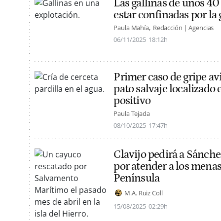
Las gallinas de unos 40
estar confinadas por la 
Paula Mahía
Redacción | Agencias
06/11/2025
18:12h
Primer caso de gripe a
pato salvaje localizado 
positivo
Paula Tejada
08/10/2025
17:47h
Clavijo pedirá a Sánch
por atender a los menas 
Península
M.A. Ruiz Coll
15/08/2025
02:29h