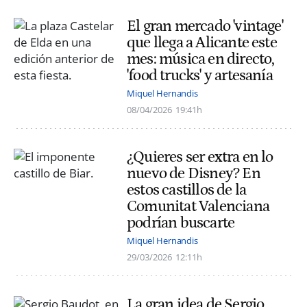
El gran mercado 'vintage'
que llega a Alicante este
mes: música en directo,
'food trucks' y artesanía
Miquel Hernandis
08/04/2026
19:41h
¿Quieres ser extra en lo
nuevo de Disney? En
estos castillos de la
Comunitat Valenciana
podrían buscarte
Miquel Hernandis
29/03/2026
12:11h
La gran idea de Sergio