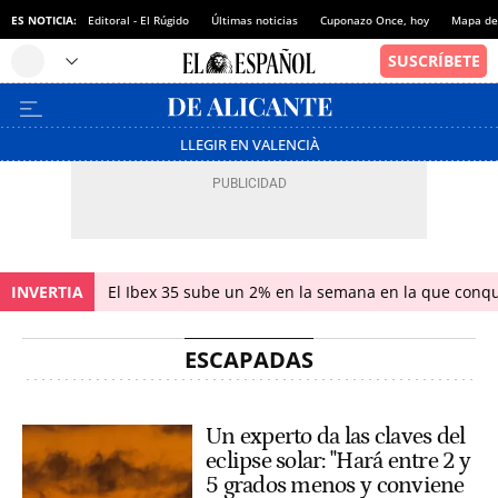
ES NOTICIA:
Editoral - El Rúgido
Últimas noticias
Cuponazo Once, hoy
Mapa de 
LLEGIR EN VALENCIÀ
INVERTIA
El Ibex 35 sube un 2% en la semana en la que conqu
ESCAPADAS
Un experto da las claves del
eclipse solar: "Hará entre 2 y
5 grados menos y conviene