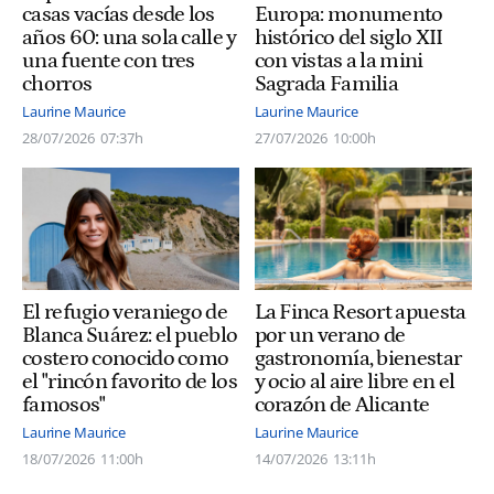
Europa: monumento
casas vacías desde los
histórico del siglo XII
años 60: una sola calle y
con vistas a la mini
una fuente con tres
Sagrada Familia
chorros
Laurine Maurice
Laurine Maurice
27/07/2026
10:00h
28/07/2026
07:37h
El refugio veraniego de
La Finca Resort apuesta
Blanca Suárez: el pueblo
por un verano de
costero conocido como
gastronomía, bienestar
el "rincón favorito de los
y ocio al aire libre en el
famosos"
corazón de Alicante
Laurine Maurice
Laurine Maurice
18/07/2026
11:00h
14/07/2026
13:11h