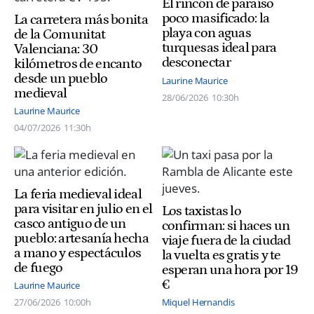
El rincón de paraíso
poco masificado: la
La carretera más bonita
playa con aguas
de la Comunitat
turquesas ideal para
Valenciana: 30
desconectar
kilómetros de encanto
desde un pueblo
Laurine Maurice
medieval
28/06/2026
10:30h
Laurine Maurice
04/07/2026
11:30h
La feria medieval ideal
para visitar en julio en el
Los taxistas lo
casco antiguo de un
confirman: si haces un
pueblo: artesanía hecha
viaje fuera de la ciudad
a mano y espectáculos
la vuelta es gratis y te
de fuego
esperan una hora por 19
€
Laurine Maurice
27/06/2026
10:00h
Miquel Hernandis