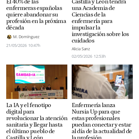
Castilla y León tendrá
El 40% de las
una Academia de
enfermeras españolas
Ciencias de la
quiere abandonar su
enfermería para
profesión en la próxima
impulsar la
década
investigación sobre los
M. Domínguez
cuidados
21/05/2026
10:47h
Alicia Sanz
02/05/2026
12:53h
Enfermería lanza
La IA y el fenotipo
Nursia Up para que
digital para
estas profesionales
revolucionar la atención
puedan conectar y estar
sanitaria y llegar hasta
al día de la actualidad de
el último pueblo de
la profesión
Castilla y León