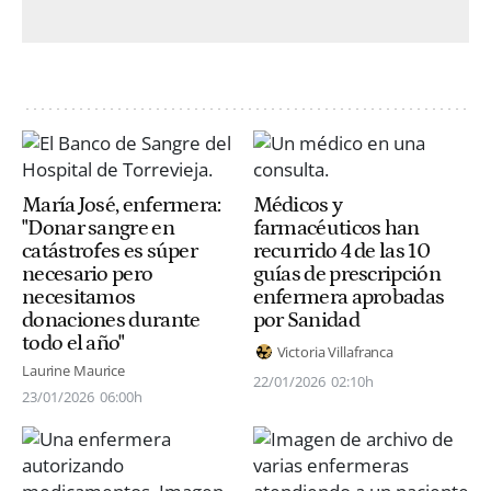
María José, enfermera:
Médicos y
"Donar sangre en
farmacéuticos han
catástrofes es súper
recurrido 4 de las 10
necesario pero
guías de prescripción
necesitamos
enfermera aprobadas
donaciones durante
por Sanidad
todo el año"
Victoria Villafranca
Laurine Maurice
22/01/2026
02:10h
23/01/2026
06:00h