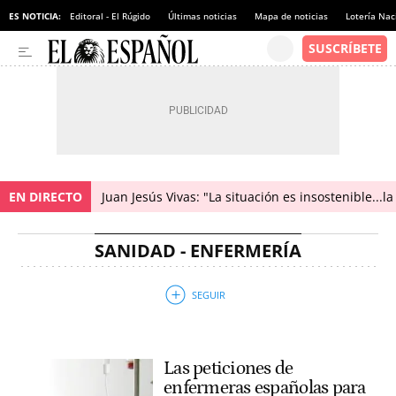
ES NOTICIA:
Editoral - El Rúgido
Últimas noticias
Mapa de noticias
Lotería Nac
EN DIRECTO
Juan Jesús Vivas: "La situación es insostenible...
SANIDAD - ENFERMERÍA
Las peticiones de
enfermeras españolas para