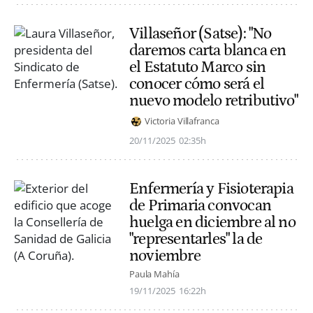
Villaseñor (Satse): "No
daremos carta blanca en
el Estatuto Marco sin
conocer cómo será el
nuevo modelo retributivo"
Victoria Villafranca
20/11/2025
02:35h
Enfermería y Fisioterapia
de Primaria convocan
huelga en diciembre al no
"representarles" la de
noviembre
Paula Mahía
19/11/2025
16:22h