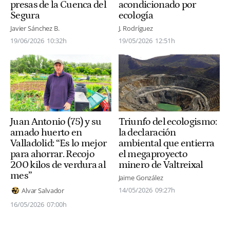
presas de la Cuenca del
acondicionado por
Segura
ecología
Javier Sánchez B.
J. Rodríguez
19/06/2026
10:32h
19/05/2026
12:51h
Juan Antonio (75) y su
Triunfo del ecologismo:
amado huerto en
la declaración
Valladolid: “Es lo mejor
ambiental que entierra
para ahorrar. Recojo
el megaproyecto
200 kilos de verdura al
minero de Valtreixal
mes”
Jaime González
14/05/2026
09:27h
Alvar Salvador
16/05/2026
07:00h