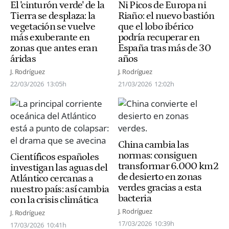
El 'cinturón verde' de la
Ni Picos de Europa ni
Tierra se desplaza: la
Riaño: el nuevo bastión
vegetación se vuelve
que el lobo ibérico
más exuberante en
podría recuperar en
zonas que antes eran
España tras más de 30
áridas
años
J. Rodríguez
J. Rodríguez
22/03/2026
13:05h
21/03/2026
12:02h
China cambia las
normas: consiguen
Científicos españoles
transformar 6.000 km2
investigan las aguas del
de desierto en zonas
Atlántico cercanas a
verdes gracias a esta
nuestro país: así cambia
bacteria
con la crisis climática
J. Rodríguez
J. Rodríguez
17/03/2026
10:39h
17/03/2026
10:41h