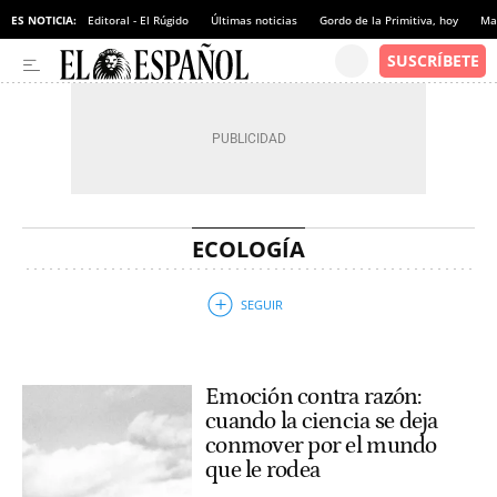
ES NOTICIA:
Editoral - El Rúgido
Últimas noticias
Gordo de la Primitiva, hoy
Ma
ECOLOGÍA
Emoción contra razón:
cuando la ciencia se deja
conmover por el mundo
que le rodea