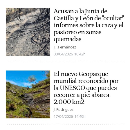
Acusan a la Junta de
Castilla y León de "ocultar"
informes sobre la caza y el
pastoreo en zonas
quemadas
J.I. Fernández
30/04/2026
10:42h
El nuevo Geoparque
mundial reconocido por
la UNESCO que puedes
recorrer a pie: abarca
2.000 km2
J. Rodríguez
17/04/2026
14:49h