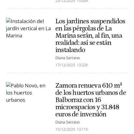
23/12/2025
15:00h
Los jardines suspendidos
en las pérgolas de La
Marina serán, al fin, una
realidad: así se están
instalando
Diana Serrano
17/12/2025
13:22h
Zamora renueva 610 m²
de los huertos urbanos de
Balborraz con 16
microespacios y 31.848
euros de inversión
Diana Serrano
15/12/2025
13:11h