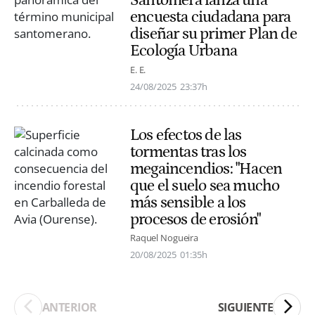
Santomera lanza una
encuesta ciudadana para
diseñar su primer Plan de
Ecología Urbana
E. E.
24/08/2025
23:37h
Los efectos de las
tormentas tras los
megaincendios: "Hacen
que el suelo sea mucho
más sensible a los
procesos de erosión"
Raquel Nogueira
20/08/2025
01:35h
ANTERIOR
SIGUIENTE