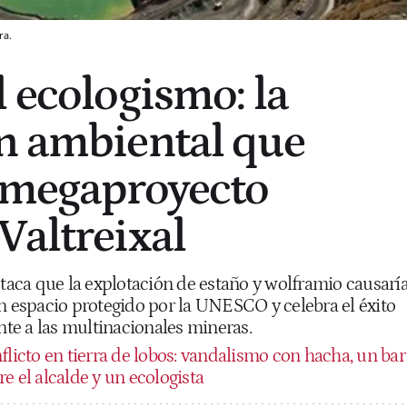
ra.
l ecologismo: la
n ambiental que
l megaproyecto
Valtreixal
staca que la explotación de estaño y wolframio causarí
un espacio protegido por la UNESCO y celebra el éxito
ente a las multinacionales mineras.
flicto en tierra de lobos: vandalismo con hacha, un bar
e el alcalde y un ecologista