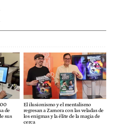
200
El ilusionismo y el mentalismo
sa de
regresan a Zamora con las veladas de
de sus
los enigmas y la élite de la magia de
cerca