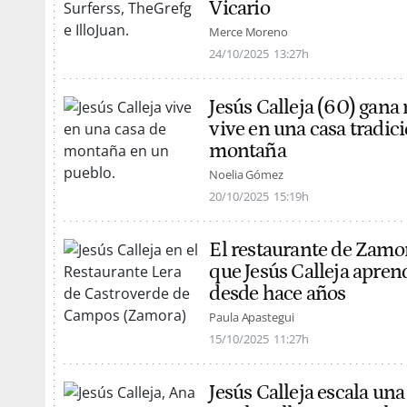
Vicario
Merce Moreno
24/10/2025
13:27h
Jesús Calleja (60) gana 
vive en una casa tradi
montaña
Noelia Gómez
20/10/2025
15:19h
El restaurante de Zamor
que Jesús Calleja apre
desde hace años
Paula Apastegui
15/10/2025
11:27h
Jesús Calleja escala u