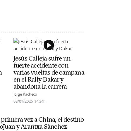
Jesús Calleja sufre un
fuerte accidente con
a
varias vueltas de campana
en el Rally Dakar y
abandona la carrera
Jorge Pacheco
08/01/2026
14:34h
r primera vez a China, el destino
IlloJuan y Arantxa Sánchez