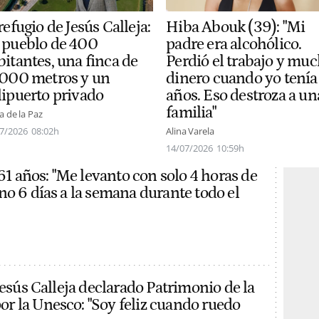
Hiba Abouk (39): "Mi
refugio de Jesús Calleja:
padre era alcohólico.
 pueblo de 400
Perdió el trabajo y mu
bitantes, una finca de
dinero cuando yo tenía
.000 metros y un
años. Eso destroza a un
lipuerto privado
familia"
a de la Paz
Alina Varela
7/2026
08:02h
14/07/2026
10:59h
 61 años: "Me levanto con solo 4 horas de
no 6 días a la semana durante todo el
Jesús Calleja declarado Patrimonio de la
 la Unesco: "Soy feliz cuando ruedo