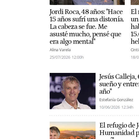
Jordi Roca, 48 años: "Hace
El 
15 años sufrí una distonía.
un
La cabeza se fue. Me
ha
asusté mucho, pensé que
15
era algo mental"
he
Alina Varela
Cinti
25/07/2026
12:00h
18/0
Jesús Calleja,
sueño y entre
año"
Estefanía González
10/06/2026
12:34h
El refugio de 
Humanidad por