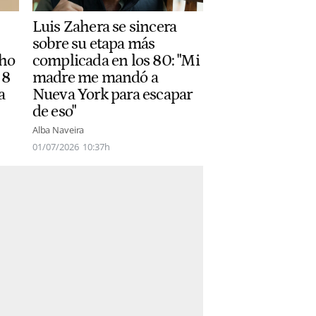
Luis Zahera se sincera
sobre su etapa más
cho
complicada en los 80: "Mi
 8
madre me mandó a
a
Nueva York para escapar
de eso"
Alba Naveira
01/07/2026
10:37h