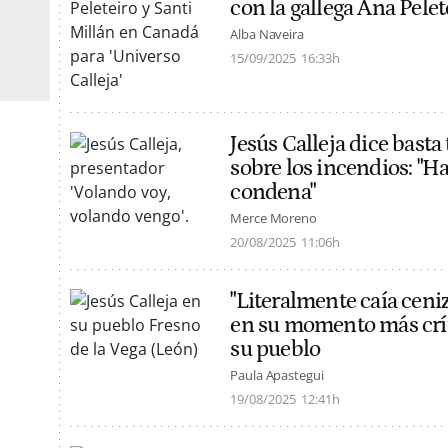
con la gallega Ana Pelet
Alba Naveira
15/09/2025
16:33h
Jesús Calleja dice basta
sobre los incendios: "H
condena"
Merce Moreno
20/08/2025
11:06h
"Literalmente caía ceniz
en su momento más crí
su pueblo
Paula Apastegui
19/08/2025
12:41h