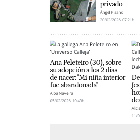
privado
Ángel Pisano
20/02/2026
07:21h
Ana Peleteiro (30), sobre
su adopción a los 2 días
de nacer: "Mi niña interior
Del
fue abandonada"
Jes
ho
Alba Naveira
de
05/02/2026
10:43h
Alici
11/0