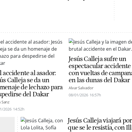
Jesús Calleja sufre un
espectacular accidente
 accidente al asador:
con vueltas de campan
ús Calleja se da un
en las dunas del Dakar
menaje de lechazo para
Alvar Salvador
spedirse del Dakar
08/01/2026
16:57h
a Sanz
1/2026
14:52h
Jesús Calleja viajará po
que se le resistía, con 