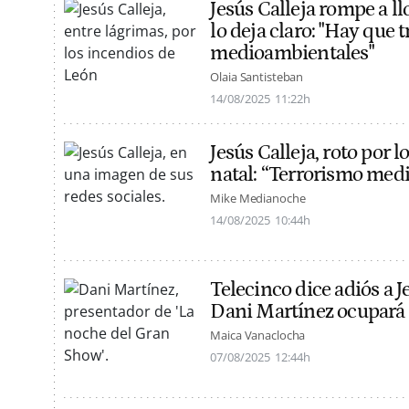
Jesús Calleja rompe a ll
lo deja claro: "Hay que 
medioambientales"
Olaia Santisteban
14/08/2025
11:22h
Jesús Calleja, roto por l
natal: “Terrorismo med
Mike Medianoche
14/08/2025
10:44h
Telecinco dice adiós a J
Dani Martínez ocupará e
Maica Vanaclocha
07/08/2025
12:44h