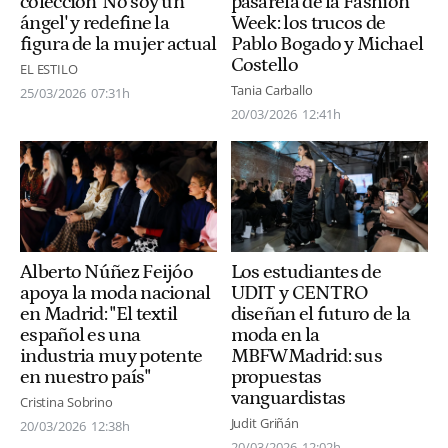
colección 'No soy un
pasarela de la Fashion
ángel' y redefine la
Week: los trucos de
figura de la mujer actual
Pablo Bogado y Michael
Costello
EL ESTILO
Tania Carballo
25/03/2026
07:31h
20/03/2026
12:41h
Alberto Núñez Feijóo
Los estudiantes de
apoya la moda nacional
UDIT y CENTRO
en Madrid: "El textil
diseñan el futuro de la
español es una
moda en la
industria muy potente
MBFWMadrid: sus
en nuestro país"
propuestas
vanguardistas
Cristina Sobrino
Judit Griñán
20/03/2026
12:38h
20/03/2026
12:02h