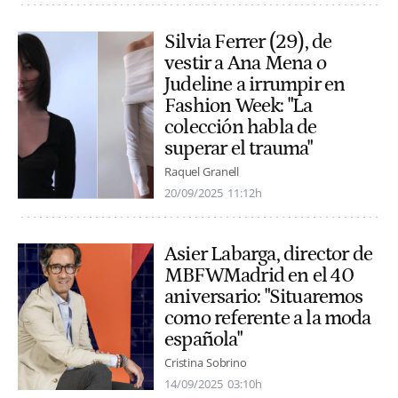
Silvia Ferrer (29), de
vestir a Ana Mena o
Judeline a irrumpir en
Fashion Week: "La
colección habla de
superar el trauma"
Raquel Granell
20/09/2025
11:12h
Asier Labarga, director de
MBFWMadrid en el 40
aniversario: "Situaremos
como referente a la moda
española"
Cristina Sobrino
14/09/2025
03:10h