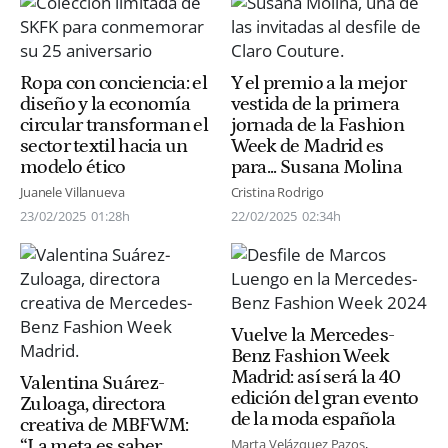
Ropa con conciencia: el
Y el premio a la mejor
diseño y la economía
vestida de la primera
circular transforman el
jornada de la Fashion
sector textil hacia un
Week de Madrid es
modelo ético
para... Susana Molina
Juanele Villanueva
Cristina Rodrigo
23/02/2025
01:28h
22/02/2025
02:34h
Vuelve la Mercedes-
Benz Fashion Week
Madrid: así será la 40
Valentina Suárez-
edición del gran evento
Zuloaga, directora
de la moda española
creativa de MBFWM:
“La meta es saber
Marta Velázquez Pazos