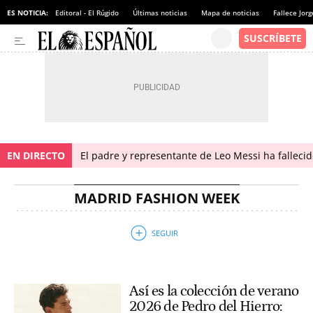
ES NOTICIA:
Editoral - El Rúgido
Últimas noticias
Mapa de noticias
Fallece Jor
EN DIRECTO
El padre y representante de Leo Messi ha falleci
MADRID FASHION WEEK
Así es la colección de verano
2026 de Pedro del Hierro: