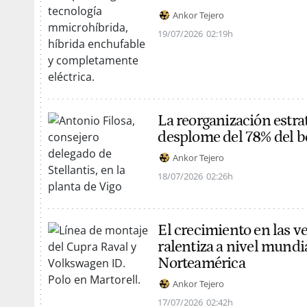
Ankor Tejero
19/07/2026
02:19h
La reorganización estra
desplome del 78% del b
Ankor Tejero
18/07/2026
02:26h
El crecimiento en las ve
ralentiza a nivel mundia
Norteamérica
Ankor Tejero
17/07/2026
02:42h