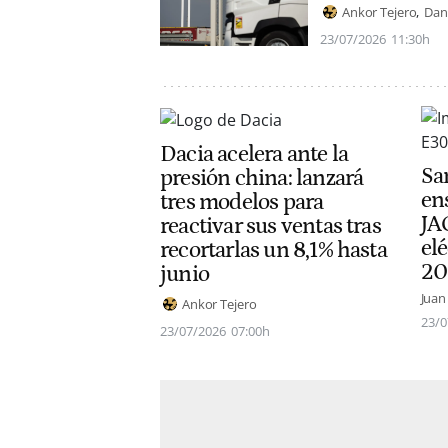
Ankor Tejero
Dan
23/07/2026
11:30h
Dacia acelera ante la
Sa
presión china: lanzará
en
tres modelos para
JA
reactivar sus ventas tras
el
recortarlas un 8,1% hasta
20
junio
Juan
Ankor Tejero
23/0
23/07/2026
07:00h