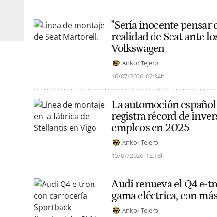
"Sería inocente pensar q
realidad de Seat ante lo
Volkswagen
Ankor Tejero
16/07/2026
02:34h
La automoción española
registra récord de inve
empleos en 2025
Ankor Tejero
15/07/2026
12:18h
Audi renueva el Q4 e-tr
gama eléctrica, con má
Ankor Tejero