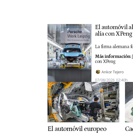
El automóvil a
alía con XPeng
La firma alemana 
Más información:
con XPeng
Ankor Tejero
07/08/2026
02:40h
Cao
El automóvil europeo