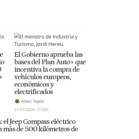
e
El Gobierno aprueba las
do
bases del Plan Auto+ que
0
incentiva la compra de
+
vehículos europeos,
económicos y
electrificados
Ankor Tejero
21/07/2026
13:52h
a: el Jeep Compass eléctrico
on más de 500 kilómetros de