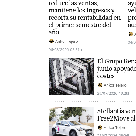
ay
reduce las ventas,
veh
mantiene los ingresos y
pr
recorta su rentabilidad en
au
el primer semestre del
año
Ankor Tejero
04/0
06/08/2026
02:21h
El Grupo Rena
junio apoyado 
costes
Ankor Tejero
29/07/2026
19:29h
Stellantis ve
Free2Move al
Ankor Tejero
28/07/2026
08:36h