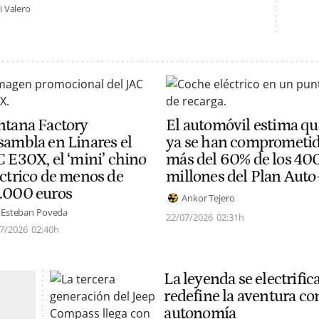
i Valero
ntana Factory
El automóvil estima qu
sambla en Linares el
ya se han comprometi
C E30X, el ‘mini’ chino
más del 60% de los 40
éctrico de menos de
millones del Plan Auto
.000 euros
Ankor Tejero
 Esteban Poveda
22/07/2026
02:31h
7/2026
02:40h
La leyenda se electrific
redefine la aventura c
autonomía