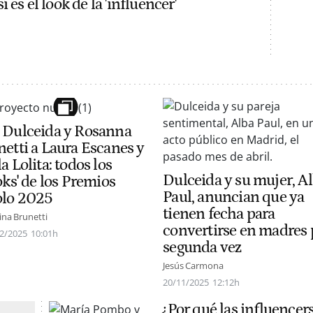
 es el look de la 'influencer'
 Dulceida y Rosanna
netti a Laura Escanes y
a Lolita: todos los
Dulceida y su mujer, A
oks' de los Premios
Paul, anuncian que ya
olo 2025
tienen fecha para
tina Brunetti
convertirse en madres 
2/2025
10:01h
segunda vez
Jesús Carmona
20/11/2025
12:12h
¿Por qué las influencer