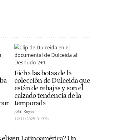
Ficha las botas de la
lba
colección de Dulceida que
están de rebajas y son el
calzado tendencia de la
por
temporada
John Reyes
12/11/2025
01:33h
s eligen Latinoamérica? Un