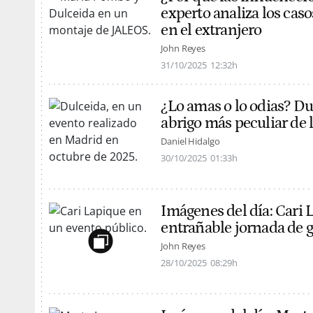
experto analiza los ca
en el extranjero
John Reyes
31/10/2025
12:32h
¿Lo amas o lo odias? Du
abrigo más peculiar de
Daniel Hidalgo
30/10/2025
01:33h
Imágenes del día: Cari 
entrañable jornada de go
John Reyes
28/10/2025
08:29h