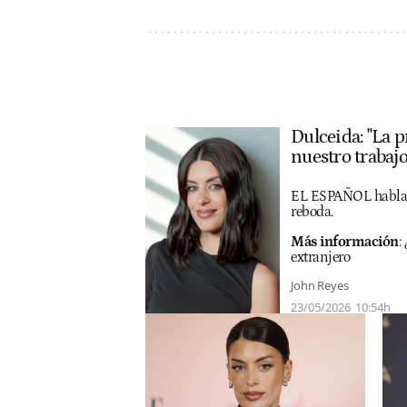
Dulceida: "La p
nuestro trabajo
EL ESPAÑOL habla co
reboda.
Más información
:
¿
extranjero
John Reyes
23/05/2026
10:54h