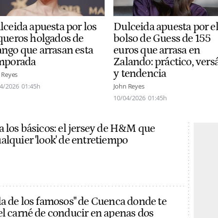
lceida apuesta por los
Dulceida apuesta por e
queros holgados de
bolso de Guess de 155
ngo que arrasan esta
euros que arrasa en
mporada
Zalando: práctico, versá
y tendencia
 Reyes
4/2026
01:45h
John Reyes
10/04/2026
01:45h
a los básicos: el jersey de H&M que
alquier 'look' de entretiempo
la de los famosos" de Cuenca donde te
el carné de conducir en apenas dos