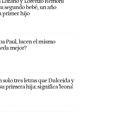
a Lozano y Lorenzo Remohi
u segundo bebé, un año
u primer hijo
ba Paul, lucen el mismo
ueda mejor?
 solo tres letras que Dulceida y
u primera hija: significa 'leona'