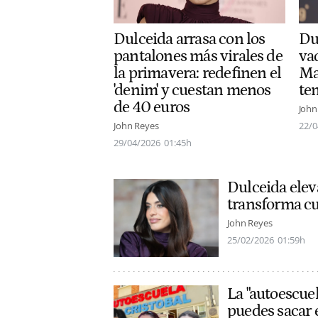
Dulceida arrasa con los
Du
pantalones más virales de
va
la primavera: redefinen el
Ma
'denim' y cuestan menos
te
de 40 euros
John
John Reyes
22/0
29/04/2026
01:45h
Dulceida elev
transforma cu
John Reyes
25/02/2026
01:59h
La "autoescue
puedes sacar 