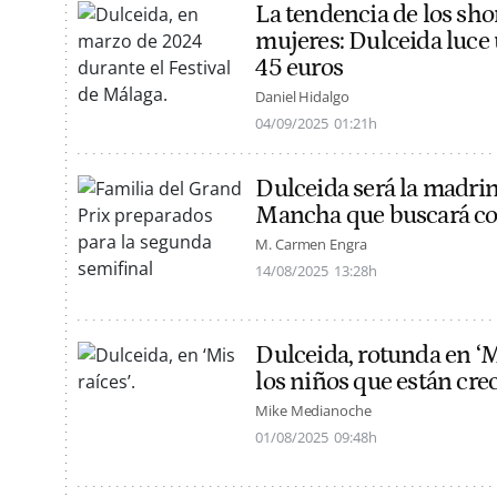
La tendencia de los shor
mujeres: Dulceida luce
45 euros
Daniel Hidalgo
04/09/2025
01:21h
Dulceida será la madrin
Mancha que buscará cola
M. Carmen Engra
14/08/2025
13:28h
Dulceida, rotunda en ‘M
los niños que están cre
Mike Medianoche
01/08/2025
09:48h