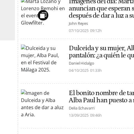
Imágenes del día: Mart
anuncian que esperan s
después de dar a luz a s
John Reyes
07/10/2025
09:12h
Dulceida y su mujer, Al
pantalón: ¿a quién le q
Daniel Hidalgo
04/10/2025
01:33h
El bonito nombre de tan
Alba Paul han puesto a s
Delia Echavarri
13/09/2025
09:46h