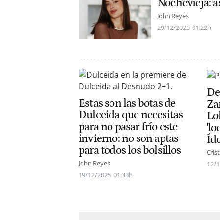
Nochevieja: así
John Reyes
29/12/2025
01:22h
De
Estas son las botas de
Za
Dulceida que necesitas
Lol
para no pasar frío este
'lo
invierno: no son aptas
Íd
para todos los bolsillos
Cris
John Reyes
12/1
19/12/2025
01:33h