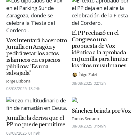
El PP rechazó en el
Congreso una
Vox intentará hacer otro
propuesta de Vox
Jumilla en Aragón y
idéntica a la aprobada
pedirá vetar los actos
en Jumilla para limitar
islámicos en espacios
los ritos musulmanes
públicos: "Es una
salvajada"
Íñigo Zulet
Jorge Lisbona
08/08/2025
02:13h
08/08/2025
13:24h
Sánchez brinda por Vox
Jumilla: la deriva que el
Tomás Serrano
PP no puede permitirse
08/08/2025
01:49h
08/08/2025
01:49h