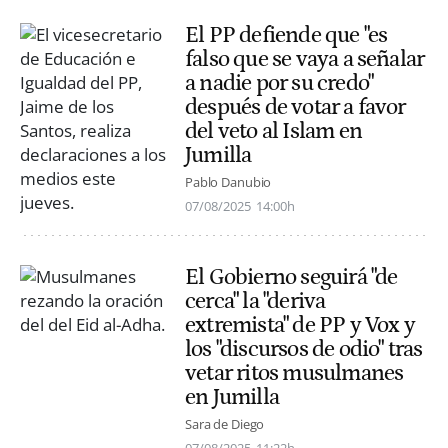
El PP defiende que "es
falso que se vaya a señalar
a nadie por su credo"
después de votar a favor
del veto al Islam en
Jumilla
Pablo Danubio
07/08/2025
14:00h
El Gobierno seguirá "de
cerca" la "deriva
extremista" de PP y Vox y
los "discursos de odio" tras
vetar ritos musulmanes
en Jumilla
Sara de Diego
07/08/2025
11:22h