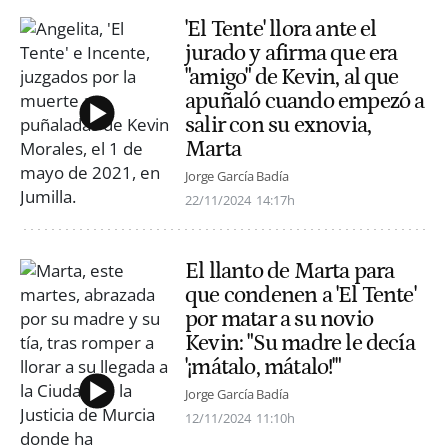
'El Tente' llora ante el
jurado y afirma que era
"amigo" de Kevin, al que
apuñaló cuando empezó a
salir con su exnovia,
Marta
Jorge García Badía
22/11/2024
14:17h
El llanto de Marta para
que condenen a 'El Tente'
por matar a su novio
Kevin: "Su madre le decía
'¡mátalo, mátalo!'"
Jorge García Badía
12/11/2024
11:10h