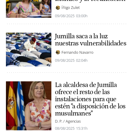
Íñigo Zulet
09/08/2025
03:00h
Jumilla saca a la luz
nuestras vulnerabilidades
Fernando Navarro
09/08/2025
02:04h
La alcaldesa de Jumilla
ofrece el resto de las
instalaciones para que
estén "a disposición de los
musulmanes"
D. P. / Agencias
08/08/2025
15:31h