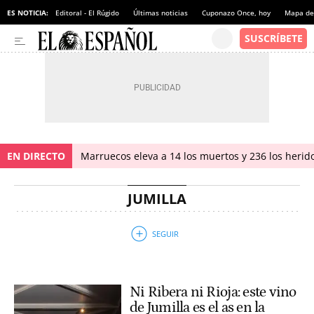
ES NOTICIA:
Editoral - El Rúgido
Últimas noticias
Cuponazo Once, hoy
Mapa de 
EN DIRECTO
Marruecos eleva a 14 los muertos y 236 los herido
JUMILLA
Ni Ribera ni Rioja: este vino
de Jumilla es el as en la