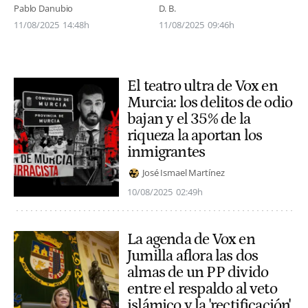
Pablo Danubio
D. B.
11/08/2025
14:48h
11/08/2025
09:46h
El teatro ultra de Vox en
Murcia: los delitos de odio
bajan y el 35% de la
riqueza la aportan los
inmigrantes
José Ismael Martínez
10/08/2025
02:49h
La agenda de Vox en
Jumilla aflora las dos
almas de un PP divido
entre el respaldo al veto
islámico y la 'rectificación'