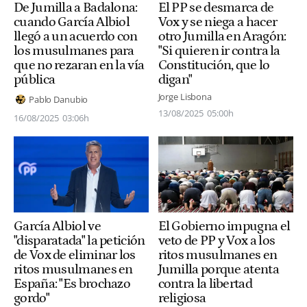
De Jumilla a Badalona:
El PP se desmarca de
cuando García Albiol
Vox y se niega a hacer
llegó a un acuerdo con
otro Jumilla en Aragón:
los musulmanes para
"Si quieren ir contra la
que no rezaran en la vía
Constitución, que lo
pública
digan"
Jorge Lisbona
Pablo Danubio
13/08/2025
05:00h
16/08/2025
03:06h
García Albiol ve
El Gobierno impugna el
"disparatada" la petición
veto de PP y Vox a los
de Vox de eliminar los
ritos musulmanes en
ritos musulmanes en
Jumilla porque atenta
España: "Es brochazo
contra la libertad
gordo"
religiosa