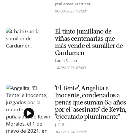
José Ismael Martínez
06/08/2025
12:58h
El tinto jumillano de
viñas centenarias que
más vende el sumiller de
Cardumen
Laura S. Lara
14/05/2025
07:00h
'El Tente', Angelita e
Inocente, condenados a
penas que suman 65 años
por el "asesinato" de Kevin,
"ejecutado pluralmente"
J. G. B.
30/12/2024
17:19h