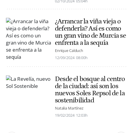
02/10/2024
05:04h
¿Arrancar la viña vieja o
defenderla? Así es como
un gran vino de Murcia se
enfrenta a la sequía
Enrique Calduch
12/09/2024
08:00h
Desde el bosque al centro
de la ciudad: así son los
nuevos Soles Repsol de la
sostenibilidad
Natalia Martínez
19/02/2024
12:03h