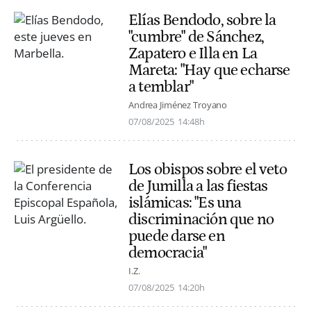
Elías Bendodo, sobre la
"cumbre" de Sánchez,
Zapatero e Illa en La
Mareta: "Hay que echarse
a temblar"
Andrea Jiménez Troyano
07/08/2025
14:48h
Los obispos sobre el veto
de Jumilla a las fiestas
islámicas: "Es una
discriminación que no
puede darse en
democracia"
I.Z.
07/08/2025
14:20h