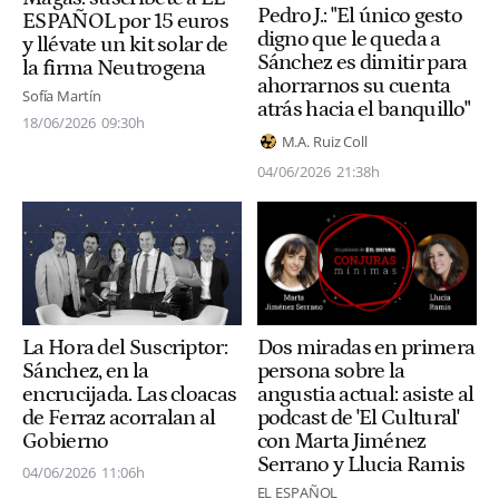
Pedro J.: "El único gesto
ESPAÑOL por 15 euros
digno que le queda a
y llévate un kit solar de
Sánchez es dimitir para
la firma Neutrogena
ahorrarnos su cuenta
Sofía Martín
atrás hacia el banquillo"
18/06/2026
09:30h
M.A. Ruiz Coll
04/06/2026
21:38h
Dos miradas en primera
La Hora del Suscriptor:
persona sobre la
Sánchez, en la
angustia actual: asiste al
encrucijada. Las cloacas
podcast de 'El Cultural'
de Ferraz acorralan al
con Marta Jiménez
Gobierno
Serrano y Llucia Ramis
04/06/2026
11:06h
EL ESPAÑOL