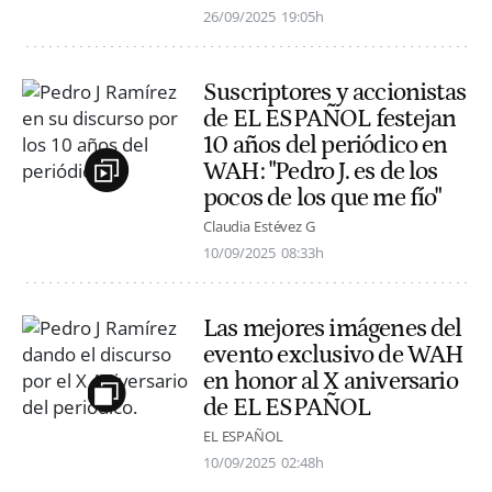
26/09/2025
19:05h
Suscriptores y accionistas
de EL ESPAÑOL festejan
10 años del periódico en
WAH: "Pedro J. es de los
pocos de los que me fío"
Claudia Estévez G
10/09/2025
08:33h
Las mejores imágenes del
evento exclusivo de WAH
en honor al X aniversario
de EL ESPAÑOL
EL ESPAÑOL
10/09/2025
02:48h