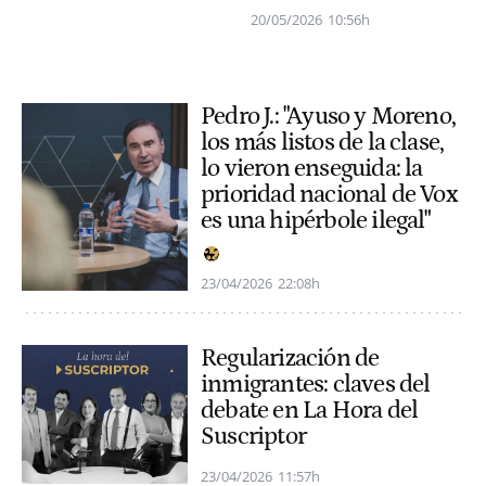
20/05/2026
10:56h
Pedro J.: "Ayuso y Moreno,
los más listos de la clase,
lo vieron enseguida: la
prioridad nacional de Vox
es una hipérbole ilegal"
23/04/2026
22:08h
Regularización de
inmigrantes: claves del
debate en La Hora del
Suscriptor
23/04/2026
11:57h