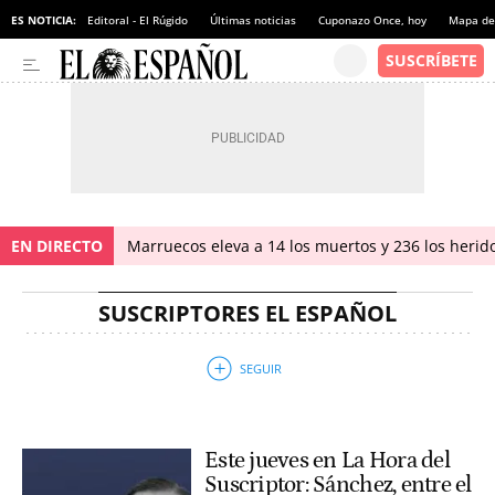
ES NOTICIA:
Editoral - El Rúgido
Últimas noticias
Cuponazo Once, hoy
Mapa de 
EN DIRECTO
Marruecos eleva a 14 los muertos y 236 los herido
SUSCRIPTORES EL ESPAÑOL
Este jueves en La Hora del
Suscriptor: Sánchez, entre el