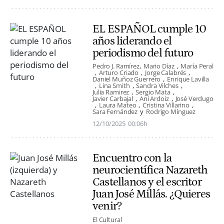
EL ESPAÑOL cumple 10
años liderando el
periodismo del futuro
Pedro J. Ramírez
Mario Díaz
María Peral
Arturo Criado
Jorge Calabrés
Daniel Muñoz Guerrero
Enrique Lavilla
Lina Smith
Sandra Vilches
Julia Ramirez
Sergio Mata
Javier Carbajal
Ani Ardoiz
José Verdugo
Laura Mateo
Cristina Villarino
Sara Fernández
Rodrigo Mínguez
12/10/2025
00:06h
Encuentro con la
neurocientífica Nazareth
Castellanos y el escritor
Juan José Millás. ¿Quieres
venir?
El Cultural