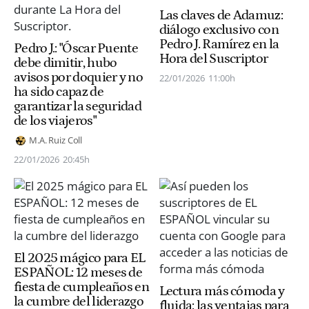
Las claves de Adamuz:
diálogo exclusivo con
Pedro J. Ramírez en la
Pedro J.: "Óscar Puente
Hora del Suscriptor
debe dimitir, hubo
avisos por doquier y no
22/01/2026
11:00h
ha sido capaz de
garantizar la seguridad
de los viajeros"
M.A. Ruiz Coll
22/01/2026
20:45h
El 2025 mágico para EL
ESPAÑOL: 12 meses de
fiesta de cumpleaños en
Lectura más cómoda y
la cumbre del liderazgo
fluida: las ventajas para