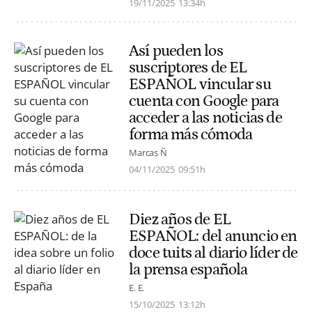
19/11/2025
13:34h
Así pueden los
suscriptores de EL
ESPAÑOL vincular su
cuenta con Google para
acceder a las noticias de
forma más cómoda
Marcas Ñ
04/11/2025
09:51h
Diez años de EL
ESPAÑOL: del anuncio en
doce tuits al diario líder de
la prensa española
E. E.
15/10/2025
13:12h