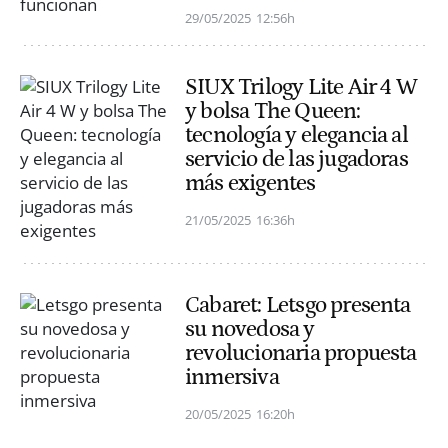
29/05/2025
12:56h
SIUX Trilogy Lite Air 4 W
y bolsa The Queen:
tecnología y elegancia al
servicio de las jugadoras
más exigentes
21/05/2025
16:36h
Cabaret: Letsgo presenta
su novedosa y
revolucionaria propuesta
inmersiva
20/05/2025
16:20h