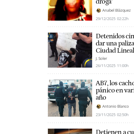
droga"
Anabel Blázquez
29/12/2025
02:22h
Detenidos cin
dar una paliz
Ciudad Linea
J. Soler
26/11/2025
11:00h
AB7, los cacho
pánico en var
año
Antonio Blanco
23/11/2025
02:50h
Detienen a cu