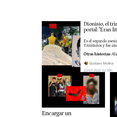
Dionisio, el tr
portal: "Eran li
Es el segundo asesin
Trinitarios y fue at
Otras historias:
Ali
Gustavo Molina
22/07/2026
02:39h
Encargar un