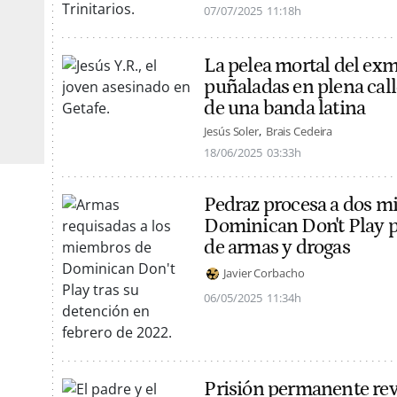
07/07/2025
11:18h
La pelea mortal del exm
puñaladas en plena call
de una banda latina
Jesús Soler
Brais Cedeira
18/06/2025
03:33h
Pedraz procesa a dos m
Dominican Don't Play po
de armas y drogas
Javier Corbacho
06/05/2025
11:34h
Prisión permanente rev