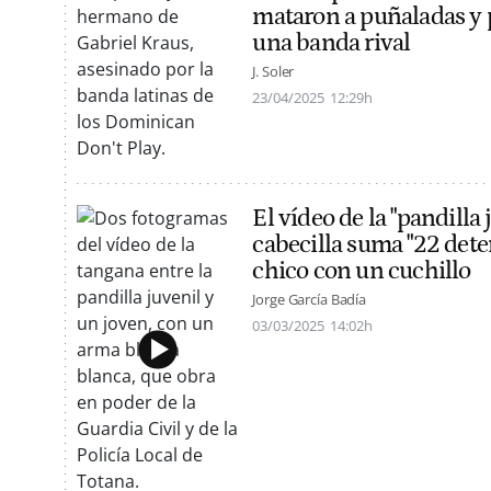
mataron a puñaladas y
una banda rival
J. Soler
23/04/2025
12:29h
El vídeo de la "pandilla
cabecilla suma "22 dete
chico con un cuchillo
Jorge García Badía
03/03/2025
14:02h