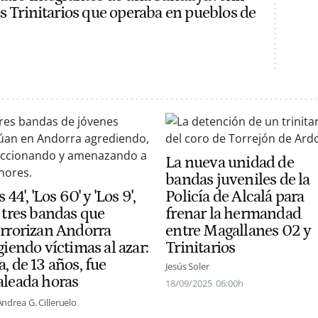
os Trinitarios que operaba en pueblos de
La nueva unidad de
bandas juveniles de la
s 44', 'Los 60' y 'Los 9',
Policía de Alcalá para
s tres bandas que
frenar la hermandad
errorizan Andorra
entre Magallanes 02 y
giendo víctimas al azar:
Trinitarios
, de 13 años, fue
Jesús Soler
aleada horas
18/09/2025
06:00h
Andrea G. Cilleruelo