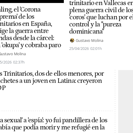
trinitario en Vallecas e
ling, el 'Corona
plena guerra civil de lo
prema' de los
'coros' que luchan por e
initarios en España,
control y la "pureza
ige la guerra entre
dominicana"
das desde la cárcel:
Gustavo Molina
 'okupa' y cobraba paro
25/04/2026
02:01h
Gustavo Molina
5/2026
02:37h
 Trinitarios, dos de ellos menores, por
chetes a un joven en Latina: creyeron
DP
sexual' a 'espía': yo fui pandillera de los
Sabía que podía morir y me refugié en la