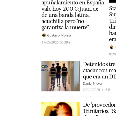
apuñalamiento en España
Sta
vale hoy 200 €: Juan, ex
Su
de una banda latina,
Tr
acuchilla pero "no
dir
garantiza la muerte"
ban
Gustavo Molina
era
11/05/2026
00:39h
02/0
Detenidos tres
atacar con ma
que era un D
Daniel Nieva
29/12/2025
11:51h
De 'proveedora 
Trinitarios. "