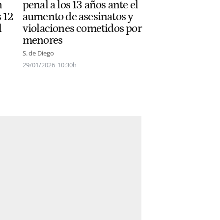
n
penal a los 13 años ante el
s 12
aumento de asesinatos y
l
violaciones cometidos por
menores
S. de Diego
29/01/2026
10:30h