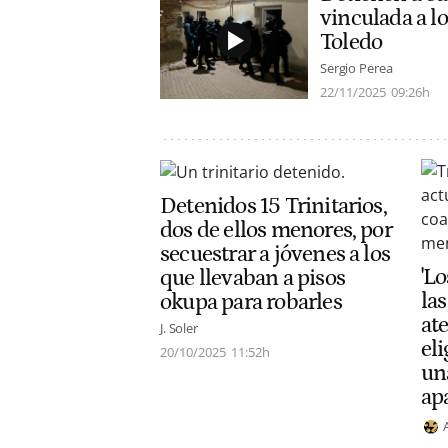
vinculada a l
Toledo
Sergio Perea
22/11/2025
09:26h
Detenidos 15 Trinitarios,
dos de ellos menores, por
secuestrar a jóvenes a los
'Lo
que llevaban a pisos
la
okupa para robarles
at
J. Soler
eli
20/10/2025
11:52h
una
ap