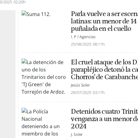
0/2025
02:20h
Parla vuelve a ser esce
latinas: un menor de 14
puñalada en el cuello
I. P / Agencias
25/08/2025
08:11h
El cruel ataque de los 
parapléjico detonó la ca
Chorros' de Carabanche
Jesús Soler
29/07/2025
03:17h
Detenidos cuatro Trinit
venganza a un menor d
2024
J. Soler