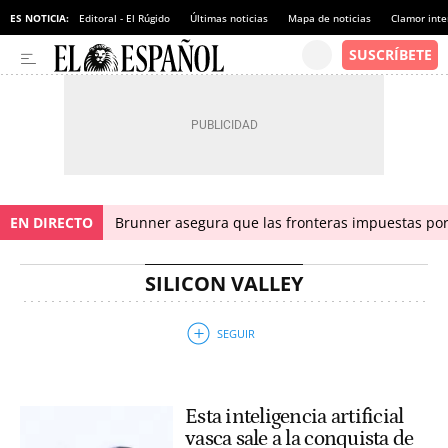
ES NOTICIA:
Editoral - El Rúgido
Últimas noticias
Mapa de noticias
Clamor inte
EN DIRECTO
Brunner asegura que las fronteras impuestas por I
SILICON VALLEY
Esta inteligencia artificial
vasca sale a la conquista de