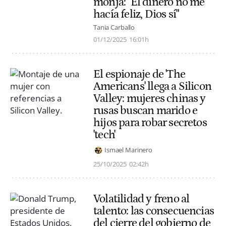
monja: "El dinero no me
hacía feliz, Dios sí"
Tania Carballo
01/12/2025
16:01h
El espionaje de 'The
Americans' llega a Silicon
Valley: mujeres chinas y
rusas buscan marido e
hijos para robar secretos
'tech'
Ismael Marinero
25/10/2025
02:42h
Volatilidad y freno al
talento: las consecuencias
del cierre del gobierno de