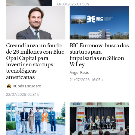
03/08/2026
01:50h
Creand lanza un fondo
BIC Euronova busca dos
de 25 millones con Blue
startups para
Opal Capital para
impulsarlas en Silicon
invertir en startups
Valley
tecnológicas
Ángel Recio
americanas
21/07/2026
16:05h
Rubén Escudero
22/07/2026
02:31h