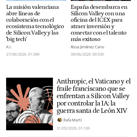
España desembarca en
La misión valenciana
Silicon Valley con una
abre líneas de
oficina del ICEX para
colaboración con el
atraer inversión y
ecosistema tecnológico
conectar con el talento
de Silicon Valley y las
más exitoso
'big tech'
Rosa Jiménez Cano
A.I.
09/06/2026
09:53h
27/06/2026
01:34h
Anthropic, el Vaticano y el
fraile franciscano que se
enfrentan a Silicon Valley
por controlar la IA: la
guerra santa de León XIV
Rafa Martí
31/05/2026
01:10h