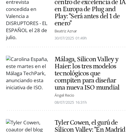
centro de excelencia de IA
en Europa de Plug and
Play: "Será antes del 1 de
enero"
Beatriz Aznar
30/07/2025
01:49h
Málaga, Silicon Valley y
Haier: los tres modelos
tecnológicos que
compiten para diseñar
una nueva ISO mundial
Ángel Recio
08/07/2025
16:31h
Tyler Cowen, el gurú de
Silicon Valley: "En Madrid