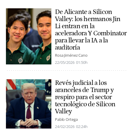
De Alicante a Silicon
Valley: los hermanos Jin
Li entran en la
aceleradora Y Combinator
para llevar la IA a la
auditoría
Rosa Jiménez Cano
22/05/2026
01:50h
Revés judicial a los
aranceles de Trump y
respiro para el sector
tecnológico de Silicon
Valley
Pablo Ortega
24/02/2026
02:24h