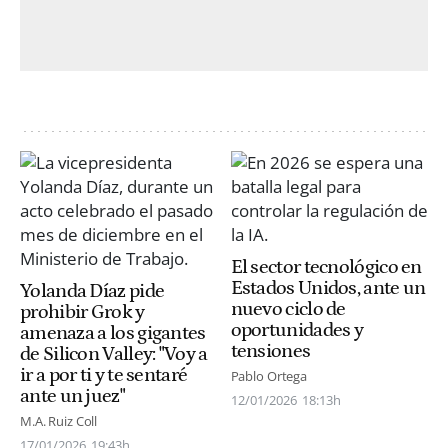
El sector tecnológico en
Estados Unidos, ante un
Yolanda Díaz pide
nuevo ciclo de
prohibir Grok y
oportunidades y
amenaza a los gigantes
tensiones
de Silicon Valley: "Voy a
ir a por ti y te sentaré
Pablo Ortega
ante un juez"
12/01/2026
18:13h
M.A. Ruiz Coll
17/01/2026
19:43h