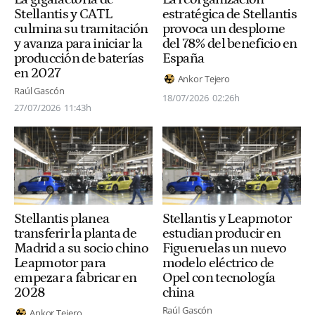
Stellantis y CATL
estratégica de Stellantis
culmina su tramitación
provoca un desplome
y avanza para iniciar la
del 78% del beneficio en
producción de baterías
España
en 2027
Ankor Tejero
Raúl Gascón
18/07/2026
02:26h
27/07/2026
11:43h
Stellantis planea
Stellantis y Leapmotor
transferir la planta de
estudian producir en
Madrid a su socio chino
Figueruelas un nuevo
Leapmotor para
modelo eléctrico de
empezar a fabricar en
Opel con tecnología
2028
china
Raúl Gascón
Ankor Tejero