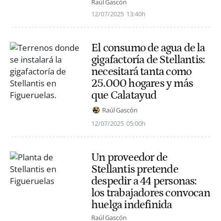
Raúl Gascón
12/07/2025
13:40h
El consumo de agua de la
gigafactoría de Stellantis:
necesitará tanta como
25.000 hogares y más
que Calatayud
Raúl Gascón
12/07/2025
05:00h
Un proveedor de
Stellantis pretende
despedir a 44 personas:
los trabajadores convocan
huelga indefinida
Raúl Gascón