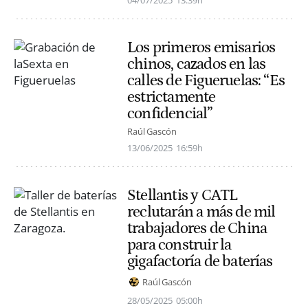
Los primeros emisarios
chinos, cazados en las
calles de Figueruelas: “Es
estrictamente
confidencial”
Raúl Gascón
13/06/2025
16:59h
Stellantis y CATL
reclutarán a más de mil
trabajadores de China
para construir la
gigafactoría de baterías
Raúl Gascón
28/05/2025
05:00h