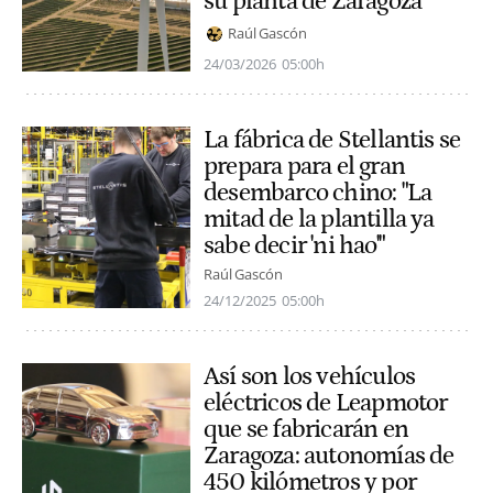
su planta de Zaragoza
Raúl Gascón
24/03/2026
05:00h
La fábrica de Stellantis se
prepara para el gran
desembarco chino: "La
mitad de la plantilla ya
sabe decir 'ni hao'"
Raúl Gascón
24/12/2025
05:00h
Así son los vehículos
eléctricos de Leapmotor
que se fabricarán en
Zaragoza: autonomías de
450 kilómetros y por