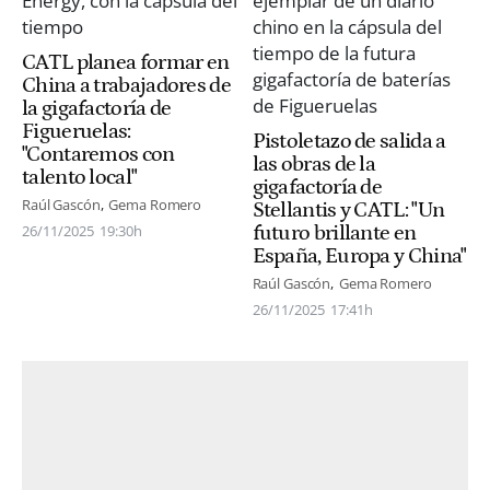
CATL planea formar en
China a trabajadores de
la gigafactoría de
Figueruelas:
Pistoletazo de salida a
"Contaremos con
las obras de la
talento local"
gigafactoría de
Raúl Gascón
Gema Romero
Stellantis y CATL: "Un
futuro brillante en
26/11/2025
19:30h
España, Europa y China"
Raúl Gascón
Gema Romero
26/11/2025
17:41h