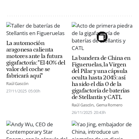
La automoción
aragonesa calienta
motores ante la futura
La bandera de China en
gigafactoría: "El 40% del
Figueruelas, la Virgen
valor del coche se
del Pilar y una cápsula
fabricará aquí"
oculta hasta 2045: así
ha sido el día 0 de la
Raúl Gascón
gigafactoría de baterías
27/11/2025
05:00h
de Stellantis y CATL
Raúl Gascón
Gema Romero
26/11/2025
20:43h