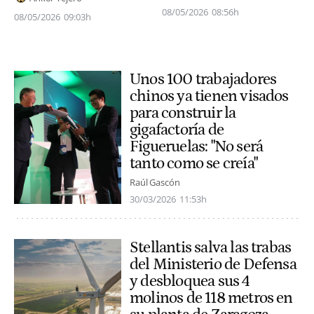
08/05/2026
08:56h
08/05/2026
09:03h
Unos 100 trabajadores
chinos ya tienen visados
para construir la
gigafactoría de
Figueruelas: "No será
tanto como se creía"
Raúl Gascón
30/03/2026
11:53h
Stellantis salva las trabas
del Ministerio de Defensa
y desbloquea sus 4
molinos de 118 metros en