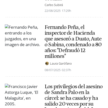
Carlos Subirá
22/08/2025
17:29h
Fernando Peña, el
inspector de Hacienda
que asesoró a Duato, Aute
o Sabina, condenado a 80
años: "Defraudó 12
millones"
Laura Garófano
08/07/2025
02:37h
Los privilegios del asesino
de Sandra Palo en la
cárcel: se ha casado y ha
salido 20 veces por su