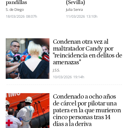
pandillas
(Sevilla)
S. de Diego
Julia Senra
18/03/2026
08:07h
11/03/2026
13:10h
Condenan otra vez al
maltratador Candy por
"reincidencia en delitos de
amenazas"
J.S.S.
10/03/2026
19:14h
Condenado a ocho años
de cárcel por pilotar una
patera en la que murieron
cinco personas tras 14
días a la deriva