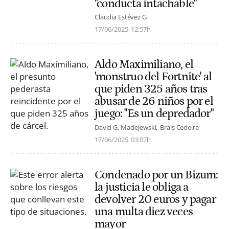
"conducta intachable"
Claudia Estévez G
17/06/2025
12:57h
Aldo Maximiliano, el
'monstruo del Fortnite' al
que piden 325 años tras
abusar de 26 niños por el
juego: "Es un depredador"
David G. Maciejewski
Brais Cedeira
17/06/2025
03:07h
Condenado por un Bizum:
la justicia le obliga a
devolver 20 euros y pagar
una multa diez veces
mayor