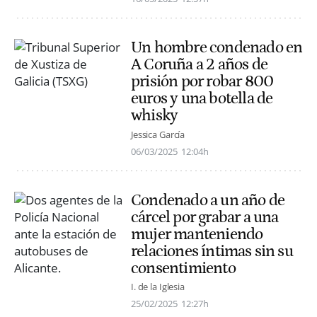
Un hombre condenado en
A Coruña a 2 años de
prisión por robar 800
euros y una botella de
whisky
Jessica García
06/03/2025
12:04h
Condenado a un año de
cárcel por grabar a una
mujer manteniendo
relaciones íntimas sin su
consentimiento
I. de la Iglesia
25/02/2025
12:27h