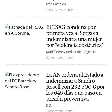
Iván Castejón
10/06/2025
13:08h
El TSXG condena por
primera vez al Sergas a
indemnizar a una mujer
por "violencia obstétrica"
Mariló Pérez
Redacción | Agencias
27/05/2025
14:26h
La AN ordena al Estado a
indemnizar a Sandro
Rosell con 232.500 € por
los 645 días que pasó en
prisión preventiva
D.S.
16/05/2025
12:57h