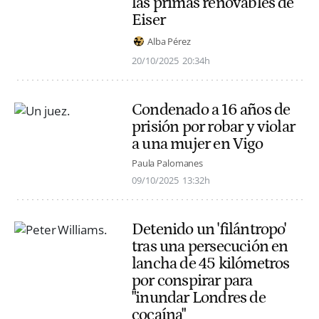
las primas renovables de
Eiser
Alba Pérez
20/10/2025
20:34h
Condenado a 16 años de
prisión por robar y violar
a una mujer en Vigo
Paula Palomanes
09/10/2025
13:32h
Detenido un 'filántropo'
tras una persecución en
lancha de 45 kilómetros
por conspirar para
"inundar Londres de
cocaína"