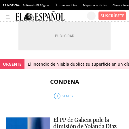
ES NOTICIA:
Editoral - El Rúgido
Últimas noticias
Mapa de noticias
Clamor inte
URGENTE
El incendio de Niebla duplica su superficie en un dí
CONDENA
El PP de Galicia pide la
dimisión de Yolanda Díaz