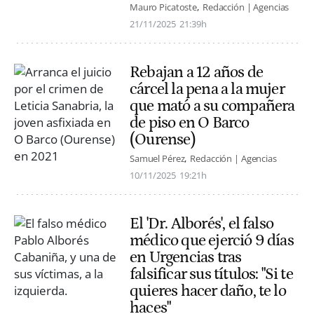
Mauro Picatoste
Redacción | Agencias
21/11/2025
21:39h
Rebajan a 12 años de
cárcel la pena a la mujer
que mató a su compañera
de piso en O Barco
(Ourense)
Samuel Pérez
Redacción | Agencias
10/11/2025
19:21h
El 'Dr. Alborés', el falso
médico que ejerció 9 días
en Urgencias tras
falsificar sus títulos: "Si te
quieres hacer daño, te lo
haces"