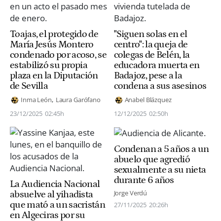
Toajas, el protegido de
"Siguen solas en el
María Jesús Montero
centro": la queja de
condenado por acoso, se
colegas de Belén, la
estabilizó su propia
educadora muerta en
plaza en la Diputación
Badajoz, pese a la
de Sevilla
condena a sus asesinos
Inma León
Laura Garófano
Anabel Blázquez
23/12/2025
02:45h
12/12/2025
02:50h
Condenan a 5 años a un
abuelo que agredió
sexualmente a su nieta
durante 6 años
La Audiencia Nacional
Jorge Verdú
absuelve al yihadista
que mató a un sacristán
27/11/2025
20:26h
en Algeciras por su