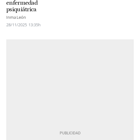
enfermedad
psiquiátrica
Inma León
28/11/2025
13:35h