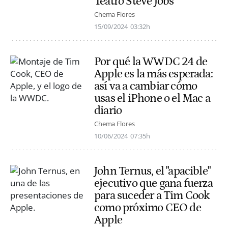
Teatro Steve Jobs
Chema Flores
15/09/2024
03:32h
Por qué la WWDC 24 de
Apple es la más esperada:
así va a cambiar cómo
usas el iPhone o el Mac a
diario
Chema Flores
10/06/2024
07:35h
John Ternus, el "apacible"
ejecutivo que gana fuerza
para suceder a Tim Cook
como próximo CEO de
Apple