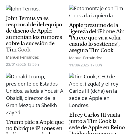
John Ternus ya es
responsable del equipo
Apple presume de la
de diseño de Apple:
ligereza del iPhone Air:
aumentan los rumores
"Parece que va a volar
sobre la sucesión de
cuando lo sostienes",
Tim Cook
asegura Tim Cook
Manuel Fernández
Manuel Fernández
23/01/2026
12:59h
11/09/2025
17:00h
El rey Carlos III visita
junto a Tim Cook la
Trump pide a Apple que
sede de Apple en Reino
no fabrique iPhones en
Unido: de conocer a