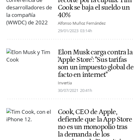
Cook se baja el sueldo un
40%
Alfonso Muñoz Fernández
29/01/2023
03:14h
Elon Musk carga contra la
'Apple Store': "Sus tarifas
son un impuesto global de
facto en internet"
Invertia
30/07/2021
20:41h
Cook, CEO de Apple,
defiende que la App Store
no es un monopolio tras
la demanda de los