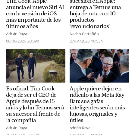
Tim Cook: Apple
sucesión en Apple:
anuncia el nuevo Siri AI
entrega a Ternus una
con la versión de iOS
hoja de ruta con 10
más importante de los
productos
últimos años
'revolucionarios'
Adrián Raya
Nacho Castañón
08/06/2026
20:39h
27/04/2026
10:53h
Es oficial: Tim Cook
Apple quiere dejar en
deja de ser el CEO de
ridículo a las Meta Ray-
Apple después de 15
Ban: sus gafas
años y John Ternus será
inteligentes serán más
su sucesor al frente de
lujosas, originales y
la compañía
útiles
Adrián Raya
Adrián Raya