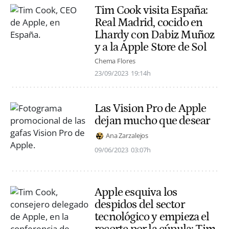
Tim Cook visita España:
Real Madrid, cocido en
Lhardy con Dabiz Muñoz
y a la Apple Store de Sol
Chema Flores
23/09/2023
19:14h
Las Vision Pro de Apple
dejan mucho que desear
Ana Zarzalejos
09/06/2023
03:07h
Apple esquiva los
despidos del sector
tecnológico y empieza el
recorte por la cúpula: Tim