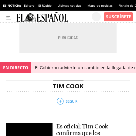
ES NOTICIA:
Editoral - El Rúgido
Últimas noticias
Mapa de noticias
Fichaje de
EN DIRECTO
El Gobierno advierte un cambio en la llegada d
TIM COOK
Es oficial: Tim Cook
confirma que los