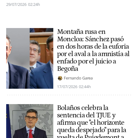
29/07/2026
02:24h
Montaña rusa en
Moncloa: Sánchez pasó
en dos horas de la euforia
por el aval a la amnistía al
enfado por el juicio a
Begoña
Fernando Garea
17/07/2026
02:44h
Bolaños celebra la
sentencia del TJUE y
afirma que "el horizonte
queda despejado" para la
vuelta de Puigdemont a