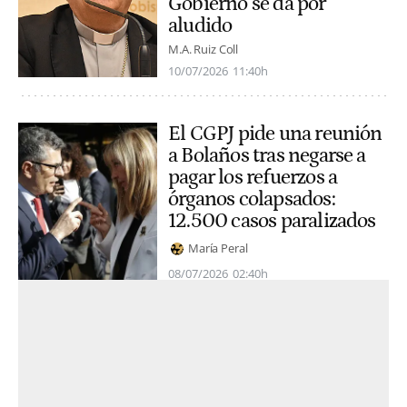
Gobierno se da por
aludido
M.A. Ruiz Coll
10/07/2026
11:40h
El CGPJ pide una reunión
a Bolaños tras negarse a
pagar los refuerzos a
órganos colapsados:
12.500 casos paralizados
María Peral
08/07/2026
02:40h