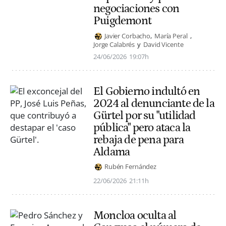
negociaciones con
Puigdemont
Javier Corbacho
María Peral
Jorge Calabrés
David Vicente
24/06/2026
19:07h
El Gobierno indultó en
2024 al denunciante de la
Gürtel por su "utilidad
pública" pero ataca la
rebaja de pena para
Aldama
Rubén Fernández
22/06/2026
21:11h
Moncloa oculta al