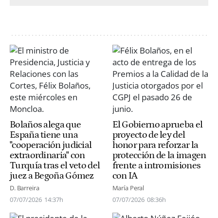
Bolaños alega que
El Gobierno aprueba el
España tiene una
proyecto de ley del
"cooperación judicial
honor para reforzar la
extraordinaria" con
protección de la imagen
Turquía tras el veto del
frente a intromisiones
juez a Begoña Gómez
con IA
D. Barreira
María Peral
07/07/2026
14:37h
07/07/2026
08:36h