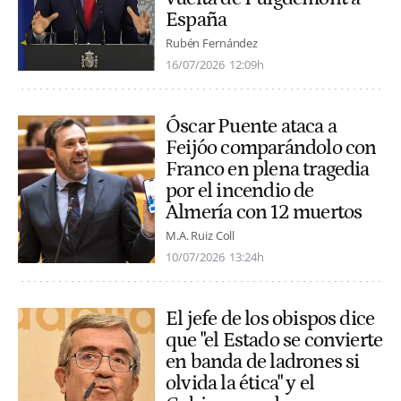
España
Rubén Fernández
16/07/2026
12:09h
Óscar Puente ataca a
Feijóo comparándolo con
Franco en plena tragedia
por el incendio de
Almería con 12 muertos
M.A. Ruiz Coll
10/07/2026
13:24h
El jefe de los obispos dice
que "el Estado se convierte
en banda de ladrones si
olvida la ética" y el