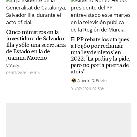
Cinco ministros en la
investidura de Salvador
El PP rebate los ataques
Illa y sólo una secretaria
a Feijóo por reclamar
de Estado en la de
una 'ley de nietos' en
Juanma Moreno
2022: "La pedía y la pide,
pero no por la puerta de
V.Yusty
atrás"
05/07/2026
18:30h
Alberto D. Prieto
01/07/2026
02:50h