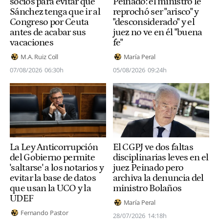
socios para evitar que
Peinado: el ministro le
Sánchez tenga que ir al
reprochó ser "arisco" y
Congreso por Ceuta
"desconsiderado" y el
antes de acabar sus
juez no ve en él "buena
vacaciones
fe"
M.A. Ruiz Coll
María Peral
07/08/2026
06:30h
05/08/2026
09:24h
La Ley Anticorrupción
El CGPJ ve dos faltas
del Gobierno permite
disciplinarias leves en el
'saltarse' a los notarios y
juez Peinado pero
evitar la base de datos
archiva la denuncia del
que usan la UCO y la
ministro Bolaños
UDEF
María Peral
Fernando Pastor
28/07/2026
14:18h