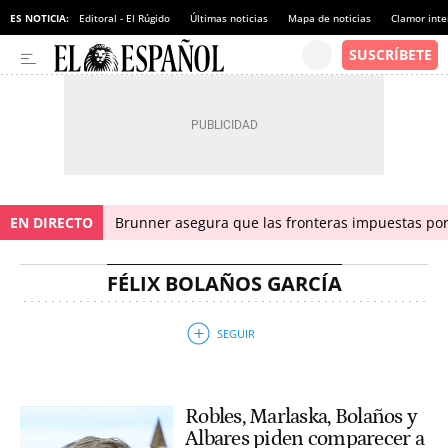
ES NOTICIA:
Editoral - El Rúgido
Últimas noticias
Mapa de noticias
Clamor inte
EN DIRECTO
Brunner asegura que las fronteras impuestas por I
FÉLIX BOLAÑOS GARCÍA
Robles, Marlaska, Bolaños y
Albares piden comparecer a