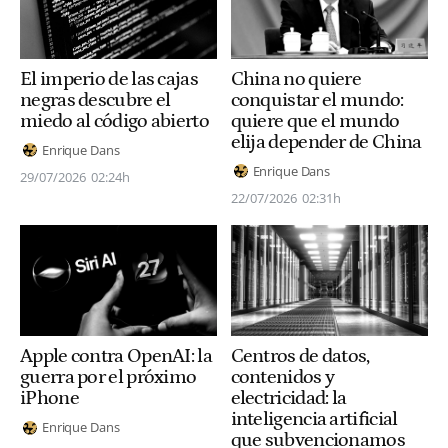
El imperio de las cajas
China no quiere
negras descubre el
conquistar el mundo:
miedo al código abierto
quiere que el mundo
elija depender de China
Enrique Dans
Enrique Dans
29/07/2026
02:24h
22/07/2026
02:31h
Apple contra OpenAI: la
Centros de datos,
guerra por el próximo
contenidos y
iPhone
electricidad: la
inteligencia artificial
Enrique Dans
que subvencionamos