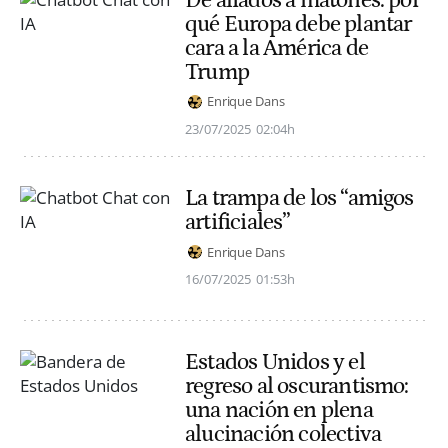
qué Europa debe plantar
cara a la América de
Trump
Enrique Dans
23/07/2025
02:04h
La trampa de los “amigos
artificiales”
Enrique Dans
16/07/2025
01:53h
Estados Unidos y el
regreso al oscurantismo:
una nación en plena
alucinación colectiva