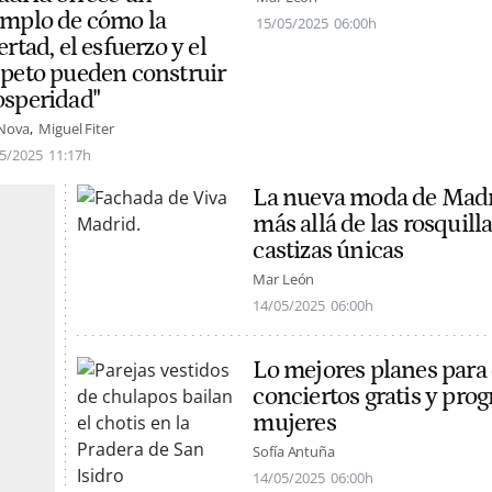
emplo de cómo la
15/05/2025
06:00h
ertad, el esfuerzo y el
speto pueden construir
osperidad"
 Nova
Miguel Fiter
5/2025
11:17h
La nueva moda de Madri
más allá de las rosquill
castizas únicas
Mar León
14/05/2025
06:00h
Lo mejores planes para e
conciertos gratis y pro
mujeres
Sofía Antuña
14/05/2025
06:00h