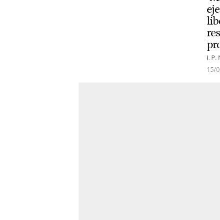
ej
lib
re
pr
I. P.
15/0