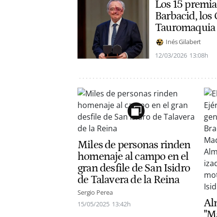
Los 15 premia
Barbacid, los 
Tauromaquia
Inés Gilabert
12/03/2026
13:08h
Miles de personas rinden
homenaje al campo en el
gran desfile de San Isidro
de Talavera de la Reina
Sergio Perea
Al
15/05/2025
13:42h
"M