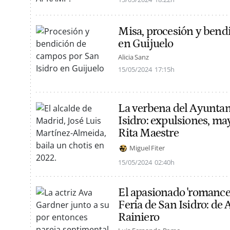
Misa, procesión y bend
en Guijuelo
Alicia Sanz
15/05/2024
17:15h
La verbena del Ayunta
Isidro: expulsiones, ma
Rita Maestre
Miguel Fiter
15/05/2024
02:40h
El apasionado 'romance
Feria de San Isidro: de
Rainiero