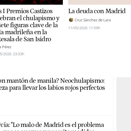
s I Premios Castizos
La deuda con Madrid
lebran el chulapismo y
Cruz Sánchez de Lara
iete figuras clave de la
11/05/2026
11:59h
da madrileña en la
tesala de San Isidro
a Pérez
5/2026
23:33h
on mantón de manila? Neochulapismo:
eza para llevar los labios rojos perfectos
ía: "Lo malo de Madrid es el problema