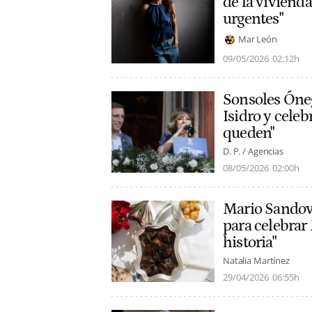
de la viviend
urgentes"
Mar León
09/05/2026
02:12h
Sonsoles Óneg
Isidro y celeb
queden"
D. P. / Agencias
08/05/2026
02:00h
Mario Sandova
para celebrar 
historia"
Natalia Martínez
29/04/2026
06:55h