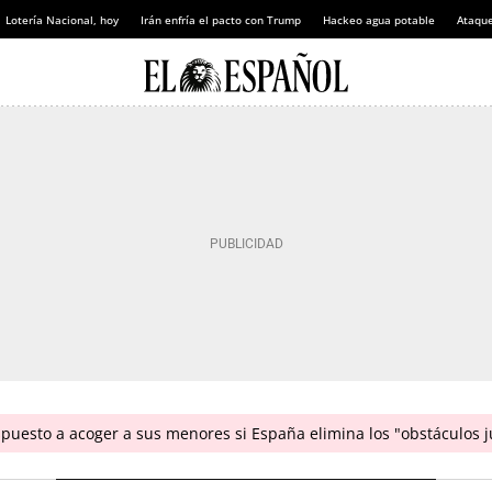
Lotería Nacional, hoy
Irán enfría el pacto con Trump
Hackeo agua potable
Ataque
puesto a acoger a sus menores si España elimina los "obstáculos j