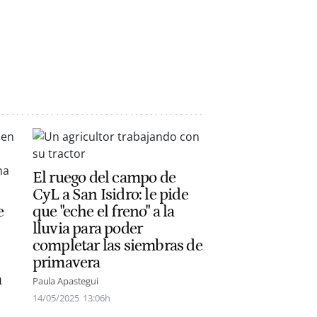
El ruego del campo de
CyL a San Isidro: le pide
e
que "eche el freno" a la
lluvia para poder
completar las siembras de
primavera
a
Paula Apastegui
14/05/2025
13:06h