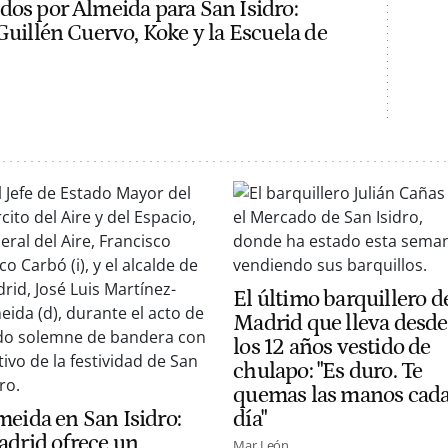
dos por Almeida para San Isidro:
Guillén Cuervo, Koke y la Escuela de
El último barquillero d
Madrid que lleva desde
los 12 años vestido de
chulapo: "Es duro. Te
quemas las manos cad
meida en San Isidro:
día"
adrid ofrece un
Mar León