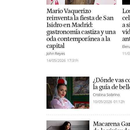
Lo
Mario Vaquerizo
ce
reinventa la fiesta de San
a s
Isidro en Madrid:
vi
gastronomía castiza y una
an
oda contemporánea a la
capital
Elen
11/0
John Reyes
14/05/2026
17:31h
¿Dónde vas c
la guía de bell
Cristina Sobrino
10/05/2026
01:12h
Macarena Garc