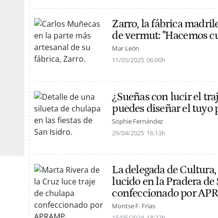
Zarro, la fábrica madri
de vermut: "Hacemos cua
Mar León
11/05/2025
06:00h
¿Sueñas con lucir el tra
puedes diseñar el tuyo 
Sophie Fernández
29/04/2025
16:13h
La delegada de Cultura,
lucido en la Pradera de 
confeccionado por A
Montse F. Frías
15/05/2024
18:22h