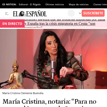
ES NOTICIA:
Editoral - El Rúgido
Últimas noticias
Mapa de noticias
Clamor inte
Brunner asegura que las fronteras impuestas por Italia
EN DIRECTO
y España tras la crisis migratoria en Ceuta "son
temporales"
María Cristina Clemente Buendía.
María Cristina, notaria: “Para no