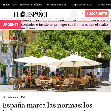
ES NOTICIA:
Editoral - El Rúgido
Últimas noticias
Mapa de noticias
Clamor inte
Italia ve "desproporcionada" la reacción de Sánchez a sus
URGENTE
controles e insiste en proteger sus fronteras tras el asalto
de Ceuta
Terraza de un bar.
España marca las normas: los