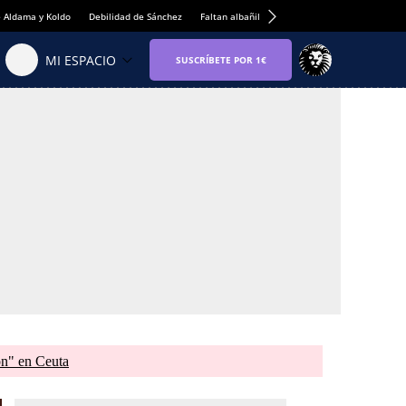
e Aldama y Koldo
Debilidad de Sánchez
Faltan albañiles
Rentabilidad de la viviend
ón" en Ceuta