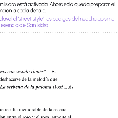
n Isidro está activada. Ahora sólo queda preparar el
nción a cada detalle.
clavel al 'street style': los códigos del neochulapismo
 esencia de San Isidro
as con vestido chinés?
... Es
 deshacerse de la melodía que
La verbena de la paloma
(José Luis
ue resulta memorable de la escena
lan entre el rojo y el rosa, aunque el