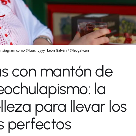
en Instagram como @luuchyyyy
León Galván / @leogalv.an
s con mantón de
eochulapismo: la
leza para llevar los
os perfectos