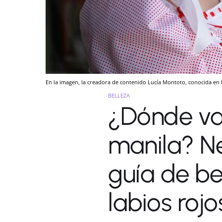
En la imagen, la creadora de contenido Lucía Montoto, conocida 
BELLEZA
¿Dónde va
manila? N
guía de bel
labios roj