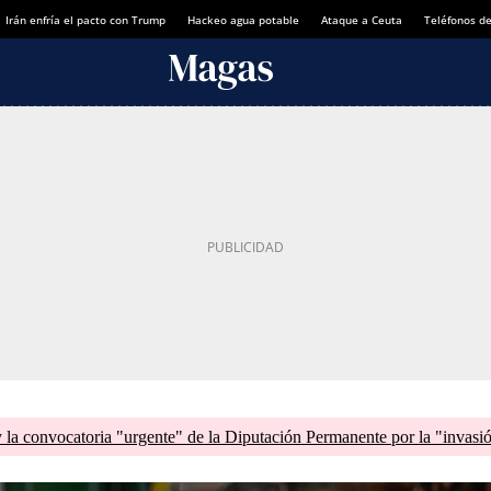
Irán enfría el pacto con Trump
Hackeo agua potable
Ataque a Ceuta
Teléfonos d
la convocatoria "urgente" de la Diputación Permanente por la "invasi