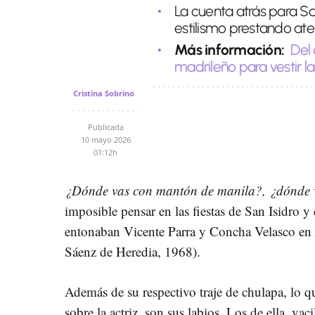
La cuenta atrás para Sa
estilismo prestando ate
Más información:
Del 
madrileño para vestir la
Cristina Sobrino
Publicada
10 mayo 2026
01:12h
¿Dónde vas con mantón de manila?, ¿dónde v
imposible pensar en las fiestas de San Isidro y
entonaban Vicente Parra y Concha Velasco en
Sáenz de Heredia, 1968).
Además de su respectivo traje de chulapa, lo q
sobre la actriz, son sus labios. Los de ella, vaci