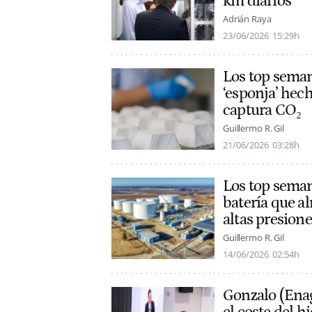
km diarios
Adrián Raya
23/06/2026
15:29h
Los top semana
‘esponja’ hech
captura CO₂
Guillermo R. Gil
21/06/2026
03:28h
Los top semana
batería que a
altas presione
Guillermo R. Gil
14/06/2026
02:54h
Gonzalo (Enag