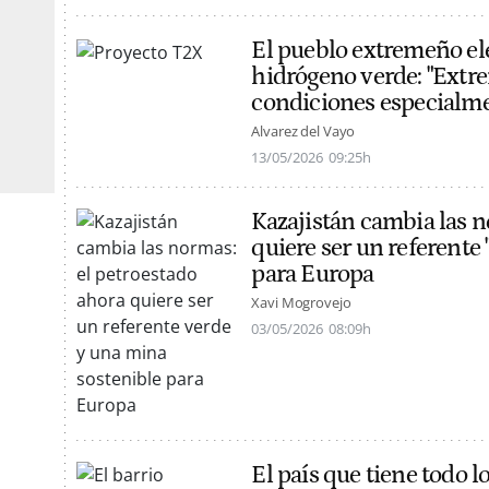
El pueblo extremeño ele
hidrógeno verde: "Extr
condiciones especialme
Alvarez del Vayo
13/05/2026
09:25h
Kazajistán cambia las n
quiere ser un referente
para Europa
Xavi Mogrovejo
03/05/2026
08:09h
El país que tiene todo l