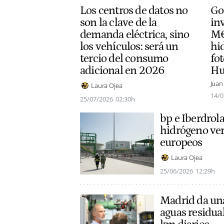
Los centros de datos no
Go
son la clave de la
in
demanda eléctrica, sino
M€
los vehículos: será un
hi
tercio del consumo
fot
adicional en 2026
Hu
Juan
Laura Ojea
14/0
25/07/2026
02:30h
bp e Iberdrol
hidrógeno ver
europeos
Laura Ojea
25/06/2026
12:29h
Madrid da una
aguas residua