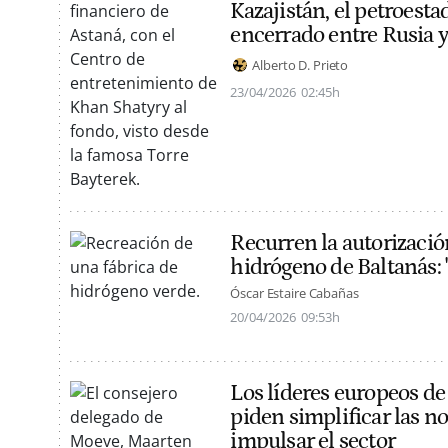
Kazajistán, el petroesta
encerrado entre Rusia 
Alberto D. Prieto
23/04/2026
02:45h
Recurren la autorizació
hidrógeno de Baltanás: "
Óscar Estaire Cabañas
20/04/2026
09:53h
Los líderes europeos de
piden simplificar las n
impulsar el sector