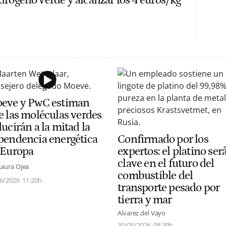
idrógeno verde y alcanzar los 4 euros/kg
eve y PwC estiman
e las moléculas verdes
ucirán a la mitad la
pendencia energética
Confirmado por los
 Europa
expertos: el platino será
clave en el futuro del
Laura Ojea
combustible del
6/2026
11:20h
transporte pesado por
tierra y mar
Alvarez del Vayo
30/05/2026
08:39h