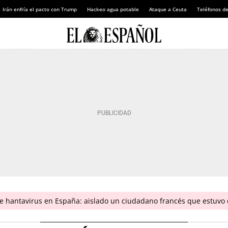
Irán enfría el pacto con Trump
Hackeo agua potable
Ataque a Ceuta
Teléfonos d
 hantavirus en España: aislado un ciudadano francés que estuvo 