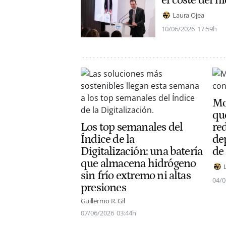
el coste del h
Laura Ojea
10/06/2026
17:59h
Mo
qu
Los top semanales del
red
Índice de la
de
Digitalización: una batería
de
que almacena hidrógeno
sin frío extremo ni altas
04/0
presiones
Guillermo R. Gil
07/06/2026
03:44h