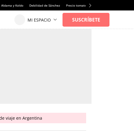
e Aldama y Koldo
Debilidad de Sánchez
Precio tomates
Faltan albañiles
Rentabi
de viaje en Argentina