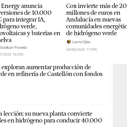
Cox invierte más de 20
 Energy anuncia
millones de euros en
versiones de 10.000
Andalucía en nuevas
 para integrar IA,
comunidades energéti
drógeno verde,
de hidrógeno verde
ovoltaicas y baterías en
elva
Laura Ojea
 Esteban Poveda
26/06/2026
17:09h
7/2026
18:33h
a exploran aumentar producción de
de en refinería de Castellón con fondos
 lección: su nueva planta convierte
les en hidrógeno para conducir 40.000