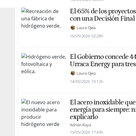
El 65% de los proyecto
con una Decisión Final
Laura Ojea
16/05/2026
02:28h
El Gobierno concede 44
Urraca Energy para tre
Laura Ojea
14/05/2026
10:12h
El acero inoxidable que 
energía para siempre: n
explicarlo
Adrián Raya
13/05/2026
17:43h