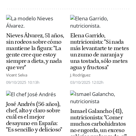
Nieves Álvarez, 51 años,
Elena Garrido,
sin rodeos sobre cómo
nutricionista: "Si nada
mantiene la figura: "La
más levantarte te metes
gente cree que estoy
un zumo de naranja y
siempre a dieta, y nada
una tostada, sólo metes
que ver"
agua y fructosa"
Vicent Selva
J. Rodríguez
09/10/2025
10:13h
03/10/2025
12:02h
José Andrés (56 años),
chef, alto y claro sobre
Ismael Galancho (41),
cuál es el mejor
nutricionista: "Comer
desayuno en España:
muchos carbohidratos
"Es sencillo y delicioso"
no engorda, un exceso