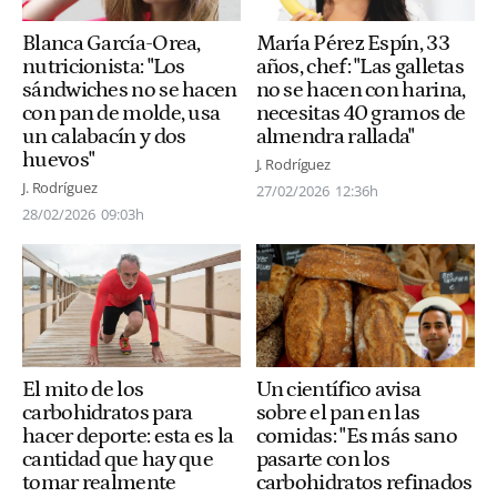
Blanca García-Orea,
María Pérez Espín, 33
nutricionista: "Los
años, chef: "Las galletas
sándwiches no se hacen
no se hacen con harina,
con pan de molde, usa
necesitas 40 gramos de
un calabacín y dos
almendra rallada"
huevos"
J. Rodríguez
J. Rodríguez
27/02/2026
12:36h
28/02/2026
09:03h
El mito de los
Un científico avisa
carbohidratos para
sobre el pan en las
hacer deporte: esta es la
comidas: "Es más sano
cantidad que hay que
pasarte con los
tomar realmente
carbohidratos refinados