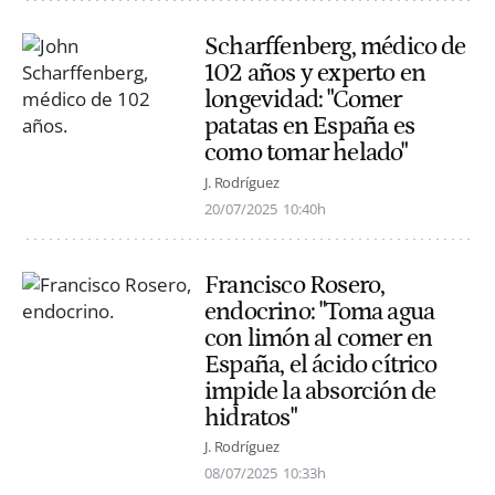
Scharffenberg, médico de
102 años y experto en
longevidad: "Comer
patatas en España es
como tomar helado"
J. Rodríguez
20/07/2025
10:40h
Francisco Rosero,
endocrino: "Toma agua
con limón al comer en
España, el ácido cítrico
impide la absorción de
hidratos"
J. Rodríguez
08/07/2025
10:33h