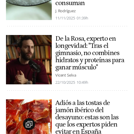
consuman
J. Rodríguez
11/11/2025
01:39h
De la Rosa, experto en
longevidad: "Tras el
gimnasio, no combines
hidratos y proteínas para
ganar músculo"
Vicent Selva
22/10/2025
10:49h
Adiós a las tostas de
jamón ibérico del
desayuno: estas son las
que los expertos piden
evitar en España