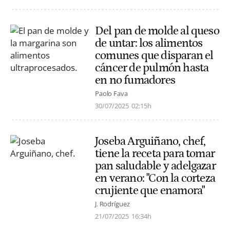
Del pan de molde al queso
de untar: los alimentos
comunes que disparan el
cáncer de pulmón hasta
en no fumadores
Paolo Fava
30/07/2025
02:15h
Joseba Arguiñano, chef,
tiene la receta para tomar
pan saludable y adelgazar
en verano: "Con la corteza
crujiente que enamora"
J. Rodríguez
21/07/2025
16:34h