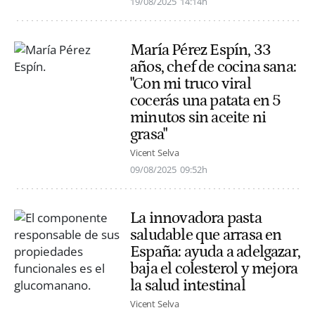
19/08/2025
14:14h
María Pérez Espín, 33
años, chef de cocina sana:
"Con mi truco viral
cocerás una patata en 5
minutos sin aceite ni
grasa"
Vicent Selva
09/08/2025
09:52h
La innovadora pasta
saludable que arrasa en
España: ayuda a adelgazar,
baja el colesterol y mejora
la salud intestinal
Vicent Selva