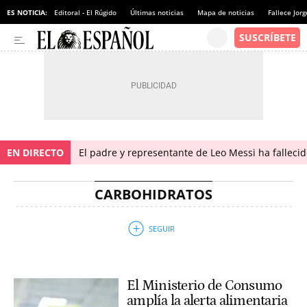
ES NOTICIA:
Editoral - El Rúgido
Últimas noticias
Mapa de noticias
Fallece Jor
EN DIRECTO
El padre y representante de Leo Messi ha falleci
CARBOHIDRATOS
El Ministerio de Consumo
amplía la alerta alimentaria