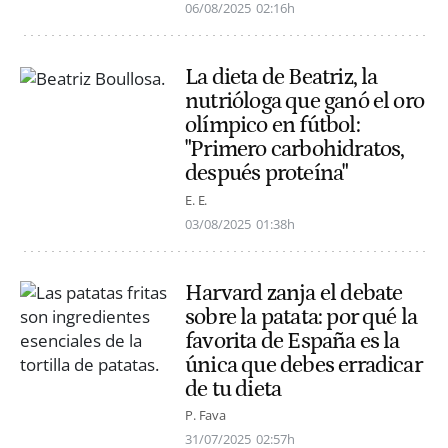
06/08/2025
02:16h
La dieta de Beatriz, la
nutrióloga que ganó el oro
olímpico en fútbol:
"Primero carbohidratos,
después proteína"
E. E.
03/08/2025
01:38h
Harvard zanja el debate
sobre la patata: por qué la
favorita de España es la
única que debes erradicar
de tu dieta
P. Fava
31/07/2025
02:57h