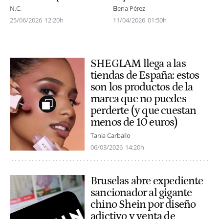
N.C.
Elena Pérez
25/06/2026
12:20h
11/04/2026
01:50h
SHEGLAM llega a las
tiendas de España: estos
son los productos de la
marca que no puedes
perderte (y que cuestan
menos de 10 euros)
Tania Carballo
06/03/2026
14:20h
Bruselas abre expediente
sancionador al gigante
chino Shein por diseño
adictivo y venta de