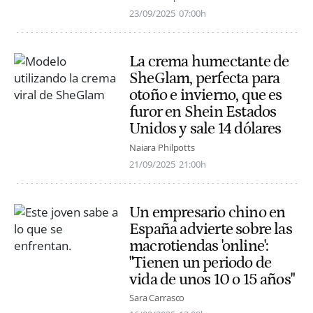
23/09/2025
07:00h
La crema humectante de
SheGlam, perfecta para
otoño e invierno, que es
furor en Shein Estados
Unidos y sale 14 dólares
Naiara Philpotts
21/09/2025
21:00h
Un empresario chino en
España advierte sobre las
macrotiendas 'online':
"Tienen un periodo de
vida de unos 10 o 15 años"
Sara Carrasco