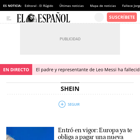
ES NOTICIA:
Editoral - El Rúgido
Últimas noticias
Mapa de noticias
Fallece Jor
EN DIRECTO
El padre y representante de Leo Messi ha falleci
SHEIN
Entró en vigor: Europa ya te
obliga a pagar una nueva