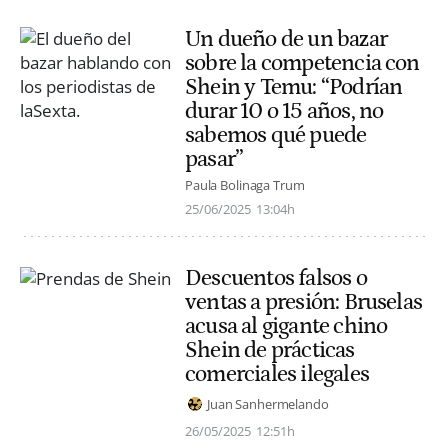
Un dueño de un bazar
sobre la competencia con
Shein y Temu: “Podrían
durar 10 o 15 años, no
sabemos qué puede
pasar”
Paula Bolinaga Trum
25/06/2025
13:04h
Descuentos falsos o
ventas a presión: Bruselas
acusa al gigante chino
Shein de prácticas
comerciales ilegales
Juan Sanhermelando
26/05/2025
12:51h