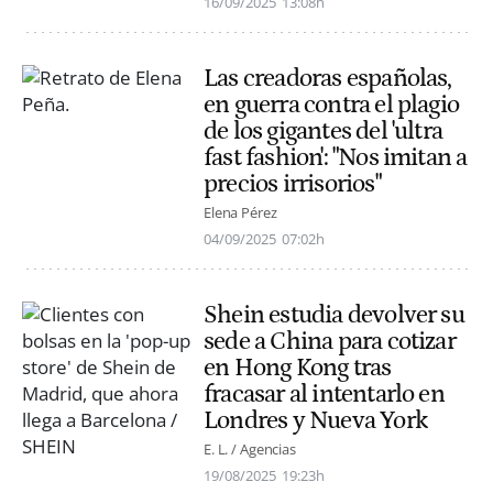
16/09/2025
13:08h
Las creadoras españolas,
en guerra contra el plagio
de los gigantes del 'ultra
fast fashion': "Nos imitan a
precios irrisorios"
Elena Pérez
04/09/2025
07:02h
Shein estudia devolver su
sede a China para cotizar
en Hong Kong tras
fracasar al intentarlo en
Londres y Nueva York
E. L. / Agencias
19/08/2025
19:23h