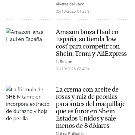
Alvarez del Vayo
05/10/2025
01:28h
Amazon lanza Haul en
España, su tienda 'low
cost' para competir con
Shein, Temu y AliExpress
L. Broche
01/10/2025
08:49h
La crema con aceite de
rosas y raíz de peonias
para antes del maquillaje
que es furor en Shein
Estados Unidos y sale
menos de 8 dólares
Naiara Philpotts