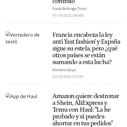
contrato"
Paula Bolinaga Trum
31/10/2025
08:06h
Francia encabeza la ley
anti 'fast fashion' y España
sigue su estela, pero ¿qué
otros países se están
sumando a esta lucha?
Mariana Goya
07/10/2025
07:57h
Amazon quiere destronar
a Shein, AliExpress y
Temu con Haul: "La he
probado y sí puedes
ahorrar en tus pedidos"