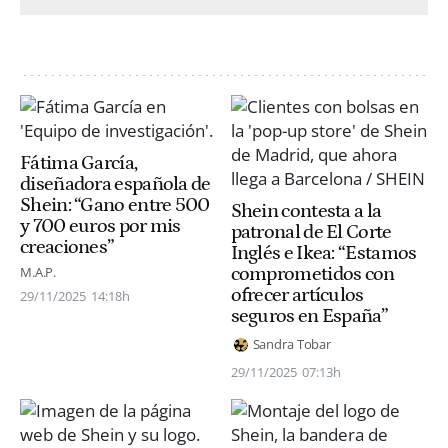
Fátima García,
diseñadora española de
Shein: “Gano entre 500
Shein contesta a la
y 700 euros por mis
patronal de El Corte
creaciones”
Inglés e Ikea: “Estamos
comprometidos con
M.A.P.
ofrecer artículos
29/11/2025
14:18h
seguros en España”
Sandra Tobar
29/11/2025
07:13h