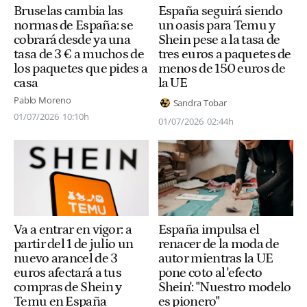
Bruselas cambia las
España seguirá siendo
normas de España: se
un oasis para Temu y
cobrará desde ya una
Shein pese a la tasa de
tasa de 3 € a muchos de
tres euros a paquetes de
los paquetes que pides a
menos de 150 euros de
casa
la UE
Pablo Moreno
Sandra Tobar
01/07/2026
10:10h
01/07/2026
02:44h
Va a entrar en vigor: a
España impulsa el
partir del 1 de julio un
renacer de la moda de
nuevo arancel de 3
autor mientras la UE
euros afectará a tus
pone coto al 'efecto
compras de Shein y
Shein': "Nuestro modelo
Temu en España
es pionero"