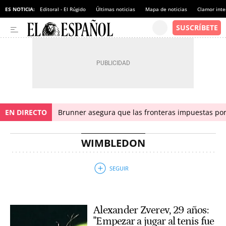
ES NOTICIA:
Editoral - El Rúgido
Últimas noticias
Mapa de noticias
Clamor inte
EN DIRECTO
Brunner asegura que las fronteras impuestas por I
WIMBLEDON
Alexander Zverev, 29 años:
"Empezar a jugar al tenis fue