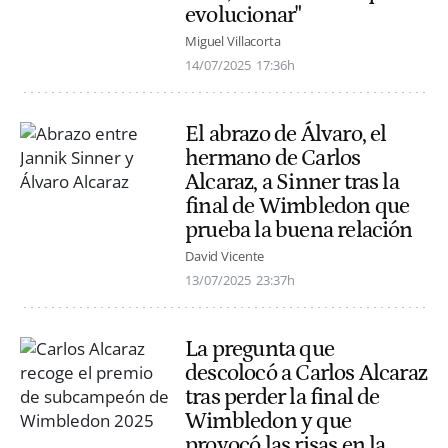
evolucionar"
Miguel Villacorta
14/07/2025
17:36h
El abrazo de Álvaro, el
hermano de Carlos
Alcaraz, a Sinner tras la
final de Wimbledon que
prueba la buena relación
David Vicente
13/07/2025
23:37h
La pregunta que
descolocó a Carlos Alcaraz
tras perder la final de
Wimbledon y que
provocó las risas en la