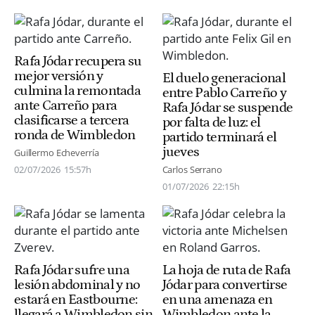
Rafa Jódar recupera su
mejor versión y
El duelo generacional
culmina la remontada
entre Pablo Carreño y
ante Carreño para
Rafa Jódar se suspende
clasificarse a tercera
por falta de luz: el
ronda de Wimbledon
partido terminará el
jueves
Guillermo Echeverría
02/07/2026
15:57h
Carlos Serrano
01/07/2026
22:15h
Rafa Jódar sufre una
La hoja de ruta de Rafa
lesión abdominal y no
Jódar para convertirse
estará en Eastbourne:
en una amenaza en
llegará a Wimbledon sin
Wimbledon ante la