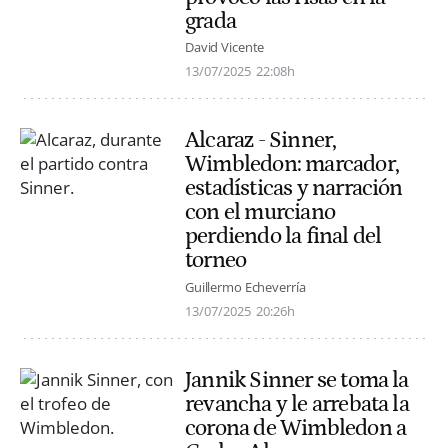
grada
David Vicente
13/07/2025
22:08h
Alcaraz - Sinner,
Wimbledon: marcador,
estadísticas y narración
con el murciano
perdiendo la final del
torneo
Guillermo Echeverría
13/07/2025
20:26h
Jannik Sinner se toma la
revancha y le arrebata la
corona de Wimbledon a