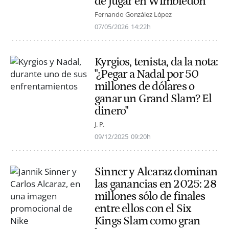
de jugar en Wimbledon
Fernando González López
07/05/2026
14:22h
Kyrgios, tenista, da la nota:
"¿Pegar a Nadal por 50
millones de dólares o
ganar un Grand Slam? El
dinero"
J. P.
09/12/2025
09:20h
Sinner y Alcaraz dominan
las ganancias en 2025: 28
millones sólo de finales
entre ellos con el Six
Kings Slam como gran