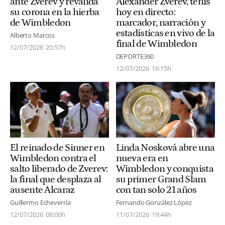
ante Zverev y revalida
Alexander Zverev, tenis
su corona en la hierba
hoy en directo:
de Wimbledon
marcador, narración y
estadísticas en vivo de la
Alberto Marcos
final de Wimbledon
12/07/2026
20:57h
DEPORTE360
12/07/2026
16:15h
El reinado de Sinner en
Linda Nosková abre una
Wimbledon contra el
nueva era en
salto liberado de Zverev:
Wimbledon y conquista
la final que desplaza al
su primer Grand Slam
ausente Alcaraz
con tan solo 21 años
Guillermo Echeverría
Fernando González López
12/07/2026
08:00h
11/07/2026
19:44h