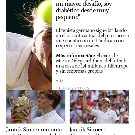
mi mayor desafío, soy
diabético desde muy
pequeño"
El tenista germano sigue brillando
en el circuito actual del tenis pese a
que cuenta con un hándicap con
respecto a sus rivales.
Más información:
El éxito de
Martin Odegaard fuera del fútbol:
una casa de 1,4 millones, filántropo
y sin empresas propias
A. M.
13/07/2026
11:00h
Jannik Sinner remonta
Jannik Sinner -