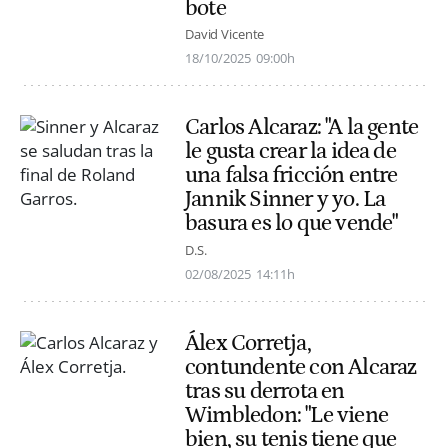
bote
David Vicente
18/10/2025
09:00h
Carlos Alcaraz: "A la gente
le gusta crear la idea de
una falsa fricción entre
Jannik Sinner y yo. La
basura es lo que vende"
D.S.
02/08/2025
14:11h
Álex Corretja,
contundente con Alcaraz
tras su derrota en
Wimbledon: "Le viene
bien, su tenis tiene que