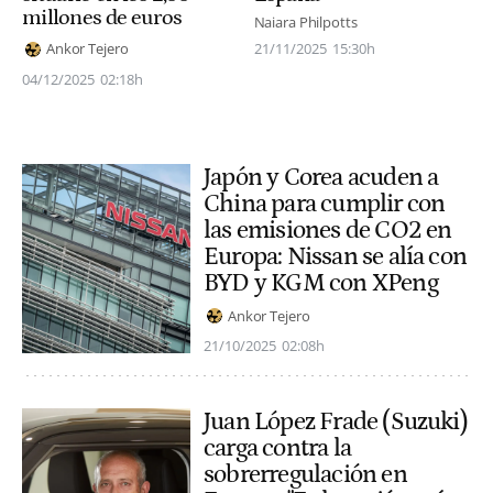
millones de euros
Naiara Philpotts
21/11/2025
15:30h
Ankor Tejero
04/12/2025
02:18h
Japón y Corea acuden a
China para cumplir con
las emisiones de CO2 en
Europa: Nissan se alía con
BYD y KGM con XPeng
Ankor Tejero
21/10/2025
02:08h
Juan López Frade (Suzuki)
carga contra la
sobrerregulación en