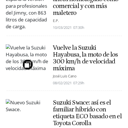
comercial y con más
maletero
E.P.
10/03/2021
07:30h
Vuelve la Suzuki
Hayabusa, la moto de los
300 km/h de velocidad
máxima
José Luis Cano
08/02/2021
07:29h
Suzuki Swace: así es el
familiar híbrido con
etiqueta ECO basado en el
Toyota Corolla