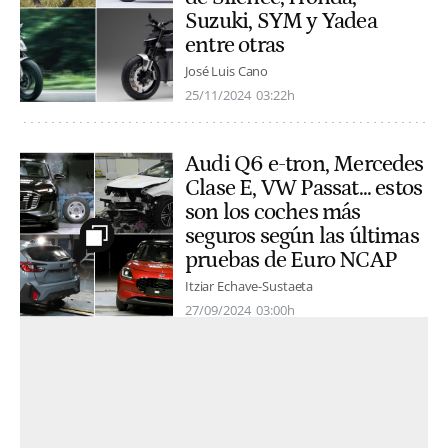
Suzuki, SYM y Yadea
entre otras
José Luis Cano
25/11/2024
03:22h
Audi Q6 e-tron, Mercedes
Clase E, VW Passat... estos
son los coches más
seguros según las últimas
pruebas de Euro NCAP
Itziar Echave-Sustaeta
27/09/2024
03:00h