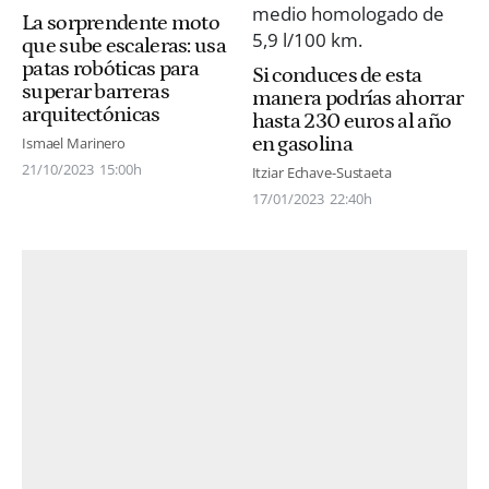
La sorprendente moto
que sube escaleras: usa
patas robóticas para
Si conduces de esta
superar barreras
manera podrías ahorrar
arquitectónicas
hasta 230 euros al año
en gasolina
Ismael Marinero
21/10/2023
15:00h
Itziar Echave-Sustaeta
17/01/2023
22:40h