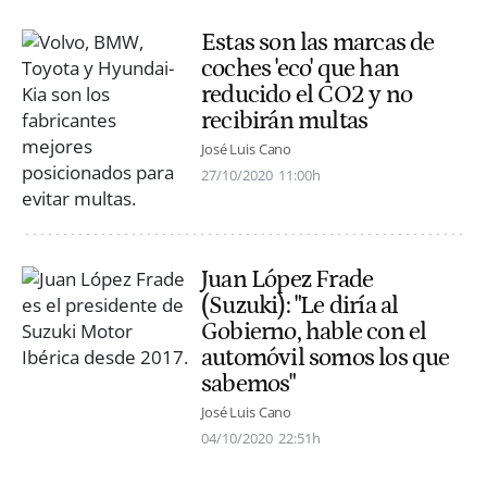
Estas son las marcas de
coches 'eco' que han
reducido el CO2 y no
recibirán multas
José Luis Cano
27/10/2020
11:00h
Juan López Frade
(Suzuki): "Le diría al
Gobierno, hable con el
automóvil somos los que
sabemos"
José Luis Cano
04/10/2020
22:51h