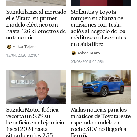
Suzuki lanza al mercado
Stellantis y Toyota
el e Vitara, su primer
rompen su alianza de
modelo eléctrico con
emisiones con Tesla:
hasta 426 kilómetros de
adiós al negocio de los
autonomía
créditos con las ventas
en caída libre
Ankor Tejero
Ankor Tejero
13/04/2026
02:16h
05/03/2026
02:53h
Suzuki Motor Ibérica
Malas noticias para los
recorta un 55% su
fanáticos de Toyota: este
beneficio en el ejercicio
esperado modelo de
fiscal 2024 hasta
coche SUV no llegará a
situarlo en los 2,55
España