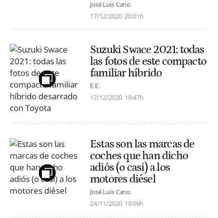
José Luis Cano
17/12/2020
20:01h
Suzuki Swace 2021: todas
las fotos de este compacto
familiar híbrido
E.E.
17/12/2020
19:47h
Estas son las marcas de
coches que han dicho
adiós (o casi) a los
motores diésel
José Luis Cano
24/11/2020
19:09h