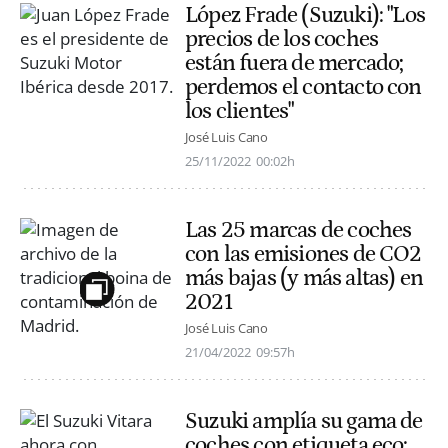
López Frade (Suzuki): "Los
precios de los coches
están fuera de mercado;
perdemos el contacto con
los clientes"
José Luis Cano
25/11/2022
00:02h
Las 25 marcas de coches
con las emisiones de CO2
más bajas (y más altas) en
2021
José Luis Cano
21/04/2022
09:57h
Suzuki amplía su gama de
coches con etiqueta eco: