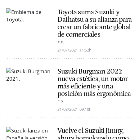
Toyota suma Suzuki y
Daihatsu a su alianza para
crear un fabricante global
de comerciales
E.E.
21/07/2021
11:52h
Suzuki Burgman 2021:
nueva estética, un motor
más eficiente y una
posición más ergonómica
E.P.
31/03/2021
09:10h
Vuelve el Suzuki Jimny,
ahora homologado como