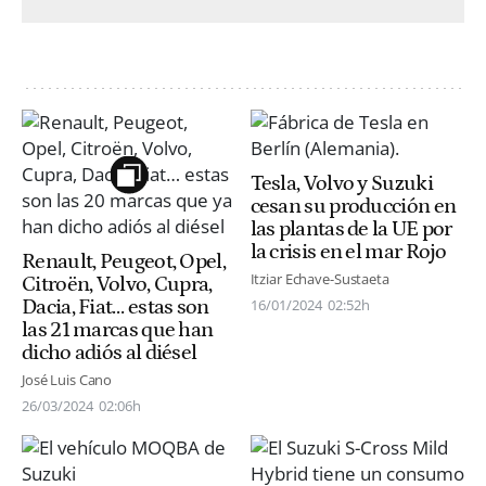
Tesla, Volvo y Suzuki
cesan su producción en
las plantas de la UE por
la crisis en el mar Rojo
Renault, Peugeot, Opel,
Itziar Echave-Sustaeta
Citroën, Volvo, Cupra,
Dacia, Fiat… estas son
16/01/2024
02:52h
las 21 marcas que han
dicho adiós al diésel
José Luis Cano
26/03/2024
02:06h