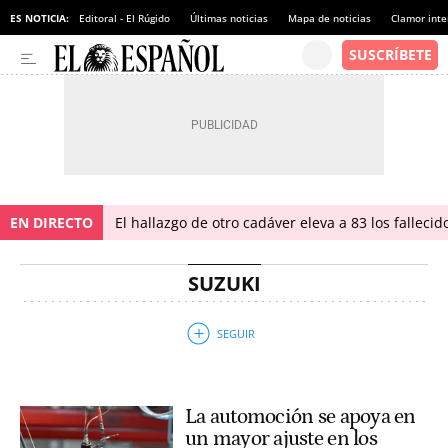
ES NOTICIA:
Editoral - El Rúgido
Últimas noticias
Mapa de noticias
Clamor inte
EN DIRECTO
El hallazgo de otro cadáver eleva a 83 los falleci
SUZUKI
La automoción se apoya en
un mayor ajuste en los