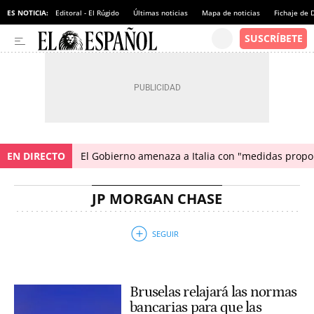
ES NOTICIA:
Editoral - El Rúgido
Últimas noticias
Mapa de noticias
Fichaje de
EN DIRECTO
El Gobierno amenaza a Italia con "medidas propor
JP MORGAN CHASE
Bruselas relajará las normas
bancarias para que las