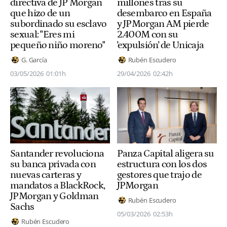
directiva de JP Morgan
millones tras su
que hizo de un
desembarco en España
subordinado su esclavo
y JPMorgan AM pierde
sexual: "Eres mi
2.400M con su
pequeño niño moreno"
'expulsión' de Unicaja
G. García
Rubén Escudero
03/05/2026
01:01h
29/04/2026
02:42h
Santander revoluciona
Panza Capital aligera su
su banca privada con
estructura con los dos
nuevas carteras y
gestores que trajo de
mandatos a BlackRock,
JPMorgan
JPMorgan y Goldman
Rubén Escudero
Sachs
05/03/2026
02:53h
Rubén Escudero