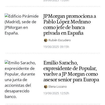
20/06/2025
15:26h
JPMorgan promociona a
Pablo López Medrano
como jefe de banca
privada en España
Rubén Escudero
19/06/2025
09:15h
Emilio Saracho,
expresidente de Popular,
vuelve a JP Morgan como
asesor senior para Europa
Elena Lozano
13/06/2025
12:52h