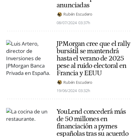
anunciadas
Rubén Escudero
08/07/2024
03:37h
JPMorgan cree que el rally
bursátil se mantendrá
hasta el verano de 2025
pese al ruido electoral en
Francia y EEUU
Rubén Escudero
19/06/2024
03:32h
YouLend concederá más
de 50 millones en
financiación a pymes
españolas tras su acuerdo