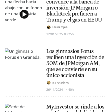
convence a la banca de
inversión: JPMorgan o
BlackRock prefieren a
Trump y el gas en EEUU
Laura Ojea
12/01/2025
03:25h
Los gimnasios Forus
reciben una inyección de
50M de JPMorgan AM,
que se convierte en su
único accionista
R. Escudero
26/11/2024
14:40h
MyInvestor se rinde a los