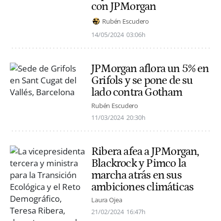
con JPMorgan
Rubén Escudero
14/05/2024
03:06h
JPMorgan aflora un 5% en
Grifols y se pone de su
lado contra Gotham
Rubén Escudero
11/03/2024
20:30h
Ribera afea a JPMorgan,
Blackrock y Pimco la
marcha atrás en sus
ambiciones climáticas
Laura Ojea
21/02/2024
16:47h