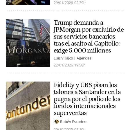
29/01/2026
02:39h
Trump demanda a
JPMorgan por excluirlo de
sus servicios bancarios
tras el asalto al Capitolio:
exige 5.000 millones
Luis Villajos | Agencias
22/01/2026
19:50h
Fidelity y UBS pisan los
talones a Santander en la
pugna por el podio de los
fondos internacionales
superventas
Rubén Escudero
29/10/2025
02:10h