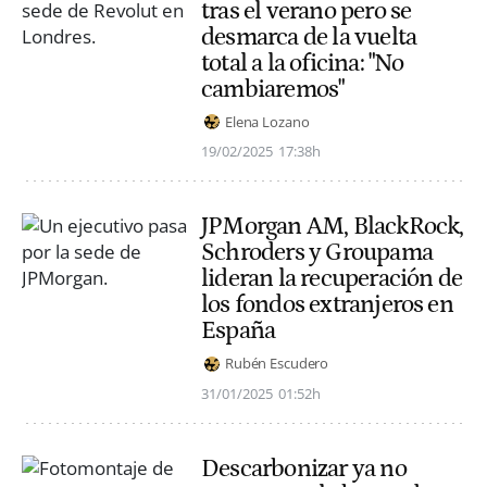
tras el verano pero se
desmarca de la vuelta
total a la oficina: "No
cambiaremos"
Elena Lozano
19/02/2025
17:38h
JPMorgan AM, BlackRock,
Schroders y Groupama
lideran la recuperación de
los fondos extranjeros en
España
Rubén Escudero
31/01/2025
01:52h
Descarbonizar ya no