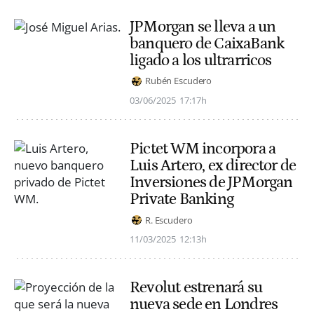
JPMorgan se lleva a un
banquero de CaixaBank
ligado a los ultrarricos
Rubén Escudero
03/06/2025
17:17h
Pictet WM incorpora a
Luis Artero, ex director de
Inversiones de JPMorgan
Private Banking
R. Escudero
11/03/2025
12:13h
Revolut estrenará su
nueva sede en Londres