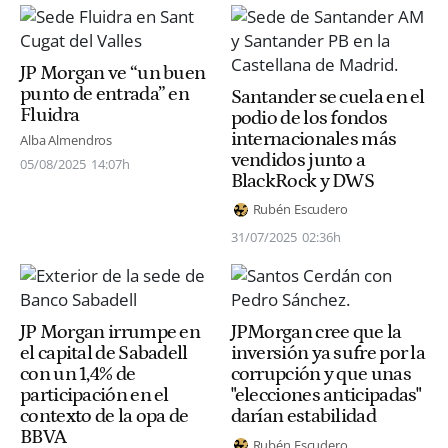
JP Morgan ve “un buen
punto de entrada” en
Santander se cuela en el
Fluidra
podio de los fondos
internacionales más
Alba Almendros
vendidos junto a
05/08/2025
14:07h
BlackRock y DWS
Rubén Escudero
31/07/2025
02:36h
JP Morgan irrumpe en
JPMorgan cree que la
el capital de Sabadell
inversión ya sufre por la
con un 1,4% de
corrupción y que unas
participación en el
"elecciones anticipadas"
contexto de la opa de
darían estabilidad
BBVA
Rubén Escudero