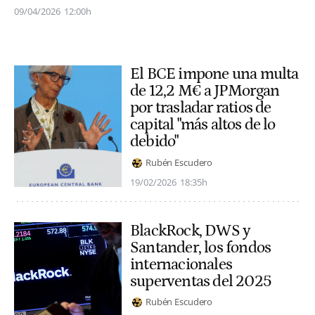
09/04/2026
12:00h
El BCE impone una multa
de 12,2 M€ a JPMorgan
por trasladar ratios de
capital "más altos de lo
debido"
Rubén Escudero
19/02/2026
18:35h
BlackRock, DWS y
Santander, los fondos
internacionales
superventas del 2025
Rubén Escudero