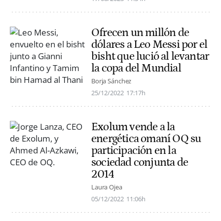
Ofrecen un millón de
dólares a Leo Messi por el
bisht que lució al levantar
la copa del Mundial
Borja Sánchez
25/12/2022
17:17h
Exolum vende a la
energética omaní OQ su
participación en la
sociedad conjunta de
2014
Laura Ojea
05/12/2022
11:06h