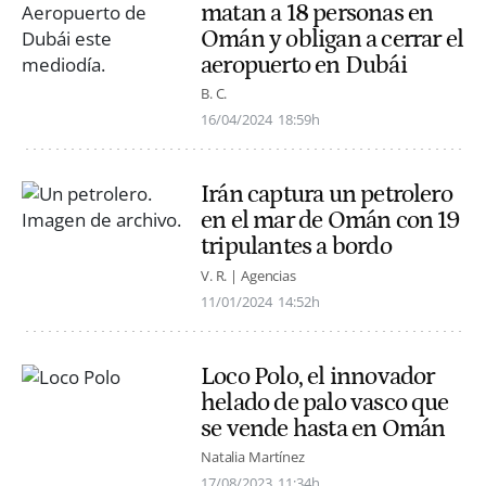
matan a 18 personas en
Omán y obligan a cerrar el
aeropuerto en Dubái
B. C.
16/04/2024
18:59h
Irán captura un petrolero
en el mar de Omán con 19
tripulantes a bordo
V. R. | Agencias
11/01/2024
14:52h
Loco Polo, el innovador
helado de palo vasco que
se vende hasta en Omán
Natalia Martínez
17/08/2023
11:34h