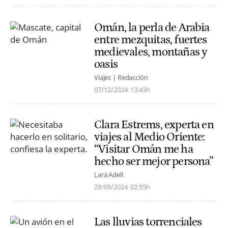
Omán, la perla de Arabia
entre mezquitas, fuertes
medievales, montañas y
oasis
Viajes | Redacción
07/12/2024
13:43h
Clara Estrems, experta en
viajes al Medio Oriente:
“Visitar Omán me ha
hecho ser mejor persona”
Lara Adell
28/09/2024
02:55h
Las lluvias torrenciales