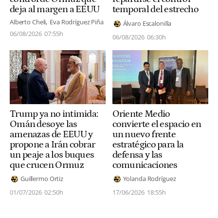
deja al margen a EEUU
temporal del estrecho
Alberto Cheli
Eva Rodríguez Piña
Álvaro Escalonilla
06/08/2026
07:55h
06/08/2026
06:30h
Trump ya no intimida:
Oriente Medio
Omán desoye las
convierte el espacio en
amenazas de EEUU y
un nuevo frente
propone a Irán cobrar
estratégico para la
un peaje a los buques
defensa y las
que crucen Ormuz
comunicaciones
Guillermo Ortiz
Yolanda Rodríguez
01/07/2026
02:50h
17/06/2026
18:55h