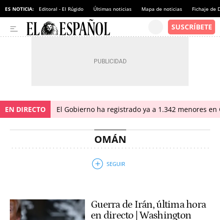
ES NOTICIA:
Editoral - El Rúgido
Últimas noticias
Mapa de noticias
Fichaje de
EN DIRECTO
El Gobierno ha registrado ya a 1.342 menores en 
OMÁN
Guerra de Irán, última hora
en directo | Washington