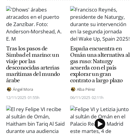
Tras los pasos de
España encuentra en
Simbad el marino: un
Omán una alternativa al
viaje por las
gas ruso: Naturgy
desconocidas arterias
acuerda con el país
marítimas del mundo
explorar un gran
árabe
contrato a largo plazo
Ángel Mora
Alba Pérez
12/11/2025
01:55h
06/11/2025
02:11h