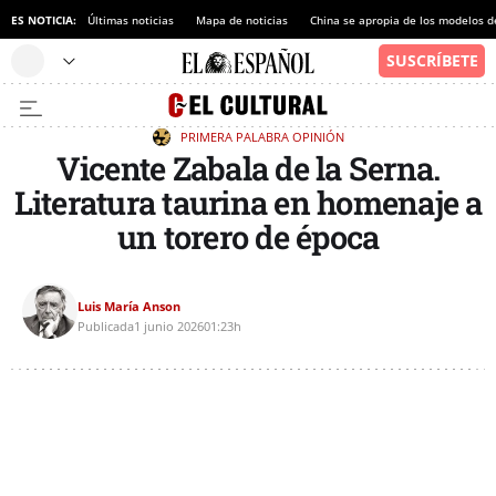
ES NOTICIA:
Últimas noticias
Mapa de noticias
China se apropia de los modelos d
PRIMERA PALABRA
OPINIÓN
Vicente Zabala de la Serna.
Literatura taurina en homenaje a
un torero de época
Luis María Anson
Publicada
1 junio 2026
01:23h