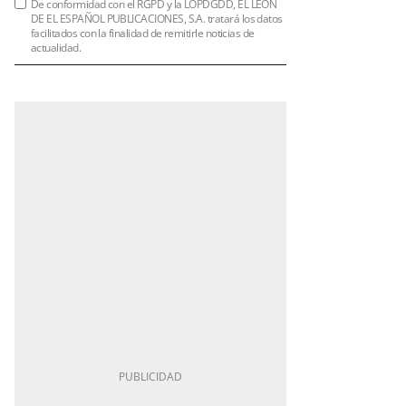
De conformidad con el RGPD y la LOPDGDD, EL LEÓN
DE EL ESPAÑOL PUBLICACIONES, S.A. tratará los datos
facilitados con la finalidad de remitirle noticias de
actualidad.