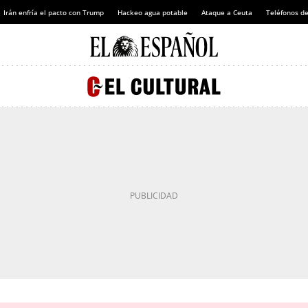
Irán enfría el pacto con Trump
Hackeo agua potable
Ataque a Ceuta
Teléfonos d