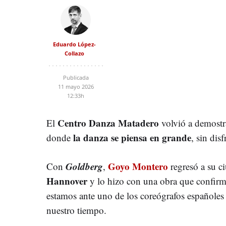
Eduardo López-
Collazo
Publicada
11 mayo 2026
12:33h
Centro Danza Matadero
El
volvió a demostr
la danza se piensa en grande
donde
, sin dis
Goldberg
Goyo Montero
Con
,
regresó a su ci
Hannover
y lo hizo con una obra que confir
estamos ante uno de los coreógrafos españole
nuestro tiempo.