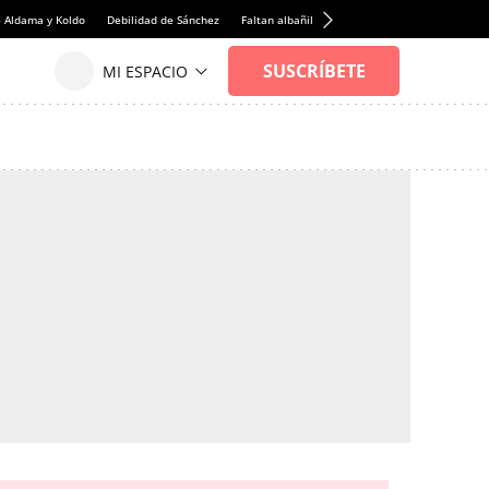
e Aldama y Koldo
Debilidad de Sánchez
Faltan albañiles
Rentabilidad de la viviend